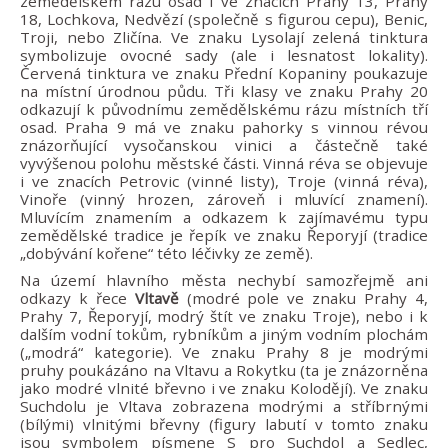
zemědělském rázu osad i ve znacích Prahy 13, Prahy
18, Lochkova, Nedvězí (společně s figurou cepu), Benic,
Troji, nebo Zličína. Ve znaku Lysolají zelená tinktura
symbolizuje ovocné sady (ale i lesnatost lokality).
Červená tinktura ve znaku Přední Kopaniny poukazuje
na místní úrodnou půdu. Tři klasy ve znaku Prahy 20
odkazují k původnímu zemědělskému rázu místních tří
osad. Praha 9 má ve znaku pahorky s vinnou révou
znázorňující vysočanskou vinici a částečně také
vyvýšenou polohu městské části. Vinná réva se objevuje
i ve znacích Petrovic (vinné listy), Troje (vinná réva),
Vinoře (vinný hrozen, zároveň i mluvící znamení).
Mluvícím znamením a odkazem k zajímavému typu
zemědělské tradice je řepík ve znaku Řeporyjí (tradice
„dobývání kořene“ této léčivky ze země).
Na území hlavního města nechybí samozřejmě ani
odkazy k řece
Vltavě
(modré pole ve znaku Prahy 4,
Prahy 7, Řeporyjí, modrý štít ve znaku Troje), nebo i k
dalším vodní tokům, rybníkům a jiným vodním plochám
(„modrá“ kategorie). Ve znaku Prahy 8 je modrými
pruhy poukázáno na Vltavu a Rokytku (ta je znázorněna
jako modré vlnité břevno i ve znaku Kolodějí). Ve znaku
Suchdolu je Vltava zobrazena modrými a stříbrnými
(bílými) vlnitými břevny (figury labutí v tomto znaku
jsou symbolem písmene S pro Suchdol a Sedlec,