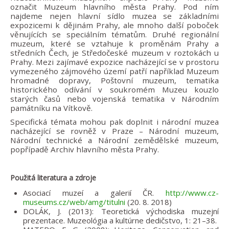
označit Muzeum hlavního města Prahy. Pod ním
najdeme nejen hlavní sídlo muzea se základními
expozicemi k dějinám Prahy, ale mnoho další poboček
věnujících se speciálním tématům. Druhé regionální
muzeum, které se vztahuje k proměnám Prahy a
středních Čech, je Středočeské muzeum v roztokách u
Prahy. Mezi zajímavé expozice nacházející se v prostoru
vymezeného zájmového území patří například Muzeum
hromadné dopravy, Poštovní muzeum, tematika
historického odívání v soukromém Muzeu kouzlo
starých časů nebo vojenská tematika v Národním
památníku na Vítkově.
Specifická témata mohou pak doplnit i národní muzea
nacházející se rovněž v Praze – Národní muzeum,
Národní technické a Národní zemědělské muzeum,
popřípadě Archiv hlavního města Prahy.
Použitá literatura a zdroje
Asociací muzeí a galerií ČR.
http://www.cz-
museums.cz/web/amg/titulni
(20. 8. 2018)
DOLÁK, J. (2013): Teoretická východiska muzejní
prezentace. Muzeológia a kultúrne dedičstvo, 1: 21–38.