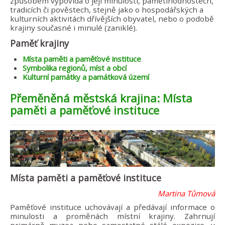
způsobem vypovídá o její minulosti, pamětihodnostech,
tradicích či pověstech, stejně jako o hospodářských a
kulturních aktivitách dřívějších obyvatel, nebo o podobě
krajiny současné i minulé (zaniklé).
Paměť krajiny
Místa paměti a paměťové instituce
Symbolika regionů, míst a obcí
Kulturní památky a památková území
Přeměněná městská krajina: Místa
paměti a paměťové instituce
Místa paměti a paměťové instituce
Martina Tůmová
Paměťové instituce uchovávají a předávají informace o
minulosti a proměnách místní krajiny. Zahrnují
primárně muzea nebo samostatné stálé expozice, v