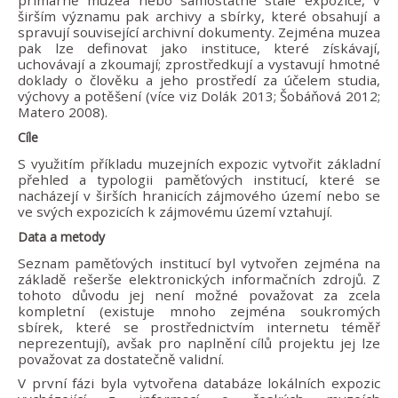
širším významu pak archivy a sbírky, které obsahují a
spravují související archivní dokumenty. Zejména muzea
pak lze definovat jako instituce, které získávají,
uchovávají a zkoumají; zprostředkují a vystavují hmotné
doklady o člověku a jeho prostředí za účelem studia,
výchovy a potěšení (více viz Dolák 2013; Šobáňová 2012;
Matero 2008).
Cíle
S využitím příkladu muzejních expozic vytvořit základní
přehled a typologii paměťových institucí, které se
nacházejí v širších hranicích zájmového území nebo se
ve svých expozicích k zájmovému území vztahují.
Data a metody
Seznam paměťových institucí byl vytvořen zejména na
základě rešerše elektronických informačních zdrojů. Z
tohoto důvodu jej není možné považovat za zcela
kompletní (existuje mnoho zejména soukromých
sbírek, které se prostřednictvím internetu téměř
neprezentují), avšak pro naplnění cílů projektu jej lze
považovat za dostatečně validní.
V první fázi byla vytvořena databáze lokálních expozic