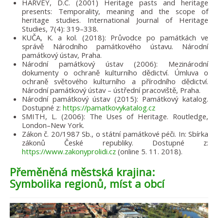
HARVEY, D.C. (2001) Heritage pasts and heritage
presents: Temporality, meaning and the scope of
heritage studies. International Journal of Heritage
Studies, 7(4): 319–338.
KUČA, K. a kol. (2018): Průvodce po památkách ve
správě Národního památkového ústavu. Národní
památkový ústav, Praha.
Národní památkový ústav (2006): Mezinárodní
dokumenty o ochraně kulturního dědictví. Úmluva o
ochraně světového kulturního a přírodního dědictví.
Národní památkový ústav – ústřední pracoviště, Praha.
Národní památkový ústav (2015): Památkový katalog.
Dostupné z:
https://pamatkovykatalog.cz
SMITH, L. (2006): The Uses of Heritage. Routledge,
London–New York.
Zákon č. 20/1987 Sb., o státní památkové péči. In: Sbírka
zákonů České republiky. Dostupné z:
https://www.zakonyprolidi.cz
(online 5. 11. 2018).
Přeměněná městská krajina:
Symbolika regionů, míst a obcí