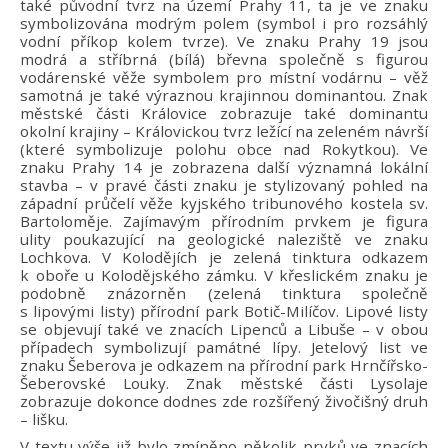
také původní tvrz na území Prahy 11, ta je ve znaku
symbolizována modrým polem (symbol i pro rozsáhlý
vodní příkop kolem tvrze). Ve znaku Prahy 19 jsou
modrá a stříbrná (bílá) břevna společně s figurou
vodárenské věže symbolem pro místní vodárnu – věž
samotná je také výraznou krajinnou dominantou. Znak
městské části Královice zobrazuje také dominantu
okolní krajiny – Královickou tvrz ležící na zeleném návrší
(které symbolizuje polohu obce nad Rokytkou). Ve
znaku Prahy 14 je zobrazena další významná lokální
stavba – v pravé části znaku je stylizovaný pohled na
západní průčelí věže kyjského tribunového kostela sv.
Bartoloměje. Zajímavým přírodním prvkem je figura
ulity poukazující na geologické naleziště ve znaku
Lochkova. V Kolodějích je zelená tinktura odkazem
k oboře u Kolodějského zámku. V křeslickém znaku je
podobně znázorněn (zelená tinktura společně
s lipovými listy) přírodní park Botič-Milíčov. Lipové listy
se objevují také ve znacích Lipenců a Libuše – v obou
případech symbolizují památné lípy. Jetelový list ve
znaku Šeberova je odkazem na přírodní park Hrnčířsko-
Šeberovské Louky. Znak městské části Lysolaje
zobrazuje dokonce dodnes zde rozšířený živočišný druh
– lišku.
V textu výše již bylo zmíněno několik prvků ve znacích