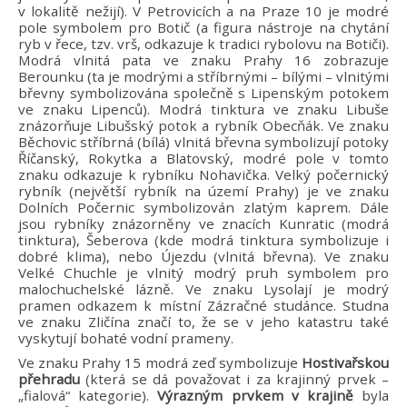
v lokalitě nežijí). V Petrovicích a na Praze 10 je modré
pole symbolem pro Botič (a figura nástroje na chytání
ryb v řece, tzv. vrš, odkazuje k tradici rybolovu na Botiči).
Modrá vlnitá pata ve znaku Prahy 16 zobrazuje
Berounku (ta je modrými a stříbrnými – bílými – vlnitými
břevny symbolizována společně s Lipenským potokem
ve znaku Lipenců). Modrá tinktura ve znaku Libuše
znázorňuje Libušský potok a rybník Obecňák. Ve znaku
Běchovic stříbrná (bílá) vlnitá břevna symbolizují potoky
Říčanský, Rokytka a Blatovský, modré pole v tomto
znaku odkazuje k rybníku Nohavička. Velký počernický
rybník (největší rybník na území Prahy) je ve znaku
Dolních Počernic symbolizován zlatým kaprem. Dále
jsou rybníky znázorněny ve znacích Kunratic (modrá
tinktura), Šeberova (kde modrá tinktura symbolizuje i
dobré klima), nebo Újezdu (vlnitá břevna). Ve znaku
Velké Chuchle je vlnitý modrý pruh symbolem pro
malochuchelské lázně. Ve znaku Lysolají je modrý
pramen odkazem k místní Zázračné studánce. Studna
ve znaku Zličína značí to, že se v jeho katastru také
vyskytují bohaté vodní prameny.
Ve znaku Prahy 15 modrá zeď symbolizuje
Hostivařskou
přehradu
(která se dá považovat i za krajinný prvek –
„fialová“ kategorie).
Výrazným prvkem v krajině
byla