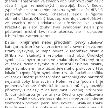
(barvou) znázorněn ve znacích obcí Dobrovíz (tam navíc
včetně figur zemědělských nástrojů), Kosoř, Sedlec
(společně se zobrazením hroznu symbolizující dřívější
pěstování vinné révy), Kněževes (spolu s figurou
obilného klasu). Obilný klas reprezentuje zemědělství i
ve znacích obcí Podolanka a Přezletice. Ve znaku
Přezletic je zlatý (žlutý) klas symbolem nejen pro
pěstování místní tzv. zlaté pšenice, ale i odkazem
k blízkému Zlatému kopci.
Dalšími
krajinnými nebo přírodními prvky
(„fialová“
kategorie), které se ve znacích obcí v severním zázemí
Prahy vyskytují, je např. odkaz k Moráňské skále a
Stříbrníku (skalnatým vrcholům nad obcí Úholičky)
symbolizovaných hrotem ve znaku obce. Červený hrot
ve znaku Radonic symbolizuje místní Červenou skalku,
ale je symbolem i pro těžbu železitého pískovce v této
lokalitě. Ojedinělým symbolem tzv. únětického koflíku
ve znaku Únětic je znázorněno archeologické naleziště
nejstarší doby bronzové na Holém vrchu (podle něj je
pojmenována tzv. únětická kultura, k níž byly později
přiřazeny i nálezy z dalších míst Evropy). Stříbrnou
(bílou) tinkturou je ve znaku Ořechu symbolizována
CHKO Český Kras. Zelenou tinkturou je ve znaku Klecan
znázorněn přírodní park Dolní Povltaví. Skála ve znaku
Kosoře vypovídá o poloze obce na skalnatém podloží