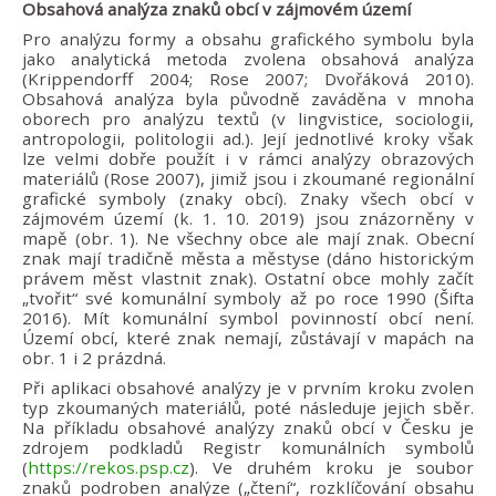
Obsahová analýza znaků obcí v zájmovém území
Pro analýzu formy a obsahu grafického symbolu byla
jako analytická metoda zvolena obsahová analýza
(Krippendorff 2004; Rose 2007; Dvořáková 2010).
Obsahová analýza byla původně zaváděna v mnoha
oborech pro analýzu textů (v lingvistice, sociologii,
antropologii, politologii ad.). Její jednotlivé kroky však
lze velmi dobře použít i v rámci analýzy obrazových
materiálů (Rose 2007), jimiž jsou i zkoumané regionální
grafické symboly (znaky obcí). Znaky všech obcí v
zájmovém území (k. 1. 10. 2019) jsou znázorněny v
mapě (obr. 1). Ne všechny obce ale mají znak. Obecní
znak mají tradičně města a městyse (dáno historickým
právem měst vlastnit znak). Ostatní obce mohly začít
„tvořit“ své komunální symboly až po roce 1990 (Šifta
2016). Mít komunální symbol povinností obcí není.
Území obcí, které znak nemají, zůstávají v mapách na
obr. 1 i 2 prázdná.
Při aplikaci obsahové analýzy je v prvním kroku zvolen
typ zkoumaných materiálů, poté následuje jejich sběr.
Na příkladu obsahové analýzy znaků obcí v Česku je
zdrojem podkladů Registr komunálních symbolů
(
https://rekos.psp.cz
). Ve druhém kroku je soubor
znaků podroben analýze („čtení“, rozklíčování obsahu