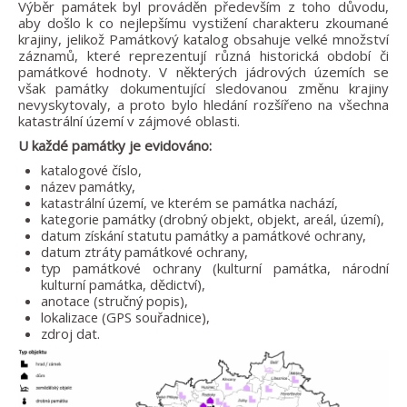
Výběr památek byl prováděn především z toho důvodu,
aby došlo k co nejlepšímu vystižení charakteru zkoumané
krajiny, jelikož Památkový katalog obsahuje velké množství
záznamů, které reprezentují různá historická období či
památkové hodnoty. V některých jádrových územích se
však památky dokumentující sledovanou změnu krajiny
nevyskytovaly, a proto bylo hledání rozšířeno na všechna
katastrální území v zájmové oblasti.
U každé památky je evidováno:
katalogové číslo,
název památky,
katastrální území, ve kterém se památka nachází,
kategorie památky (drobný objekt, objekt, areál, území),
datum získání statutu památky a památkové ochrany,
datum ztráty památkové ochrany,
typ památkové ochrany (kulturní památka, národní
kulturní památka, dědictví),
anotace (stručný popis),
lokalizace (GPS souřadnice),
zdroj dat.