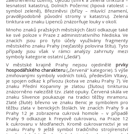
lesnatost katastru), Dolních Počernic (lipová ratolest –
symbol zeleně), Březiněvsi (břízy – mluvící znamení,
pravděpodobně původní stromy v katastru). Zelená
tinktura ve znaku Lipenců znázorňuje louky v okolí.
Mnoho znaků pražských městských částí odkazuje také
ke své poloze v Praze z administrativního hlediska. Ve
znacích jsou pro tyto účely využívány fragmenty
městského znaku Prahy (nejčastěji polovina štítu). Tyto
případy jsou však v rámci analýzy zahrnuty mezi
symboly kategorie ostatní („šedá“).
V městské krajině Prahy nejsou ojedinělé
prvky
hospodářského charakteru
(„červená“ kategorie). S výše
zmiňovanými symboly vodních toků, především Vltavy,
je spojen odkaz k přívozu (kotva ve znaku Prahy 7). Ve
znaku Přední Kopaniny je zlatou (žlutou) tinkturou
znázorněno naleziště tzv. zlaté opuky. Červená skála ve
znaku Slivence poukazuje na tradici těžby mramoru.
Zlaté (žluté) břevno ve znaku Benic je symbolem pro
těžbu zlata v benických štolách. Ve znacích Prahy 9 a
Prahy 12 je zobrazena cukrová homole – v případě
Prahy 9 odkazuje k Freyově cukrovaru, na Praze 12
k cukrovaru v Modřanech. Kromě cukrovarnictví je ve
znaku Prahy 9 ještě symbol tradičního strojírenství