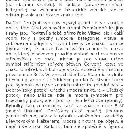
(na skalním vrcholu). K poloze („oranžovo-hnědá“
kategorie) na významné historické zemské stezce
odkazuje kolo a trubka ve znaku Zdib.
Dalšími četnými symboly vyskytujícími se ve znacích
obcí v této části zájmového území Přeměněné krajiny
Prahy jsou
Povltaví a také přímo řeka Vltava
, ale i další
vodní toky a plochy („modrá“ kategorie). Vltava je
zobrazena modrými vlnitými břevny ve znaku Husince
(figura husy je pouze tzv. mluvícím znamením názvu
obce, který je odvozen pravděpodobně od chovu hus ve
středověku). Ve znaku Klecan je pro Vltavu určen
symbol stříbrných (bílých) břeven. Červená kotva ve
znaku Úholiček symbolizuje Vltavu společně s místním
přívozem do Řeže. Ve znacích Únětic a Statenic je vlnité
břevno odkazem k Únětickému potoku. Další vodní toky
jsou symbolizovány ve znacích Dobrovíze (modrá pata –
Dobrovízský potok), Ořechu (modrá tinktura – Ořešský
potok), nebo Měšice (kde je modrá symbolem pro
Líbeznický potok, ale i pro na něm ležící dva rybníky).
Rybníky
jsou znázorněny také ve znacích obce Bašť
(modrá tinktura), Chrášťany (také modře), Jinočany
(vlnité břevno, odkaz k rybníku založenému za držby
Břevnovským klášterem). Modrá tinktura se objevuje
např. i ve znaku Radonic, tam ale společně s figurou