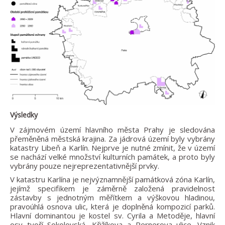
Výsledky
V zájmovém území hlavního města Prahy je sledována
přeměněná městská krajina. Za jádrová území byly vybrány
katastry Libeň a Karlín. Nejprve je nutné zmínit, že v území
se nachází velké množství kulturních památek, a proto byly
vybrány pouze nejreprezentativnější prvky.
V katastru Karlína je nejvýznamnější památková zóna Karlín,
jejímž specifikem je záměrně založená pravidelnost
zástavby s jednotným měřítkem a výškovou hladinou,
pravoúhlá osnova ulic, která je doplněná kompozicí parků.
Hlavní dominantou je kostel sv. Cyrila a Metoděje, hlavní
osy tvoří Sokolovská, Křižíkova a Pernerova ulice. Vznik