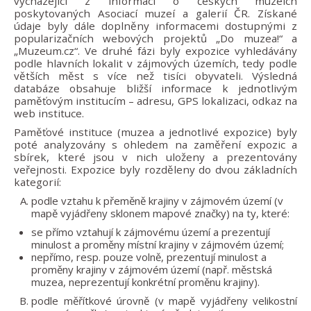
vycházející z informací o českých muzeích
poskytovaných Asociací muzeí a galerií ČR. Získané
údaje byly dále doplněny informacemi dostupnými z
popularizačních webových projektů „Do muzea!“ a
„Muzeum.cz“. Ve druhé fázi byly expozice vyhledávány
podle hlavních lokalit v zájmových územích, tedy podle
větších měst s více než tisíci obyvateli. Výsledná
databáze obsahuje bližší informace k jednotlivým
paměťovým institucím – adresu, GPS lokalizaci, odkaz na
web instituce.
Paměťové instituce (muzea a jednotlivé expozice) byly
poté analyzovány s ohledem na zaměření expozic a
sbírek, které jsou v nich uloženy a prezentovány
veřejnosti. Expozice byly rozděleny do dvou základních
kategorií:
podle vztahu k přeměně krajiny v zájmovém území (v
mapě vyjádřeny sklonem mapové značky) na ty, které:
se přímo vztahují k zájmovému území a prezentují
minulost a proměny místní krajiny v zájmovém území;
nepřímo, resp. pouze volně, prezentují minulost a
proměny krajiny v zájmovém území (např. městská
muzea, neprezentují konkrétní proměnu krajiny).
podle měřítkové úrovně (v mapě vyjádřeny velikostní