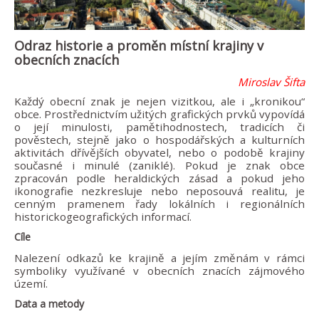
Odraz historie a proměn místní krajiny v
obecních znacích
Miroslav Šifta
Každý obecní znak je nejen vizitkou, ale i „kronikou“
obce. Prostřednictvím užitých grafických prvků vypovídá
o její minulosti, pamětihodnostech, tradicích či
pověstech, stejně jako o hospodářských a kulturních
aktivitách dřívějších obyvatel, nebo o podobě krajiny
současné i minulé (zaniklé). Pokud je znak obce
zpracován podle heraldických zásad a pokud jeho
ikonografie nezkresluje nebo neposouvá realitu, je
cenným pramenem řady lokálních i regionálních
historickogeografických informací.
Cíle
Nalezení odkazů ke krajině a jejím změnám v rámci
symboliky využívané v obecních znacích zájmového
území.
Data a metody