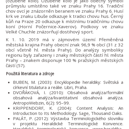
(ozubené kolo). Ozubené kolo je jako obecný symbol
průmyslu umístěno také ve znaku Prahy 16. Tradiční
chov ovcí je znázorněn beranem ve znaku Prahy 6. Husí
krk ve znaku Libuše odkazuje k tradici chovu hus. Černý
kůň na Praze 20 odkazuje k místnímu tradičnímu chovu
koní (Horní Počernice-Xaverov). Podkovy ve znaku
Velké Chuchle znázorňují dostihový sport.
K 1. 10. 2019 má v zájmovém území Přeměněná
městská krajina Prahy obecní znak 96,9 % obcí (31 z 32
obcí včetně hl. města Prahy). Do analýzy symboliky
regionu byly zařazeny i znaky městských částí hl. města
Prahy – znakem disponuje 100 % pražských městských
částí (57).
Použitá literatura a zdroje
BUBEN, M. (2003): Encyklopedie heraldiky: Světská a
církevní titulatura a reálie. Libri, Praha.
DVOŘÁKOVÁ, I. (2010): Obsahová analýza/formální
obsahová analýza/kvantitativní obsahová analýza.
AntropoWebzin, 6(2): 95–99.
KRIPPENDORF, K. (2004): Content Analysis: An
Introduction to Its Methodology. Sage, Thousand Oaks.
PALÁT, P. (2012): Výstavba Terminologického slovníku
v projektu Heraldické Terminologické Konvence.
Heraldická terminologická konvence. www.heraldika-