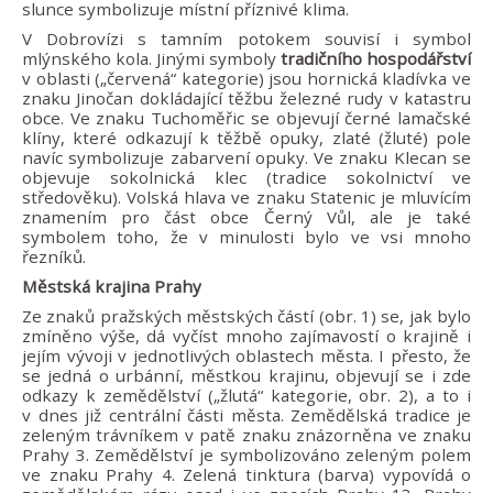
slunce symbolizuje místní příznivé klima.
V Dobrovízi s tamním potokem souvisí i symbol
mlýnského kola. Jinými symboly
tradičního hospodářství
v oblasti („červená“ kategorie) jsou hornická kladívka ve
znaku Jinočan dokládající těžbu železné rudy v katastru
obce. Ve znaku Tuchoměřic se objevují černé lamačské
klíny, které odkazují k těžbě opuky, zlaté (žluté) pole
navíc symbolizuje zabarvení opuky. Ve znaku Klecan se
objevuje sokolnická klec (tradice sokolnictví ve
středověku). Volská hlava ve znaku Statenic je mluvícím
znamením pro část obce Černý Vůl, ale je také
symbolem toho, že v minulosti bylo ve vsi mnoho
řezníků.
Městská krajina Prahy
Ze znaků pražských městských částí (obr. 1) se, jak bylo
zmíněno výše, dá vyčíst mnoho zajímavostí o krajině i
jejím vývoji v jednotlivých oblastech města. I přesto, že
se jedná o urbánní, městkou krajinu, objevují se i zde
odkazy k zemědělství („žlutá“ kategorie, obr. 2), a to i
v dnes již centrální části města. Zemědělská tradice je
zeleným trávníkem v patě znaku znázorněna ve znaku
Prahy 3. Zemědělství je symbolizováno zeleným polem
ve znaku Prahy 4. Zelená tinktura (barva) vypovídá o