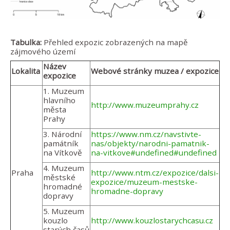
Tabulka:
Přehled expozic zobrazených na mapě
zájmového území
Název
Lokalita
Webové stránky muzea / expozice
expozice
1. Muzeum
hlavního
http://www.muzeumprahy.cz
města
Prahy
3. Národní
https://www.nm.cz/navstivte-
památník
nas/objekty/narodni-pamatnik-
na Vítkově
na-vitkove#undefined#undefined
4. Muzeum
Praha
http://www.ntm.cz/expozice/dalsi-
městské
expozice/muzeum-mestske-
hromadné
hromadne-dopravy
dopravy
5. Muzeum
kouzlo
http://www.kouzlostarychcasu.cz
starých časů