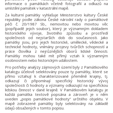
informace o památkách včetně fotografií a odkazů na
umístění památek v katastrální mapě.
Za kulturní památky vyhlašuje Ministerstvo kultury České
republiky podle zákona České národní rady o památkové
péči č. 20/1987 Sb., nemovitou nebo movitou věc
(popřípadě jejich soubor), který je významným dokladem
historického vývoje, životního způsobu a prostředí
společnosti od nejstarších dob do současnosti. Jako
památky jsou, pro jejich historické, umělecké, vědecké a
technické hodnoty, vnímány projevy tvůrčích schopností a
práce člověka z nejrůznějších oborů lidské činnosti.
Památky mohou také mít přímý vztah k významným
osobnostem nebo historickým událostem.
Pro potřeby analýzy zájmových území byly z Památkového
katalogu účelově selektovány pouze ty památky, které se
přímo vztahují k charakterizované přeměně krajiny, tj.
odkazují či připomínají specifický historický vývoj
společnosti či hodnoty a významy odkazující na specifickou
lidskou činnost v dané krajině. V Památkovém katalogu je
každá památka textově popsána a zároveň je v něm
uveden „popis památkové hodnoty“ určitého objektu. V
mapě zobrazené památky byly selektovány na základě
údajů obsažených v tomto popisu.