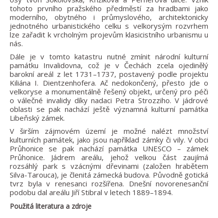
tohoto prvního pražského předměstí za hradbami jako
moderního, obytného i průmyslového, architektonicky
jednotného urbanistického celku s velkorysým rozvrhem
lze zařadit k vrcholným projevům klasicistního urbanismu u
nás.
Dále je v tomto katastru nutné zmínit národní kulturní
památku Invalidovna, což je v Čechách zcela ojedinělý
barokní areál z let 1731–1737, postavený podle projektu
Kiliána I. Dientzenhofera. Ač nedokončený, přesto jde o
velkoryse a monumentálně řešený objekt, určený pro péči
o válečné invalidy díky nadaci Petra Strozziho. V jádrové
oblasti se pak nachází ještě významná kulturní památka
Libeňský zámek.
V širším zájmovém území je možné nalézt množství
kulturních památek, jako jsou například zámky či vily. V obci
Průhonice se pak nachází památka UNESCO – zámek
Průhonice. Jádrem areálu, jehož velkou část zaujímá
rozsáhlý park s vzácnými dřevinami (založen hrabětem
Silva-Tarouca), je členitá zámecká budova. Původně gotická
tvrz byla v renesanci rozšířena. Dnešní novorenesanční
podobu dal areálu Jiří Stibral v letech 1889–1894.
Použitá literatura a zdroje