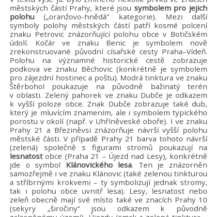
městských částí Prahy, které jsou
symbolem pro jejich
polohu
(„oranžovo-hnědá“ kategorie). Mezi další
symboly polohy městských částí patří kosmé polcení
znaku Petrovic znázorňující polohu obce v Botičském
údolí. Kočár ve znaku Benic je symbolem nově
zrekonstruované původní císařské cesty Praha–Vídeň.
Polohu na významné historické cestě zobrazuje
podkova ve znaku Běchovic (konkrétně je symbolem
pro zájezdní hostinec a poštu). Modrá tinktura ve znaku
Štěrbohol poukazuje na původně bažinatý terén
v oblasti. Zelený pahorek ve znaku Dubče je odkazem
k vyšší poloze obce. Znak Dubče zobrazuje také dub,
který je mluvícím znamením, ale i symbolem typického
porostu v okolí (např. v Uhříněveské oboře). I ve znaku
Prahy 21 a Březiněvsi znázorňuje návrší vyšší polohu
městské části. V případě Prahy 21 barva tohoto návrší
(zelená) společně s figurami stromů poukazují na
lesnatost
obce (Praha 21 – Újezd nad Lesy), konkrétně
jde o symbol
Klánovického lesa
. Ten je znázorněn
samozřejmě i ve znaku Klánovic (také zelenou tinkturou
a stříbrnými krokvemi – ty symbolizují jednak stromy,
tak i polohu obce uvnitř lesa). Lesy, lesnatost nebo
zeleň obecně mají své místo také ve znacích Prahy 10
(sekyry „širočiny“ jsou odkazem k původně
zalesněnému území), Újezdu (smrk a zelená tinktura –