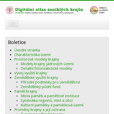
O atlasu
Boletice
Modelová území
Úvodní stránka
Zaniklé krajiny
Charakteristika území
Prostorové modely krajiny
Odkazy
Modely krajiny jádrových území
Detailní fotorealistické modely
Vývoj využití krajiny
Fórum
Zemědělské využití krajiny
Přírodní podmínky pro zemědělství
Autoři
Zemědělský půdní fond
Paměť krajiny
Mista paměti a paměťové instituce
Symbolika regionů, míst a obcí
Kulturní památky a památková území
Proměny krajiny a její ochrana