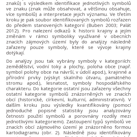
znaků) s výsledkem identifikace jednotlivých symbolů
ve znaku (znak může obsahovat, a většinou obsahuje,
více symbolů) a interpretace jejich významu. Ve třetím
kroku je pak soubor identifikovaných symbolů rozřazen
do předem stanovených kategorií (Buben 2003; Palát
2012). Pro nalezení odkazů k historii krajiny a jejím
změnám v rámci symboliky využívané v obecních
znacích zájmových území byly do analýzy následně
zařazeny pouze symboly, které se vývoje krajiny
dotýkají.
Do analýzy jsou tak vybrány symboly v kategoriích:
zemědělství, vodní toky a plochy, poloha obce (např.
symbol polohy obce na návrší, v údolí apod.), krajinné a
přírodní prvky (výskyt skalního útvaru, památného
stromu apod.), lesnatost, symboly hospodářského
charakteru. Do kategorie ostatní jsou zařazeny všechny
ostatní kategorie symbolů znázorněných ve znacích
obcí (historické, církevní, kulturní, administrativní). V
dalším kroku jsou výsledky kvantifikovány (pomocí
jednoduché popisné statistiky jsou analyzovány
četnosti použití symbolů a porovnány rozdíly mezi
jednotlivými kategoriemi). Zastoupení typů symbolů ve
znacích obcí zájmového území je znázorněno formou
kartodiagramu (obr. 2). Následně jsou identifikovány