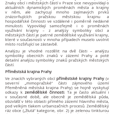
Znaky obcí i městských částí v Praze sice nevypovídají o
aktuálních dynamických proměnách města a krajiny
v něm, ale zachycují mnoho zajímavých prvků
znázorňujících pražskou městskou krajinu a
hospodářské činnosti ve vzdálené i poměrně nedávné
minulosti. Vypovídají samozřejmě i o proměnách
využívání krajiny – z analýzy symboliky obcí a
městských částí je patrné zemědělské využívání krajiny,
které v současnosti v mnoha případech muselo uvolnit
místo rozšiřující se zástavbě.
Analýzu je vhodné rozdělit na dvě části – analýzu
symboliky obecních znaků v zázemí Prahy a poté
detailní analýzu symboliky znaků pražských městských
částí.
Příměstská krajina Prahy
Ve znacích vybraných obcí
příměstské krajiny Prahy
(v
severní „mimopražské“ části zájmového území
Přeměněná městská krajina Prahy) se hojně vyskytují
odkazy k
zemědělské činnosti
. Ta je často aktuální i
v současné době, ale obecně je zemědělská půda,
obzvlášť v této oblasti přímého zázemí hlavního města,
pod velkým tlakem urbanizačních procesů. Zemědělský
ráz obce („žlutá“ kategorie, obr. 2) je zelenou tinkturou