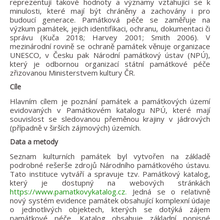
reprezentují takové hodnoty a významy vztahující se k
minulosti, které mají být chráněny a zachovány i pro
budoucí generace. Památková péče se zaměřuje na
výzkum památek, jejich identifikaci, ochranu, dokumentaci či
správu (Kuča 2018; Harvey 2001; Smith 2006). V
mezinárodní rovině se ochraně památek věnuje organizace
UNESCO, v Česku pak Národní památkový ústav (NPÚ),
který je odbornou organizací státní památkové péče
zřizovanou Ministerstvem kultury ČR.
Cíle
Hlavním cílem je poznání památek a památkových území
evidovaných v Památkovém katalogu NPÚ, které mají
souvislost se sledovanou přeměnou krajiny v jádrových
(případně v širších zájmových) územích.
Data a metody
Seznam kulturních památek byl vytvořen na základě
podrobné rešerše zdrojů Národního památkového ústavu.
Tato instituce vytváří a spravuje tzv. Památkový katalog,
který je dostupný na webových stránkách
https://www.pamatkovykatalog.cz.
Jedná se o relativně
nový systém evidence památek obsahující komplexní údaje
o jednotlivých objektech, kterých se dotýká zájem
památkové péče. Katalog obsahuje základní popisné