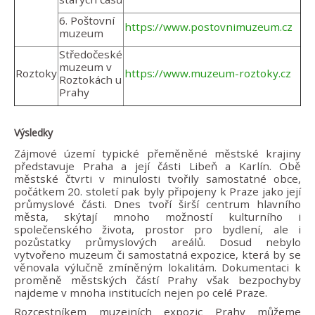
6. Poštovní
https://www.postovnimuzeum.cz
muzeum
Středočeské
muzeum v
Roztoky
https://www.muzeum-roztoky.cz
Roztokách u
Prahy
Výsledky
Zájmové území typické přeměněné městské krajiny
představuje Praha a její části Libeň a Karlín. Obě
městské čtvrti v minulosti tvořily samostatné obce,
počátkem 20. století pak byly připojeny k Praze jako její
průmyslové části. Dnes tvoří širší centrum hlavního
města, skýtají mnoho možností kulturního i
společenského života, prostor pro bydlení, ale i
pozůstatky průmyslových areálů. Dosud nebylo
vytvořeno muzeum či samostatná expozice, která by se
věnovala výlučně zmíněným lokalitám. Dokumentaci k
proměně městských částí Prahy však bezpochyby
najdeme v mnoha institucích nejen po celé Praze.
Rozcestníkem muzejních expozic Prahy můžeme