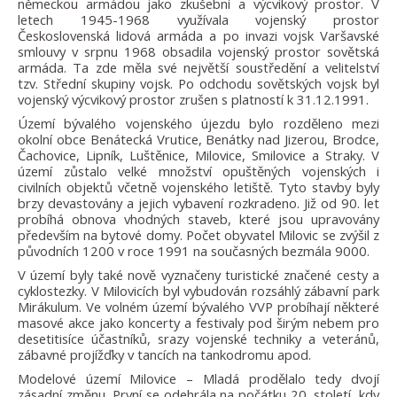
německou armádou jako zkušební a výcvikový prostor. V
letech 1945-1968 využívala vojenský prostor
Československá lidová armáda a po invazi vojsk Varšavské
smlouvy v srpnu 1968 obsadila vojenský prostor sovětská
armáda. Ta zde měla své největší soustředění a velitelství
tzv. Střední skupiny vojsk. Po odchodu sovětských vojsk byl
vojenský výcvikový prostor zrušen s platností k 31.12.1991.
Území bývalého vojenského újezdu bylo rozděleno mezi
okolní obce Benátecká Vrutice, Benátky nad Jizerou, Brodce,
Čachovice, Lipník, Luštěnice, Milovice, Smilovice a Straky. V
území zůstalo velké množství opuštěných vojenských i
civilních objektů včetně vojenského letiště. Tyto stavby byly
brzy devastovány a jejich vybavení rozkradeno. Již od 90. let
probíhá obnova vhodných staveb, které jsou upravovány
především na bytové domy. Počet obyvatel Milovic se zvýšil z
původních 1200 v roce 1991 na současných bezmála 9000.
V území byly také nově vyznačeny turistické značené cesty a
cyklostezky. V Milovicích byl vybudován rozsáhlý zábavní park
Mirákulum. Ve volném území bývalého VVP probíhají některé
masové akce jako koncerty a festivaly pod širým nebem pro
desetitisíce účastníků, srazy vojenské techniky a veteránů,
zábavné projížďky v tancích na tankodromu apod.
Modelové území Milovice – Mladá prodělalo tedy dvojí
zásadní změnu. První se odehrála na počátku 20. století, kdy