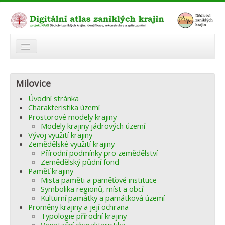
O atlasu
Milovice
Modelová území
Úvodní stránka
Zaniklé krajiny
Charakteristika území
Prostorové modely krajiny
Odkazy
Modely krajiny jádrových území
Vývoj využití krajiny
Zemědělské využití krajiny
Fórum
Přírodní podmínky pro zemědělství
Zemědělský půdní fond
Autoři
Paměť krajiny
Mista paměti a paměťové instituce
Symbolika regionů, míst a obcí
Kulturní památky a památková území
Proměny krajiny a její ochrana
Typologie přírodní krajiny