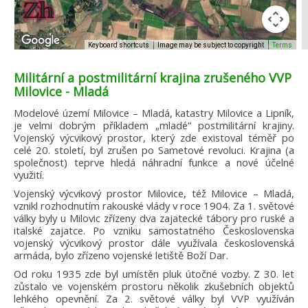
Image may be subject to copyright
Terms
Keyboard shortcuts
Militární a postmilitární krajina zrušeného VVP
Milovice - Mladá
Modelové území Milovice – Mladá, katastry Milovice a Lipník,
je velmi dobrým příkladem „mladé“ postmilitární krajiny.
Vojenský výcvikový prostor, který zde existoval téměř po
celé 20. století, byl zrušen po Sametové revoluci. Krajina (a
společnost) teprve hledá náhradní funkce a nové účelné
využití.
Vojenský výcvikový prostor Milovice, též Milovice – Mladá,
vznikl rozhodnutím rakouské vlády v roce 1904. Za 1. světové
války byly u Milovic zřízeny dva zajatecké tábory pro ruské a
italské zajatce. Po vzniku samostatného Československa
vojenský výcvikový prostor dále využívala československá
armáda, bylo zřízeno vojenské letiště Boží Dar.
Od roku 1935 zde byl umístěn pluk útočné vozby. Z 30. let
zůstalo ve vojenském prostoru několik zkušebních objektů
lehkého opevnění. Za 2. světové války byl VVP využíván