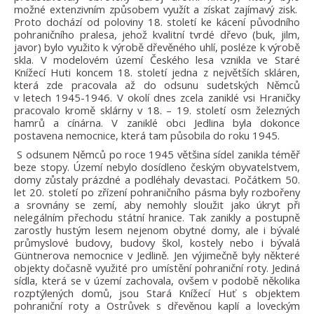
možné extenzivním způsobem využít a získat zajímavý zisk.
Proto dochází od poloviny 18. století ke kácení původního
pohraničního pralesa, jehož kvalitní tvrdé dřevo (buk, jilm,
javor) bylo využito k výrobě dřevěného uhlí, posléze k výrobě
skla. V modelovém území Českého lesa vznikla ve Staré
Knížecí Huti koncem 18. století jedna z největších skláren,
která zde pracovala až do odsunu sudetských Němců
v letech 1945-1946. V okolí dnes zcela zaniklé vsi Hraničky
pracovalo kromě sklárny v 18. – 19. století osm železných
hamrů a cínárna. V zaniklé obci Jedlina byla dokonce
postavena nemocnice, která tam působila do roku 1945.
S odsunem Němců po roce 1945 většina sídel zanikla téměř
beze stopy. Území nebylo dosídleno českým obyvatelstvem,
domy zůstaly prázdné a podléhaly devastaci. Počátkem 50.
let 20. století po zřízení pohraničního pásma byly rozbořeny
a srovnány se zemí, aby nemohly sloužit jako úkryt při
nelegálním přechodu státní hranice. Tak zanikly a postupně
zarostly hustým lesem nejenom obytné domy, ale i bývalé
průmyslové budovy, budovy škol, kostely nebo i bývalá
Güntnerova nemocnice v Jedlině. Jen výjimečně byly některé
objekty dočasně využité pro umístění pohraniční roty. Jediná
sídla, která se v území zachovala, ovšem v podobě několika
rozptýlených domů, jsou Stará Knížecí Huť s objektem
pohraniční roty a Ostrůvek s dřevěnou kaplí a loveckým