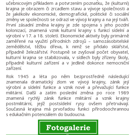
učebnicovým příkladem a potvrzením poznatku, že (kulturní)
krajina je obrazem či zrcadlem stavu a vývoje společnosti a
že jakékoliv ekonomické, demografické, politické či sociální
změny ve společnosti se odrazí ve vývoji krajiny a na její tváři.
První zásadní změna krajiny je zde spojena s jeho pozdní
kolonizací, znamená vznik kulturní krajiny s funkcí sídelní a
výrobní v 17. a 18. století. Ekonomické aktivity byly primárně
zaměřené na využití přírodních zdrojů – samozásobitelské
zemědělství, těžbu dřeva, k nimž se přidalo sklářství,
případně železářství. Postupně se zvyšoval počet obyvatel,
kulturní krajina se stabilizovala, v sídlech byly zřízeny školy,
případně kulturní zařízení a v Jedlině dokonce nemocniční
zařízení.
Rok 1945 a léta po něm bezprostředně následující
znamenala dramatický zlom ve vývoji krajiny, zánik její
výrobní a sídelní funkce a vznik nové a převažující funkce
militární. Další a zatím poslední změna po roce 1989
znamená rychlý zánik funkce militární a vznik krajiny
postmilitární, jejíž postsídelní rysy ovšem přetrvávají.
Současná krajina má prvořadou funkci přírodoochrannou
s edukačním potenciálem do budoucna.