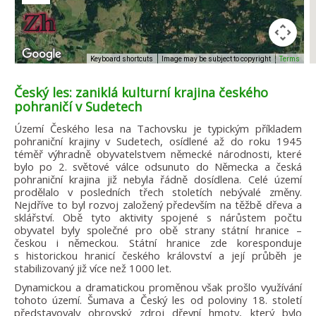
Image may be subject to copyright
Terms
Keyboard shortcuts
Český les: zaniklá kulturní krajina českého
pohraničí v Sudetech
Území Českého lesa na Tachovsku je typickým příkladem
pohraniční krajiny v Sudetech, osídlené až do roku 1945
téměř výhradně obyvatelstvem německé národnosti, které
bylo po 2. světové válce odsunuto do Německa a česká
pohraniční krajina již nebyla řádně dosídlena. Celé území
prodělalo v posledních třech stoletích nebývalé změny.
Nejdříve to byl rozvoj založený především na těžbě dřeva a
sklářství. Obě tyto aktivity spojené s nárůstem počtu
obyvatel byly společné pro obě strany státní hranice –
českou i německou. Státní hranice zde koresponduje
s historickou hranicí českého království a její průběh je
stabilizovaný již více než 1000 let.
Dynamickou a dramatickou proměnou však prošlo využívání
tohoto území. Šumava a Český les od poloviny 18. století
představovaly obrovský zdroj dřevní hmoty, který bylo