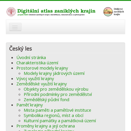
O atlasu
Český les
Modelová území
Úvodní stránka
Zaniklé krajiny
Charakteristika území
Prostorové modely krajiny
Odkazy
Modely krajiny jádrových území
Vývoj využití krajiny
Zemědělské využití krajiny
Fórum
Objekty pro zemědělskou výrobu
Přírodní podmínky pro zemědělství
Autoři
Zemědělský půdní fond
Paměť krajiny
Mista paměti a paměťové instituce
Symbolika regionů, míst a obcí
Kulturní památky a památková území
Proměny krajiny a její ochrana