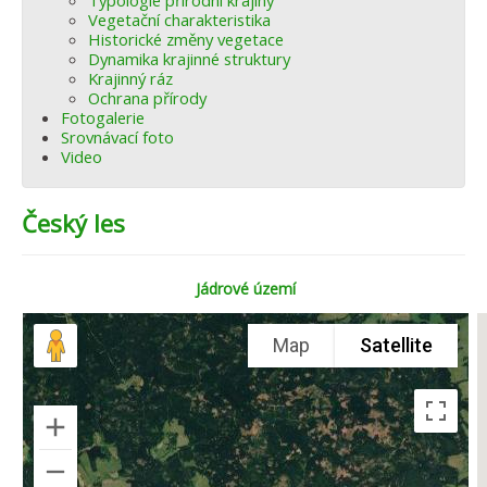
Typologie přírodní krajiny
Vegetační charakteristika
Historické změny vegetace
Dynamika krajinné struktury
Krajinný ráz
Ochrana přírody
Fotogalerie
Srovnávací foto
Video
Český les
Jádrové území
Map
Satellite