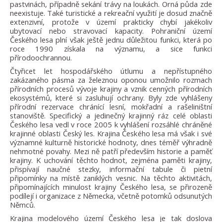
pastvinách, případně sekání trávy na loukách. Orná půda zde
neexistuje. Také turistické a rekreační využití je dosud značně
extenzivní, protože v území prakticky chybí jakékoliv
ubytovací nebo stravovací kapacity. Pohraniční území
Českého lesa plní však ještě jednu důležitou funkci, která po
roce 1990 získala na významu, a sice funkci
přírodoochrannou.
Čtyřicet let hospodářského útlumu a nepřístupného
zakázaného pásma za železnou oponou umožnilo rozmach
přírodních procesů vývoje krajiny a vznik cenných přírodních
ekosystémů, které si zasluhují ochrany. Byly zde vyhlášeny
přírodní rezervace chránící lesní, mokřadní a rašeliništní
stanoviště. Specifický a jedinečný krajinný ráz celé oblasti
Českého lesa vedl v roce 2005 k vyhlášení rozsáhlé chráněné
krajinné oblasti Český les. Krajina Českého lesa má však i své
významné kulturně historické hodnoty, dnes téměř výhradně
nehmotné povahy. Mezi ně patří především historie a paměť
krajiny. K uchování těchto hodnot, zejména paměti krajiny,
přispívají naučné stezky, informační tabule či pietní
připomínky na místě zaniklých vesnic. Na těchto aktivitách,
připomínajících minulost krajiny Českého lesa, se přirozeně
podílejí i organizace z Německa, včetně potomků odsunutých
Němců.
Krajina modelového území Českého lesa je tak doslova