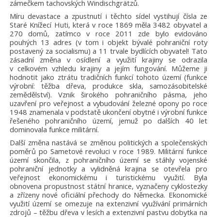
zámečkem tachovských Windischgrätzů.
Míru devastace a zpustnutí i těchto sídel vystihují čísla ze
Staré Knížecí Huti, která v roce 1869 měla 3482 obyvatel a
270 domů, zatímco v roce 2011 zde bylo evidováno
pouhých 13 adres (v tom i objekt bývalé pohraniční roty
postavený za socialismu) a 11 trvale bydlících obyvatel! Tato
zásadní změna v osídlení a využití krajiny se odrazila
v celkovém vzhledu krajiny a jejím fungování. Můžeme ji
hodnotit jako ztrátu tradičních funkcí tohoto území (funkce
výrobní: těžba dřeva, produkce skla, samozásobitelské
zemědělství). Vznik širokého pohraničního pásma, jeho
uzavření pro veřejnost a vybudování železné opony po roce
1948 znamenala v podstatě ukončení obytné i výrobní funkce
řešeného pohraničního území, jemuž po dalších 40 let
dominovala funkce militární.
Další změna nastává se změnou politických a společenských
poměrů po Sametové revoluci v roce 1989. Militární funkce
území skončila, z pohraničního území se stáhly vojenské
pohraniční jednotky a vylidněná krajina se otevřela pro
veřejnost ekonomickému i turistickému využití. Byla
obnovena propustnost státní hranice, vyznačeny cyklostezky
a zřízeny nové oficiální přechody do Německa. Ekonomické
využití území se omezuje na extenzivní využívání primárních
zdrojů – těžbu dřeva v lesích a extenzivní pastvu dobytka na