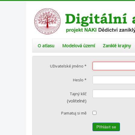
O atlasu
Modelová území
Zaniklé krajiny
Uživatelské jméno
*
Heslo
*
Tajný klíč
(volitelné)
Pamatuj si mě
Přihlásit se