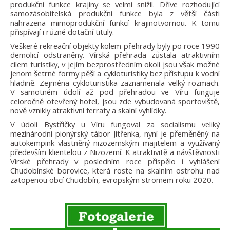
produkční funkce krajiny se velmi snížil. Dříve rozhodující
samozásobitelská produkční funkce byla z větší části
nahrazena mimoprodukční funkcí krajinotvornou. K tomu
přispívají i různé dotační tituly.
Veškeré rekreační objekty kolem přehrady byly po roce 1990
demolicí odstraněny. Vírská přehrada zůstala atraktivním
cílem turistiky, v jejím bezprostředním okolí jsou však možné
jenom šetrné formy pěší a cykloturistiky bez přístupu k vodní
hladině. Zejména cykloturistika zaznamenala velký rozmach.
V samotném údolí až pod přehradou ve Víru funguje
celoročně otevřený hotel, jsou zde vybudovaná sportoviště,
nově vznikly atraktivní ferraty a skalní vyhlídky.
V údolí Bystřičky u Víru fungoval za socialismu veliký
mezinárodní pionýrský tábor Jitřenka, nyní je přeměněný na
autokempink vlastněný nizozemským majitelem a využívaný
především klientelou z Nizozemí. K atraktivitě a návštěvnosti
Vírské přehrady v posledním roce přispělo i vyhlášení
Chudobínské borovice, která roste na skalním ostrohu nad
zatopenou obcí Chudobín, evropským stromem roku 2020.