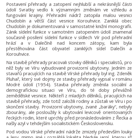
Postavení přehrady a zatopení nejhlubší a nekrásnější části
údolí Svratky vedlo k významným změnám ve vzhledu a
fungování krajiny. Přehradní nádrž zatopila malou vesnici
Chudobín a větší část vesnice Korouhvice. Zaniklá obec
Chudobín je dokumentovaná v samostatné knižní monografii.
Zánik sídelní funkce v samotném zatopeném údolí znamenal
současně posílení sídelní funkce v sídlech Vír pod přehradní
hrází a v Dalečíně nad koncem zátopy, kam byla
přestěhována část obyvatel zaniklých sídel Dalečín a
Korouhvice.
Na stavbě přehrady pracovali stovky dělníků i specialistů, pro
něž byly ve Víru vybudované provizorní ubytovny. Jedním ze
stavařů pracujících na stavbě Vírské přehrady byl ing. Zdeněk
Pluhař, který své dojmy ze stavby přehrady vypsal v románu
Modré údolí (1954). Stavba přehrady změnila sociální a
demografickou situaci ve Víru, do té doby převážně
zemědělské vesnice. Někteří z mladých dělníků, pracujících na
stavbě přehrady, zde totiž založili rodiny a zůstali ve Víru i po
skončení stavby. Provizorní ubytovny, zvané „baráky“, nebyly
zbourány, ale posloužily k ubytování levicově orientovaných
řeckých rodin, které uprchly před pronásledováním z Řecka a
našly azyl v tehdejším socialistickém Československu.
Pod vodou Vírské přehradní nádrže zmizely především louky
a lesy, mimo jiné i rozsáhlá lokalita bledule jarní, kterou již