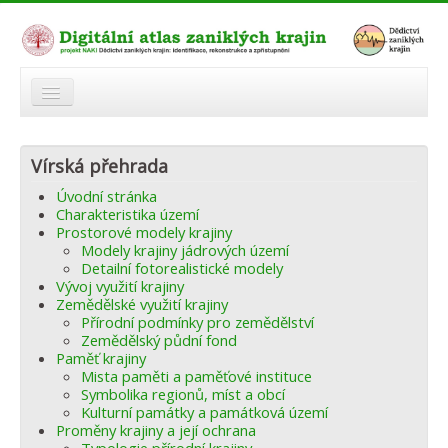
O atlasu
Vírská přehrada
Modelová území
Úvodní stránka
Zaniklé krajiny
Charakteristika území
Prostorové modely krajiny
Odkazy
Modely krajiny jádrových území
Detailní fotorealistické modely
Vývoj využití krajiny
Fórum
Zemědělské využití krajiny
Přírodní podmínky pro zemědělství
Autoři
Zemědělský půdní fond
Paměť krajiny
Mista paměti a paměťové instituce
Symbolika regionů, míst a obcí
Kulturní památky a památková území
Proměny krajiny a její ochrana