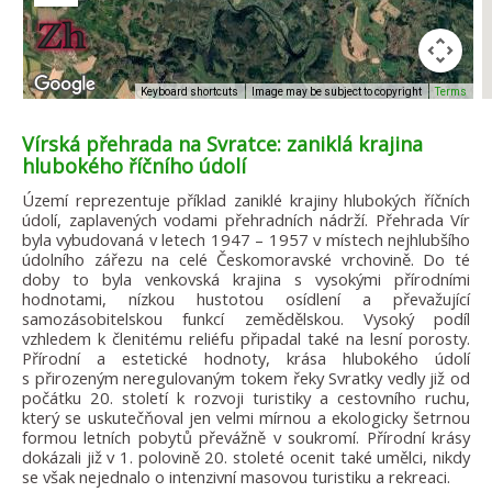
Image may be subject to copyright
Terms
Keyboard shortcuts
Vírská přehrada na Svratce: zaniklá krajina
hlubokého říčního údolí
Území reprezentuje příklad zaniklé krajiny hlubokých říčních
údolí, zaplavených vodami přehradních nádrží. Přehrada Vír
byla vybudovaná v letech 1947 – 1957 v místech nejhlubšího
údolního zářezu na celé Českomoravské vrchovině. Do té
doby to byla venkovská krajina s vysokými přírodními
hodnotami, nízkou hustotou osídlení a převažující
samozásobitelskou funkcí zemědělskou. Vysoký podíl
vzhledem k členitému reliéfu připadal také na lesní porosty.
Přírodní a estetické hodnoty, krása hlubokého údolí
s přirozeným neregulovaným tokem řeky Svratky vedly již od
počátku 20. století k rozvoji turistiky a cestovního ruchu,
který se uskutečňoval jen velmi mírnou a ekologicky šetrnou
formou letních pobytů převážně v soukromí. Přírodní krásy
dokázali již v 1. polovině 20. stoleté ocenit také umělci, nikdy
se však nejednalo o intenzivní masovou turistiku a rekreaci.