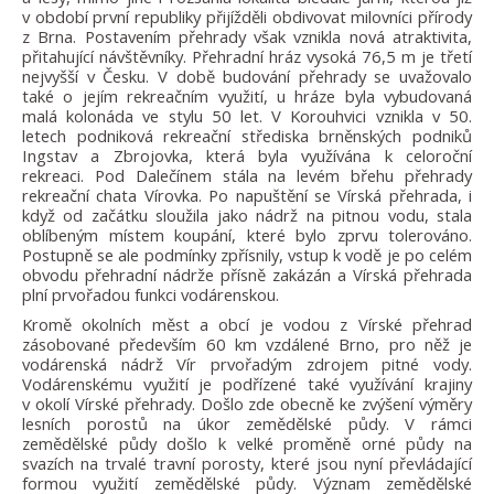
v období první republiky přijížděli obdivovat milovníci přírody
z Brna. Postavením přehrady však vznikla nová atraktivita,
přitahující návštěvníky. Přehradní hráz vysoká 76,5 m je třetí
nejvyšší v Česku. V době budování přehrady se uvažovalo
také o jejím rekreačním využití, u hráze byla vybudovaná
malá kolonáda ve stylu 50 let. V Korouhvici vznikla v 50.
letech podniková rekreační střediska brněnských podniků
Ingstav a Zbrojovka, která byla využívána k celoroční
rekreaci. Pod Dalečínem stála na levém břehu přehrady
rekreační chata Vírovka. Po napuštění se Vírská přehrada, i
když od začátku sloužila jako nádrž na pitnou vodu, stala
oblíbeným místem koupání, které bylo zprvu tolerováno.
Postupně se ale podmínky zpřísnily, vstup k vodě je po celém
obvodu přehradní nádrže přísně zakázán a Vírská přehrada
plní prvořadou funkci vodárenskou.
Kromě okolních měst a obcí je vodou z Vírské přehrad
zásobované především 60 km vzdálené Brno, pro něž je
vodárenská nádrž Vír prvořadým zdrojem pitné vody.
Vodárenskému využití je podřízené také využívání krajiny
v okolí Vírské přehrady. Došlo zde obecně ke zvýšení výměry
lesních porostů na úkor zemědělské půdy. V rámci
zemědělské půdy došlo k velké proměně orné půdy na
svazích na trvalé travní porosty, které jsou nyní převládající
formou využití zemědělské půdy. Význam zemědělské