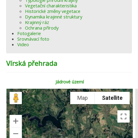
Typologie přírodní krajiny
Vegetační charakteristika
Historické změny vegetace
Dynamika krajinné struktury
Krajinný ráz
Ochrana přírody
Fotogalerie
Srovnávací foto
Video
Vírská přehrada
Jádrové území
Map
Satellite