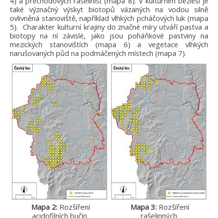
4) a přechodových rašelinišť (mapa 8). V kulturním bezlesí je
také význačný výskyt biotopů vázaných na vodou silně
ovlivněná stanoviště, například vlhkých pcháčových luk (mapa
5). Charakter kulturní krajiny do značné míry utváří pastva a
biotopy na ní závislé, jako jsou poháňkové pastviny na
mezických stanovištích (mapa 6) a vegetace vlhkých
narušovaných půd na podmáčených místech (mapa 7).
Mapa 2:
Rozšíření
Mapa 3:
Rozšíření
acidofilních bučin
rašelinných