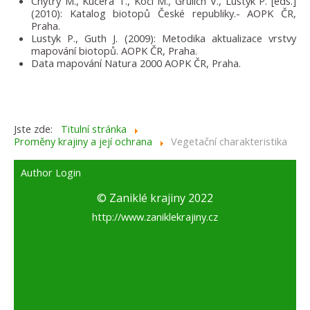
Chytrý M., Kučera T., Kočí M., Grulich V., Lustyk P. [eds.]
(2010): Katalog biotopů České republiky.- AOPK ČR,
Praha.
Lustyk P., Guth J. (2009): Metodika aktualizace vrstvy
mapování biotopů. AOPK ČR, Praha.
Data mapování Natura 2000 AOPK ČR, Praha.
Jste zde:
Titulní stránka
Proměny krajiny a její ochrana
Vegetační charakteristika
Author Login
© Zaniklé krajiny 2022
http://www.zaniklekrajiny.cz