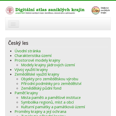
O atlasu
Český les
Modelová území
Úvodní stránka
Zaniklé krajiny
Charakteristika území
Prostorové modely krajiny
Odkazy
Modely krajiny jádrových území
Vývoj využití krajiny
Zemědělské využití krajiny
Fórum
Objekty pro zemědělskou výrobu
Přírodní podmínky pro zemědělství
Autoři
Zemědělský půdní fond
Paměť krajiny
Mista paměti a paměťové instituce
Symbolika regionů, míst a obcí
Kulturní památky a památková území
Proměny krajiny a její ochrana