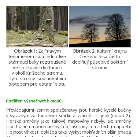
Obrázek 1:
Zajímavým
Obrázek 2:
Kulturní krajinu
fenoménem jsou jednotlivé
Českého lesa často
stárnoucí buky roztroušené
doplňují působivé solitérní
ve smrkových kulturách
stromy
v okolí Knížecího stromu.
Tyto stromy jsou unikátním
biotopem pro ostatní biotu.
Rozšíření význačných biotopů
Převládajícími lesními společenstvy jsou horské kyselé bučiny
s výrazným zastoupením smrku a vzácně i s jedlí (mapa 2).
Horské smrčiny jako takové mapovány nebyly, ale smrčiny
jsou hojné na podmáčených a rašelinných místech (mapa 3).
Hojnost vlhkosti dokládá také výskyt mokřadních olšin (mapa