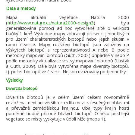
Data a metody
Mapa aktuální vegetace Natura 2000
(
http://www.nature.cz/natura2000-design3
) byla
generalizována pomocí ad hoc vytvořené sítě o velikosti
2
buňky 1 km
. Výsledné mapy zobrazují presenci jednotlivých
pro území charakteristických biotopů nebo jejich skupin v
rámci čtverce. Mapy rozšíření biotopů jsou založeny na
výskytech biotopů s reprezentativností A nebo B podle
metodiky mapování biotopů (Guth, 2002) případně V nebo P
podle metodiky aktualizace vrstvy mapování biotopů (Lustyk
a Guth, 2009). Dále byla vytvořena mapa diversity biotopů,
tj. počet biotopů ve čtverci. Nejsou uvažovány podjednotky.
Výsledky
Diverzita biotopů
Diversita biotopů je v celém území celkem rovnoměrně
rozložena, není ani většího rozdílu mezi zalesněnými oblastmi
a převážně zemědělskou krajinou. Oba typy krajin hostí
poměrně hodně přírodě blízkých biotopů. O něco pestřejší
vegetace se místy vyskytuje v údolí Mže (mapa 1).