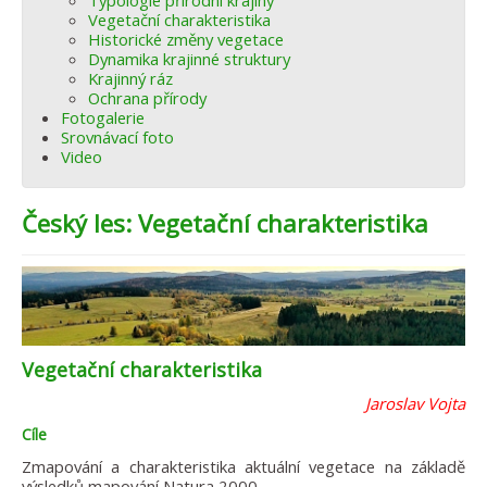
Typologie přírodní krajiny
Vegetační charakteristika
Historické změny vegetace
Dynamika krajinné struktury
Krajinný ráz
Ochrana přírody
Fotogalerie
Srovnávací foto
Video
Český les: Vegetační charakteristika
Vegetační charakteristika
Jaroslav Vojta
Cíle
Zmapování a charakteristika aktuální vegetace na základě
výsledků mapování Natura 2000.