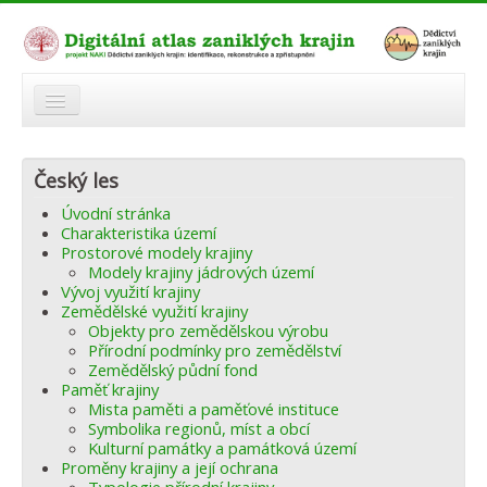
O atlasu
Český les
Modelová území
Úvodní stránka
Zaniklé krajiny
Charakteristika území
Prostorové modely krajiny
Odkazy
Modely krajiny jádrových území
Vývoj využití krajiny
Zemědělské využití krajiny
Fórum
Objekty pro zemědělskou výrobu
Přírodní podmínky pro zemědělství
Autoři
Zemědělský půdní fond
Paměť krajiny
Mista paměti a paměťové instituce
Symbolika regionů, míst a obcí
Kulturní památky a památková území
Proměny krajiny a její ochrana