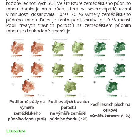
rozlohy jednotlivých SÚJ. Ve struktuře zemědělského půdního
fondu dominuje orná půda, která na severozápadě území
v minulosti dosahovala i přes 70 % výměry zemědělského
půdního fondu. Dnes je tento podíl zhruba o 10 % menší.
Podíl trvalých travních porostů na zemědělském půdním
fondu se dlouhodobě zmenšuje.
Podíl orné půdy na
Podíl trvalých travních
Podíl lesních ploch na
výměře
porostů
celkové
zemědělského
na výměře zeměděl.
výměře katastru (v %)
půdního fondu (v %)
půdního fondu (v %)
Literatura