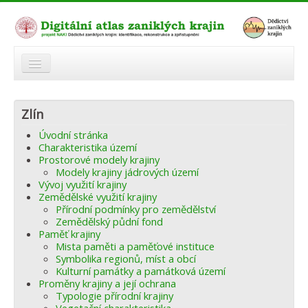
O atlasu
Zlín
Modelová území
Úvodní stránka
Zaniklé krajiny
Charakteristika území
Prostorové modely krajiny
Odkazy
Modely krajiny jádrových území
Vývoj využití krajiny
Zemědělské využití krajiny
Fórum
Přírodní podmínky pro zemědělství
Zemědělský půdní fond
Autoři
Paměť krajiny
Mista paměti a paměťové instituce
Symbolika regionů, míst a obcí
Kulturní památky a památková území
Proměny krajiny a její ochrana
Typologie přírodní krajiny