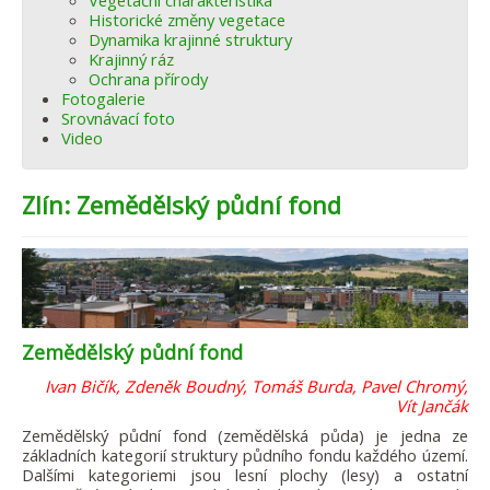
Vegetační charakteristika
Historické změny vegetace
Dynamika krajinné struktury
Krajinný ráz
Ochrana přírody
Fotogalerie
Srovnávací foto
Video
Zlín: Zemědělský půdní fond
Zemědělský půdní fond
Ivan Bičík, Zdeněk Boudný, Tomáš Burda, Pavel Chromý,
Vít Jančák
Zemědělský půdní fond (zemědělská půda) je jedna ze
základních kategorií struktury půdního fondu každého území.
Dalšími kategoriemi jsou lesní plochy (lesy) a ostatní