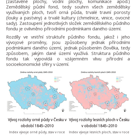
(zastavěné plochy, vodní plochy, komunikace apod.)
Zemědělský půdní fond, tedy souhrn všech zemědělsky
využívaných ploch, tvoří orná půda, trvalé travní porosty
(louky a pastviny) a trvalé kultury (chmelnice, vinice, ovocné
sady). Zastoupení jednotlivých složek zemědělského půdního
fondu je ovlivněno přírodními podmínkami daného území.
Rozdíly ve vnitřní struktuře půdního fondu, jakož i jeho
vývojové proměny, jsou způsobeny jednak přírodními
podmínkami daného území, jednak působením člověka, tedy
způsobem, jakým dané území využívá. Struktura půdního
fondu tak vypovídá o vzájemném vlivu přírodní a
socioekonomické sféry v území.
Vývoj rozlohy orné půdy
v Česku v
Vývoj rozlohy lesních ploch v Česku
období 1845–2010
v období 1845–2010
Index vývoje orné půdy, stav v roce
Index vývoje lesních ploch, stav v roce