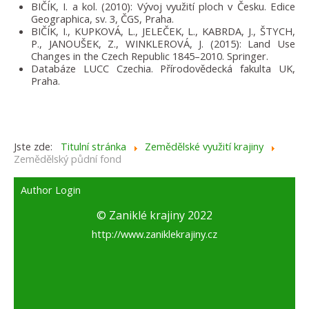
BIČÍK, I. a kol. (2010): Vývoj využití ploch v Česku. Edice
Geographica, sv. 3, ČGS, Praha.
BIČÍK, I., KUPKOVÁ, L., JELEČEK, L., KABRDA, J., ŠTYCH,
P., JANOUŠEK, Z., WINKLEROVÁ, J. (2015): Land Use
Changes in the Czech Republic 1845–2010. Springer.
Databáze LUCC Czechia. Přírodovědecká fakulta UK,
Praha.
Jste zde:
Titulní stránka
Zemědělské využití krajiny
Zemědělský půdní fond
Author Login
© Zaniklé krajiny 2022
http://www.zaniklekrajiny.cz