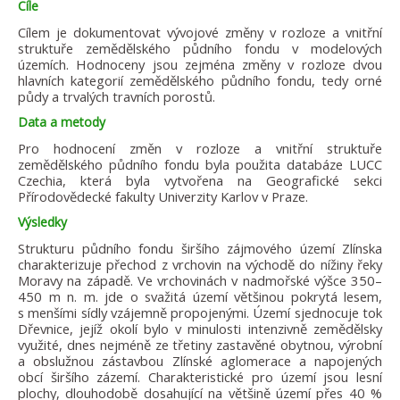
Cíle
Cílem je dokumentovat vývojové změny v rozloze a vnitřní
struktuře zemědělského půdního fondu v modelových
územích. Hodnoceny jsou zejména změny v rozloze dvou
hlavních kategorií zemědělského půdního fondu, tedy orné
půdy a trvalých travních porostů.
Data a metody
Pro hodnocení změn v rozloze a vnitřní struktuře
zemědělského půdního fondu byla použita databáze LUCC
Czechia, která byla vytvořena na Geografické sekci
Přírodovědecké fakulty Univerzity Karlov v Praze.
Výsledky
Strukturu půdního fondu širšího zájmového území Zlínska
charakterizuje přechod z vrchovin na východě do nížiny řeky
Moravy na západě. Ve vrchovinách v nadmořské výšce 350–
450 m n. m. jde o svažitá území většinou pokrytá lesem,
s menšími sídly vzájemně propojenými. Území sjednocuje tok
Dřevnice, jejíž okolí bylo v minulosti intenzivně zemědělsky
využité, dnes nejméně ze třetiny zastavěné obytnou, výrobní
a obslužnou zástavbou Zlínské aglomerace a napojených
obcí širšího zázemí. Charakteristické pro území jsou lesní
plochy, dlouhodobě dosahující na většině území přes 40 %