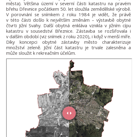
města). Většina území v severní části katastru na pravém
břehu Dřevnice počátkem 50. let sloužila zemědělské výrobě.
V porovnání se snímkem z roku 1984 je vidět, že právě
v této části došlo k největším změnám – výstavbě obytné
čtvrti Jižní Svahy. Další obytná enkláva vznikla v jižním cípu
katastru v sousedství Březnice. Zástavba se rozšiřovala i
v dalším období (viz snímek z roku 2020), i když v menší míře.
Díky koncepci obytné zástavby město charakterizuje
množství zeleně. Jižní část katastru je trvale zalesněna a
může sloužit k rekreačním účelům.