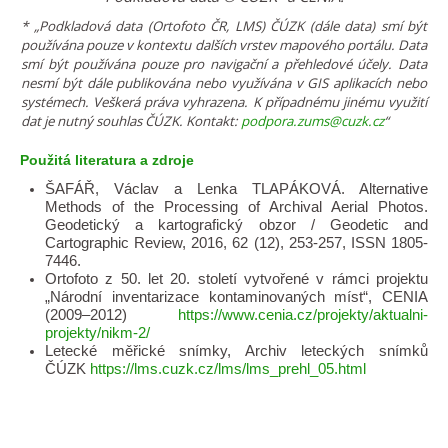
* „Podkladová data (Ortofoto ČR, LMS) ČÚZK (dále data) smí být
používána pouze v kontextu dalších vrstev mapového portálu. Data
smí být používána pouze pro navigační a přehledové účely. Data
nesmí být dále publikována nebo využívána v GIS aplikacích nebo
systémech. Veškerá práva vyhrazena. K případnému jinému využití
dat je nutný souhlas ČÚZK. Kontakt:
podpora.zums@cuzk.cz
“
Použitá literatura a zdroje
ŠAFÁŘ, Václav a Lenka TLAPÁKOVÁ. Alternative
Methods of the Processing of Archival Aerial Photos.
Geodetický a kartografický obzor / Geodetic and
Cartographic Review, 2016, 62 (12), 253-257, ISSN 1805-
7446.
Ortofoto z 50. let 20. století vytvořené v rámci projektu
„Národní inventarizace kontaminovaných míst“, CENIA
(2009–2012)
https://www.cenia.cz/projekty/aktualni-
projekty/nikm-2/
Letecké měřické snímky, Archiv leteckých snímků
ČÚZK
https://lms.cuzk.cz/lms/lms_prehl_05.html