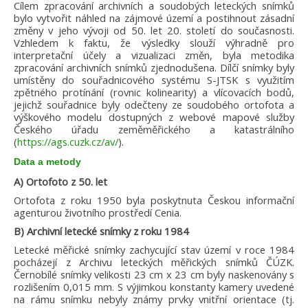
Cílem zpracování archivních a soudobých leteckých snímků
bylo vytvořit náhled na zájmové území a postihnout zásadní
změny v jeho vývoji od 50. let 20. století do současnosti.
Vzhledem k faktu, že výsledky slouží výhradně pro
interpretační účely a vizualizaci změn, byla metodika
zpracování archivních snímků zjednodušena. Dílčí snímky byly
umístěny do souřadnicového systému S-JTSK s využitím
zpětného protínání (rovnic kolinearity) a vlícovacích bodů,
jejichž souřadnice byly odečteny ze soudobého ortofota a
výškového modelu dostupných z webové mapové služby
Českého úřadu zeměměřického a katastrálního
(
https://ags.cuzk.cz/av/
).
Data a metody
A) Ortofoto z 50. let
Ortofota z roku 1950 byla poskytnuta Českou informační
agenturou životního prostředí Cenia.
B) Archivní letecké snímky z roku 1984
Letecké měřické snímky zachycující stav území v roce 1984
pocházejí z Archivu leteckých měřických snímků ČÚZK.
Černobílé snímky velikosti 23 cm x 23 cm byly naskenovány s
rozlišením 0,015 mm. S výjimkou konstanty kamery uvedené
na rámu snímku nebyly známy prvky vnitřní orientace (tj.