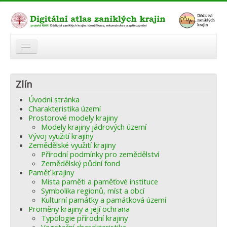
O atlasu
Zlín
Modelová území
Úvodní stránka
Zaniklé krajiny
Charakteristika území
Prostorové modely krajiny
Odkazy
Modely krajiny jádrových území
Vývoj využití krajiny
Zemědělské využití krajiny
Fórum
Přírodní podmínky pro zemědělství
Zemědělský půdní fond
Autoři
Paměť krajiny
Mista paměti a paměťové instituce
Symbolika regionů, míst a obcí
Kulturní památky a památková území
Proměny krajiny a její ochrana
Typologie přírodní krajiny