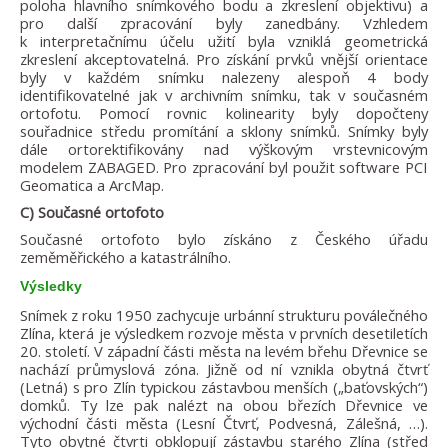
poloha hlavního snímkového bodu a zkreslení objektivu) a
pro další zpracování byly zanedbány. Vzhledem
k interpretačnímu účelu užití byla vzniklá geometrická
zkreslení akceptovatelná. Pro získání prvků vnější orientace
byly v každém snímku nalezeny alespoň 4 body
identifikovatelné jak v archivním snímku, tak v současném
ortofotu. Pomocí rovnic kolinearity byly dopočteny
souřadnice středu promítání a sklony snímků. Snímky byly
dále ortorektifikovány nad výškovým vrstevnicovým
modelem ZABAGED. Pro zpracování byl použit software PCI
Geomatica a ArcMap.
C) Současné ortofoto
Současné ortofoto bylo získáno z Českého úřadu
zeměměřického a katastrálního.
Výsledky
Snímek z roku 1950 zachycuje urbánní strukturu poválečného
Zlína, která je výsledkem rozvoje města v prvních desetiletích
20. století. V západní části města na levém břehu Dřevnice se
nachází průmyslová zóna. Jižně od ní vznikla obytná čtvrť
(Letná) s pro Zlín typickou zástavbou menších („baťovských“)
domků. Ty lze pak nalézt na obou březích Dřevnice ve
východní části města (Lesní Čtvrť, Podvesná, Zálešná, …).
Tyto obytné čtvrti obklopují zástavbu starého Zlína (střed