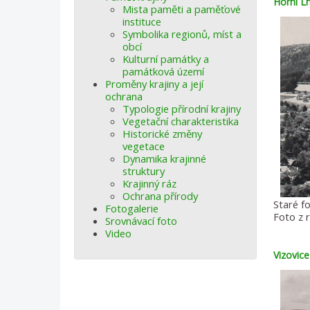
Horní L
Mista paměti a paměťové
instituce
Symbolika regionů, míst a
obcí
Kulturní památky a
památková území
Proměny krajiny a její
ochrana
Typologie přírodní krajiny
Vegetační charakteristika
Historické změny
vegetace
Dynamika krajinné
struktury
Krajinný ráz
Ochrana přírody
Staré fo
Fotogalerie
Foto z 
Srovnávací foto
Video
Vizovice