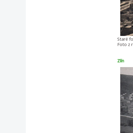
Staré fo
Foto z 
Zlín