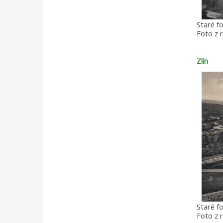
Staré fo
Foto z 
Zlín
Staré fo
Foto z 