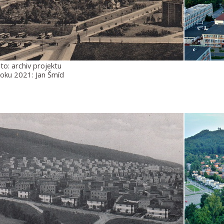
to: archiv projektu
roku 2021: Jan Šmíd