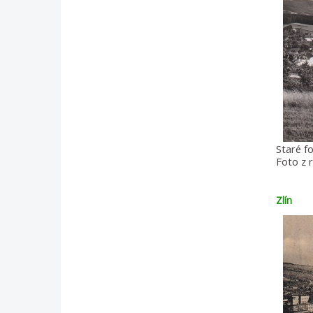
Staré fo
Foto z 
Zlín