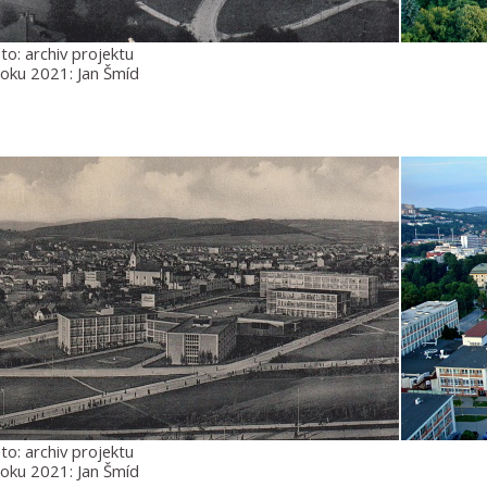
to: archiv projektu
roku 2021: Jan Šmíd
to: archiv projektu
roku 2021: Jan Šmíd