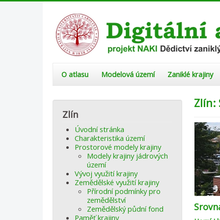
O atlasu
Modelová území
Zaniklé krajiny
Zlín:
Zlín
Úvodní stránka
Charakteristika území
Prostorové modely krajiny
Modely krajiny jádrových
území
Vývoj využití krajiny
Zemědělské využití krajiny
Přírodní podmínky pro
zemědělství
Srovn
Zemědělský půdní fond
Paměť krajiny