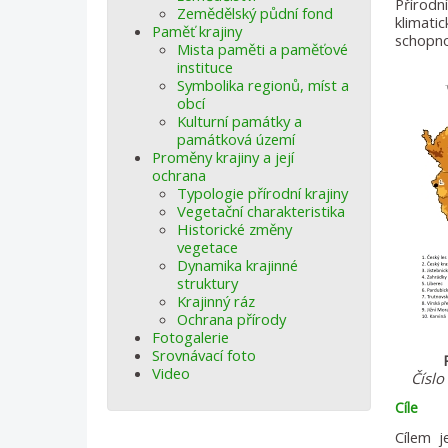
Přírod
Zemědělský půdní fond
klimati
Paměť krajiny
schopno
Mista paměti a paměťové
instituce
Symbolika regionů, míst a
obcí
Kulturní památky a
památková území
Proměny krajiny a její
ochrana
Typologie přírodní krajiny
Vegetační charakteristika
Historické změny
vegetace
Dynamika krajinné
struktury
Krajinný ráz
Ochrana přírody
Fotogalerie
Srovnávací foto
Video
Číslo
Cíle
Cílem j