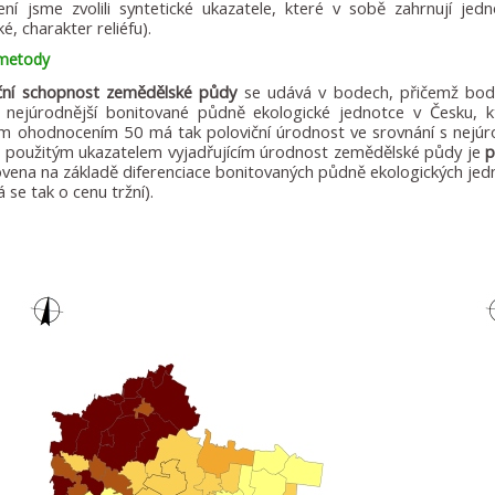
ní jsme zvolili syntetické ukazatele, které v sobě zahrnují jedn
ké, charakter reliéfu).
 metody
ční schopnost zemědělské půdy
se udává v bodech, přičemž bod
k nejúrodnější bonitované půdně ekologické jednotce v Česku,
 ohodnocením 50 má tak poloviční úrodnost ve srovnání s nejúr
použitým ukazatelem vyjadřujícím úrodnost zemědělské půdy je
p
ovena na základě diferenciace bonitovaných půdně ekologických je
 se tak o cenu tržní).