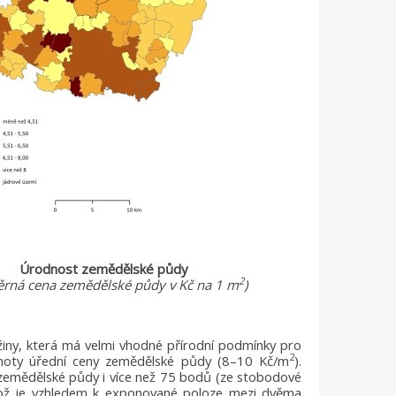
Úrodnost zemědělské půdy
2
rná cena zemědělské půdy v Kč na 1 m
)
ížiny, která má velmi vhodné přírodní podmínky pro
2
dnoty úřední ceny zemědělské půdy (8–10 Kč/m
).
 zemědělské půdy i více než 75 bodů (ze stobodové
, což je vzhledem k exponované poloze mezi dvěma