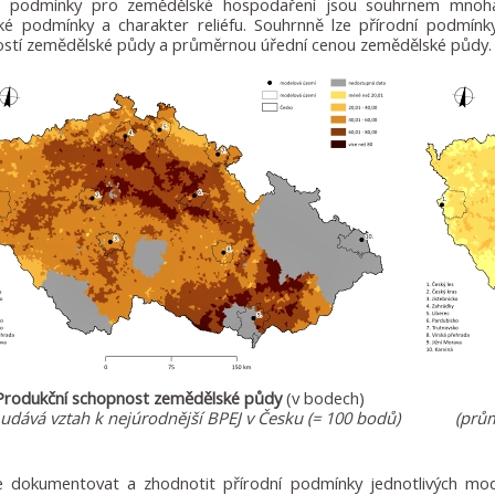
ní podmínky pro zemědělské hospodaření jsou souhrnem mnoha d
cké podmínky a charakter reliéfu. Souhrnně lze přírodní podmín
stí zemědělské půdy a průměrnou úřední cenou zemědělské půdy.
Produkční schopnost zemědělské půdy
(v bodech)
 udává vztah k nejúrodnější BPEJ v Česku (= 100 bodů)
(prů
e dokumentovat a zhodnotit přírodní podmínky jednotlivých mo