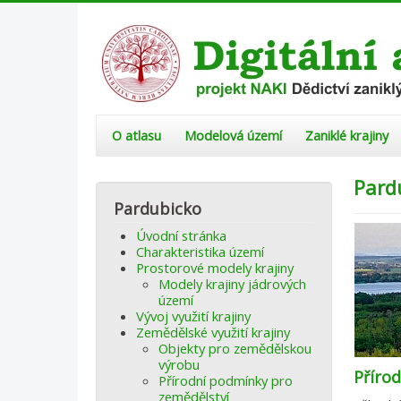
O atlasu
Modelová území
Zaniklé krajiny
Pard
Pardubicko
Úvodní stránka
Charakteristika území
Prostorové modely krajiny
Modely krajiny jádrových
území
Vývoj využití krajiny
Zemědělské využití krajiny
Objekty pro zemědělskou
výrobu
Příro
Přírodní podmínky pro
zemědělství