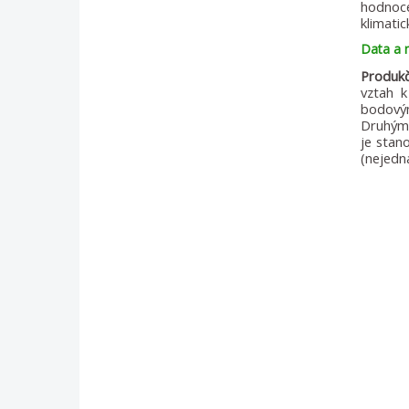
hodnoce
klimatic
Data a
Produk
vztah 
bodovým
Druhým 
je stan
(nejedná