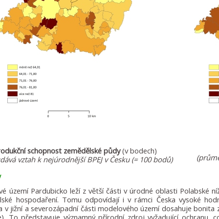
rodukční schopnost zemědělské půdy
(v bodech)
(průmě
udává vztah k nejúrodnější BPEJ v Česku (= 100 bodů)
y
é území Pardubicko leží z větší části v úrodné oblasti Polabské n
lské hospodaření. Tomu odpovídají i v rámci Česka vysoké ho
 v jižní a severozápadní části modelového území dosahuje bonita
e). To představuje významný přírodní zdroj vyžadující ochranu