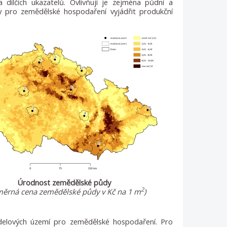
ílčích ukazatelů. Ovlivňují je zejména půdní a
ky pro zemědělské hospodaření vyjádřit produkční
Úrodnost zemědělské půdy
2
měrná cena zemědělské půdy v Kč na 1 m
)
delových území pro zemědělské hospodaření. Pro