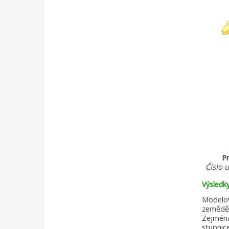
P
Číslo 
Výsledk
Modelov
zemědě
Zejména
stupnic