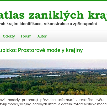
Odkazy
Fórum
Autoři
ubicko: Prostorové modely krajiny
rové modely prezentují převedení informací z reálného světa 
tvují modely krajiny jádrových území a detailní fotorealistické mode