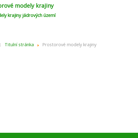
orové modely krajiny
ely krajiny jádrových území
e:
Titulní stránka
Prostorové modely krajiny