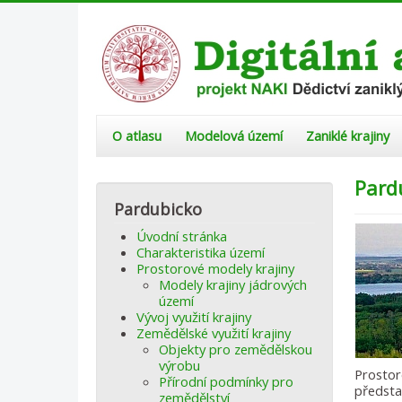
O atlasu
Modelová území
Zaniklé krajiny
Pard
Pardubicko
Úvodní stránka
Charakteristika území
Prostorové modely krajiny
Modely krajiny jádrových
území
Vývoj využití krajiny
Zemědělské využití krajiny
Objekty pro zemědělskou
výrobu
Prosto
Přírodní podmínky pro
předsta
zemědělství