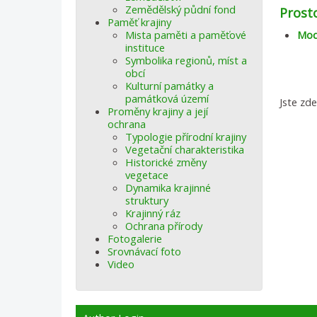
Zemědělský půdní fond
Prost
Paměť krajiny
Mista paměti a paměťové
Mod
instituce
Symbolika regionů, míst a
obcí
Kulturní památky a
památková území
Jste zd
Proměny krajiny a její
ochrana
Typologie přírodní krajiny
Vegetační charakteristika
Historické změny
vegetace
Dynamika krajinné
struktury
Krajinný ráz
Ochrana přírody
Fotogalerie
Srovnávací foto
Video