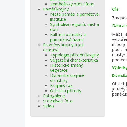
Zemědělský půdní fond
Paměť krajiny
Cíle
Mista paměti a paměťové
Zmapová
instituce
Symbolika regionů, míst a
Data a
obcí
Mapa a
Kulturní památky a
vytvoře
památková území
nebo je
Proměny krajiny a její
podle m
ochrana
(Lustyk
Typologie přírodní krajiny
podjedn
Vegetační charakteristika
Historické změny
Výsledk
vegetace
Dynamika krajinné
Diversit
struktury
Oblast 
Krajinný ráz
je tedy
Ochrana přírody
poněkud
Fotogalerie
Srovnávací foto
Video