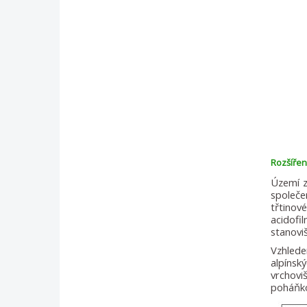
Rozšířen
Území z
společe
třtino
acidofi
stanoviš
Vzhlede
alpínsk
vrchovi
poháňko