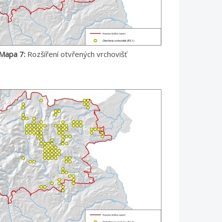
Mapa 7:
Rozšíření otvřených vrchovišť