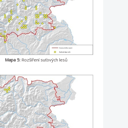
Mapa 5:
Rozšíření suťových lesů