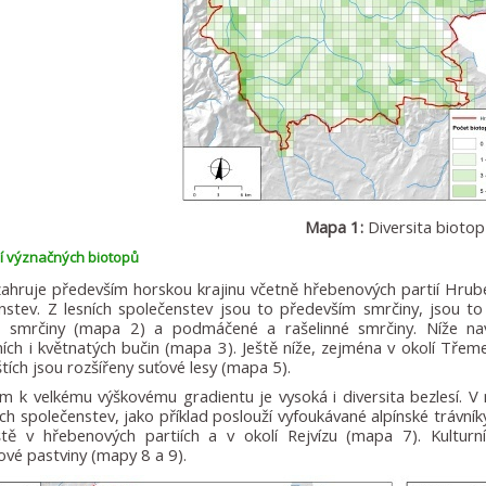
Mapa 1:
Diversita bioto
í význačných biotopů
ahruje především horskou krajinu včetně hřebenových partií Hrubé
nstev. Z lesních společenstev jsou to především smrčiny, jsou to
vé smrčiny (mapa 2) a podmáčené a rašelinné smrčiny. Níže na
lních i květnatých bučin (mapa 3). Ještě níže, zejména v okolí T
tích jsou rozšířeny suťové lesy (mapa 5).
m k velkému výškovému gradientu je vysoká i diversita bezlesí. V
ých společenstev, jako příklad poslouží vyfoukávané alpínské trávník
ště v hřebenových partiích a v okolí Rejvízu (mapa 7). Kulturní
vé pastviny (mapy 8 a 9).