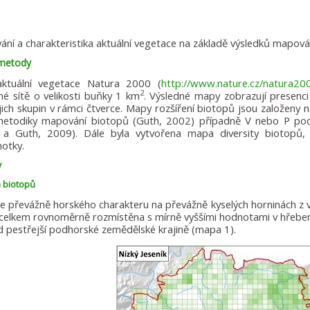
ní a charakteristika aktuální vegetace na základě výsledků mapov
 metody
ktuální vegetace Natura 2000 (
http://www.nature.cz/natura20
2
né sítě o velikosti buňky 1 km
. Výsledné mapy zobrazují presenci
jich skupin v rámci čtverce. Mapy rozšíření biotopů jsou založeny 
etodiky mapování biotopů (Guth, 2002) případně V nebo P podl
 a Guth, 2009). Dále byla vytvořena mapa diversity biotopů, 
otky.
y
a biotopů
je převážně horského charakteru na převážně kyselých horninách z 
 celkem rovnoměrně rozmístěna s mírně vyššími hodnotami v hřeben
 pestřejší podhorské zemědělské krajině (mapa 1).