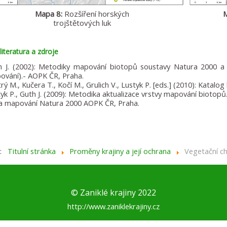
Mapa 8:
Rozšíření horských
M
trojštětových luk
literatura a zdroje
h J. (2002): Metodiky mapování biotopů soustavy Natura 2000
ování).- AOPK ČR, Praha.
rý M., Kučera T., Kočí M., Grulich V., Lustyk P. [eds.] (2010): Katal
yk P., Guth J. (2009): Metodika aktualizace vrstvy mapování biotop
a mapování Natura 2000 AOPK ČR, Praha.
e:
Titulní stránka
Proměny krajiny a její ochrana
Vegetační ch
© Zaniklé krajiny 2022
http://www.zaniklekrajiny.cz