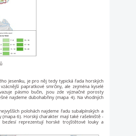
pů
ho Jeseníku, je pro něj tedy typická řada horských
 vzácnější papratkové smrčiny, ale zejména kyselé
vazuje pásmo bučin, jsou zde význačné porosty
řemešné najdeme dubohabřiny (mapa 4). Na vhodných
 nejvyšších polohách najdeme řadu subalpínských a
y (mapa 6). Horský charakter mají také rašeliniště -
 bezlesí reprezentují horské trojštětové louky a