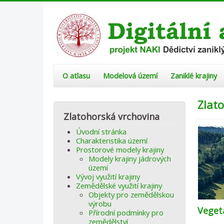
O atlasu
Modelová území
Zaniklé krajiny
Zlat
Zlatohorská vrchovina
Úvodní stránka
Charakteristika území
Prostorové modely krajiny
Modely krajiny jádrových
území
Vývoj využití krajiny
Zemědělské využití krajiny
Objekty pro zemědělskou
výrobu
Veget
Přírodní podmínky pro
zemědělství