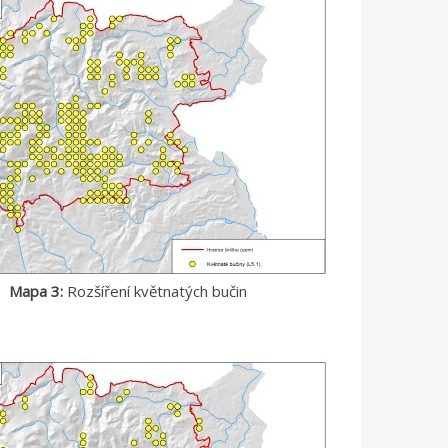
Mapa 3:
Rozšíření květnatých bučin