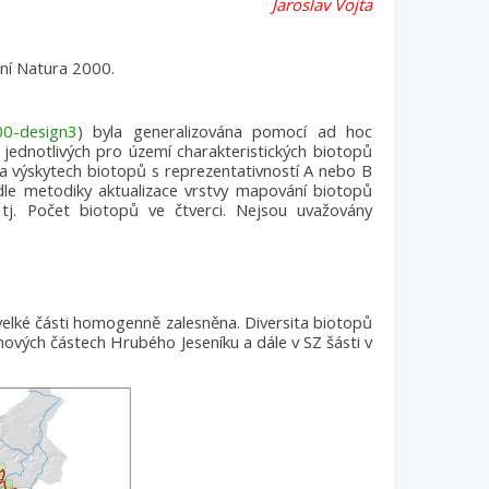
Jaroslav Vojta
ání Natura 2000.
00-design3
) byla generalizována pomocí ad hoc
 jednotlivých pro území charakteristických biotopů
na výskytech biotopů s reprezentativností A nebo B
e metodiky aktualizace vrstvy mapování biotopů
tj. Počet biotopů ve čtverci. Nejsou uvažovány
velké části homogenně zalesněna. Diversita biotopů
ových částech Hrubého Jeseníku a dále v SZ šásti v