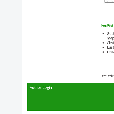
Použitá 
Gut
map
Chyt
Lust
Dat
Jste zd
Author Login