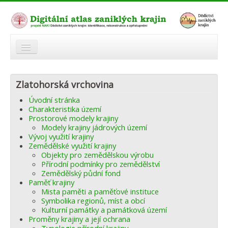
O atlasu
Zlatohorská vrchovina
Modelová území
Úvodní stránka
Zaniklé krajiny
Charakteristika území
Prostorové modely krajiny
Odkazy
Modely krajiny jádrových území
Vývoj využití krajiny
Zemědělské využití krajiny
Fórum
Objekty pro zemědělskou výrobu
Přírodní podmínky pro zemědělství
Autoři
Zemědělský půdní fond
Paměť krajiny
Mista paměti a paměťové instituce
Symbolika regionů, míst a obcí
Kulturní památky a památková území
Proměny krajiny a její ochrana