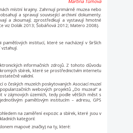
Martina Tůmová
nách místní krajiny. Zahrnují primárně muzea nebo
bsahují a spravují související archivní dokumenty.
vají a zkoumají; zprostředkují a vystavují hmotné
více viz Dolák 2013; Šobáňová 2012; Matero 2008).
i paměťových institucí, které se nacházejí v širších
vztahují.
ektronických informačních zdrojů. Z tohoto důvodu
kromých sbírek, které se prostřednictvím internetu
ostatečně validní.
mací o českých muzeích poskytovaných Asociací muzeí
z popularizačních webových projektů „Do muzea!“ a
lit v zájmových územích, tedy podle větších měst s
 k jednotlivým paměťovým institucím – adresu, GPS
ohledem na zaměření expozic a sbírek, které jsou v
ladních kategorií:
klonem mapové značky) na ty, které: