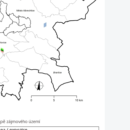
apě zájmového území
ea / expozice