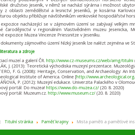
ské družstvo Jeseník, v němž se nachází sýrárna i možnost ubytován
y z oblasti zemědělství a lesnictví Jeseníků, je kosárna Karlov
kturou objektu přibližuje návštěvníkům venkovské hospodářství hors
 expozice nacházející se v zájmovém území se zabývají velkým mn
é čarodějnictví v regionálním Vlastivědném muzeu Jesenicka, M
é expozice Muzea Vincenze Priessnitze v Jeseníku.
í dokumenty zájmového území Nízký Jeseník lze nalézt zejména ve St
literatura a zdroje
iací muzeí a galerií ČR.
http://www.cz-museums.cz/web/amg/titulni
K, J. (2013): Teoretická východiska muzejní prezentace. Muzeológia
RO, F. G. (2008): Heritage, Conservation, and Archaeology: An Int
eological Institute of America. Online [
http://www.archeological.or
ÁŇOVÁ, P. (2012): Muzejní edukace. Univerzita Palackého v Olomou
ový portál: Do muzea!
https://www.do-muzea.cz/
(20. 8. 2020)
ový portál: Muzeum.cz.
http://www.museum.cz/
(20. 8. 2020)
e:
Titulní stránka
Paměť krajiny
Mista paměti a paměťové ins