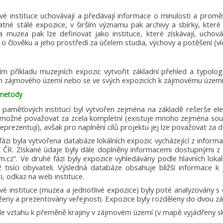
é instituce uchovávají a předávají informace o minulosti a promě
tné stálé expozice, v širším významu pak archivy a sbírky, které o
 muzea pak lze definovat jako instituce, které získávají, uchová
 o člověku a jeho prostředí za účelem studia, výchovy a potěšení (
tím příkladu muzejních expozic vytvořit základní přehled a typologi
ch zájmového území nebo se ve svých expozicích k zájmovému území 
 metody
paměťových institucí byl vytvořen zejména na základě rešerše el
í možné považovat za zcela kompletní (existuje mnoho zejména sou
prezentují), avšak pro naplnění cílů projektu jej lze považovat za d
 fázi byla vytvořena databáze lokálních expozic vycházející z infor
ií ČR. Získané údaje byly dále doplněny informacemi dostupnými 
.cz“. Ve druhé fázi byly expozice vyhledávány podle hlavních loka
ž tisíci obyvateli. Výsledná databáze obsahuje bližší informace
ci, odkaz na web instituce.
é instituce (muzea a jednotlivé expozice) byly poté analyzovány s 
oženy a prezentovány veřejnosti. Expozice byly rozděleny do dvou zák
le vztahu k přeměně krajiny v zájmovém území (v mapě vyjádřeny s