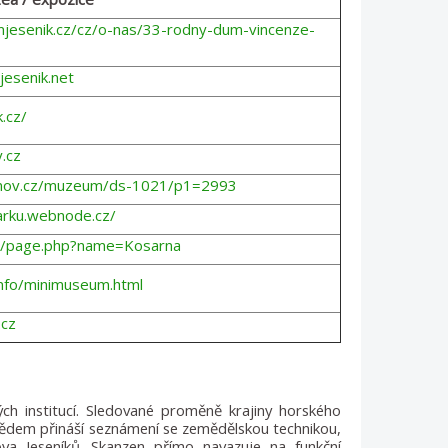
jesenik.cz/cz/o-nas/33-rodny-dum-vincenze-
esenik.net
.cz/
.cz
anov.cz/muzeum/ds-1021/p1=2993
arku.webnode.cz/
z/page.php?name=Kosarna
info/minimuseum.html
.cz
h institucí. Sledované proměně krajiny horského
adědem přináší seznámení se zemědělskou technikou,
a Jeseníků. Skanzen přímo navazuje na funkční