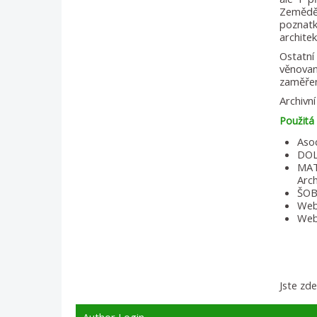
Zeměděl
poznatk
archite
Ostatní
věnovan
zaměřen
Archivn
Použitá 
Asoc
DOLÁ
MATE
Arch
ŠOB
Web
Web
Jste zd