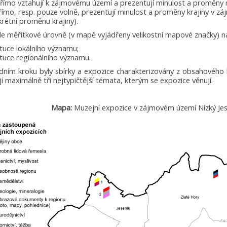
přímo vztahují k zájmovému území a prezentují minulost a proměny 
římo, resp. pouze volně, prezentují minulost a proměny krajiny v 
rétní proměnu krajiny).
e měřítkové úrovně (v mapě vyjádřeny velikostní mapové značky) na
ituce lokálního významu;
ituce regionálního významu.
dním kroku byly sbírky a expozice charakterizovány z obsahového
jí maximálně tři nejtypičtější témata, kterým se expozice věnují.
Mapa:
Muzejní expozice v zájmovém území Nízký Jese