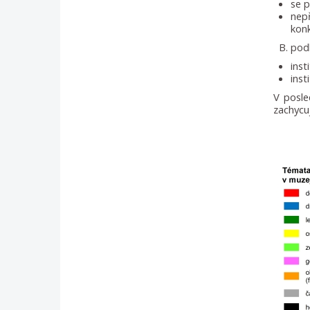
se 
nep
konk
podl
inst
inst
V posle
zachycu