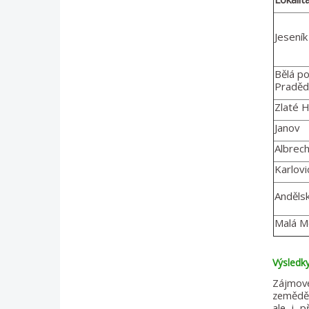
Jeseník
Bělá p
Pradě
Zlaté 
Janov
Albrech
Karlovi
Anděls
Malá M
Výsledk
Zájmové
zeměděl
ale i 