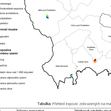
Tabulka:
Přehled expozic zobrazených na m
a
Název expozice
Webové stránky muz