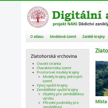
O atlasu
Modelová území
Zaniklé krajiny
Zlat
Zlatohorská vrchovina
Úvodní stránka
Charakteristika území
Prostorové modely krajiny
Modely krajiny jádrových
území
Vývoj využití krajiny
Zemědělské využití krajiny
Objekty pro zemědělskou
výrobu
Místa
Přírodní podmínky pro
zemědělství