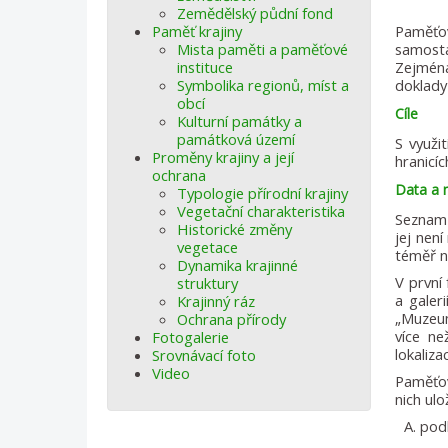
Zemědělský půdní fond
Paměť krajiny
Paměťov
Mista paměti a paměťové
samosta
instituce
Zejména
Symbolika regionů, míst a
doklady
obcí
Cíle
Kulturní památky a
památková území
S využi
Proměny krajiny a její
hranicí
ochrana
Data a
Typologie přírodní krajiny
Vegetační charakteristika
Seznam 
Historické změny
jej nen
vegetace
téměř ne
Dynamika krajinné
V první
struktury
a galer
Krajinný ráz
„Muzeum
Ochrana přírody
více ne
Fotogalerie
lokaliza
Srovnávací foto
Video
Paměťov
nich ul
pod