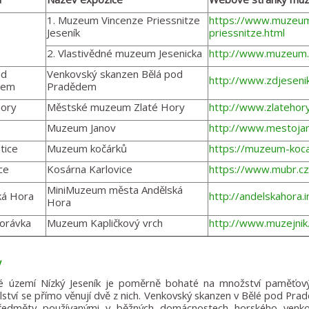
1. Muzeum Vincenze Priessnitze
https://www.muzeum
Jeseník
priessnitze.html
2. Vlastivědné muzeum Jesenicka
http://www.muzeum.j
od
Venkovský skanzen Bělá pod
http://www.zdjesenik
dem
Pradědem
Hory
Městské muzeum Zlaté Hory
http://www.zlatehory
Muzeum Janov
http://www.mestoj
tice
Muzeum kočárků
https://muzeum-koc
ce
Kosárna Karlovice
https://www.mubr.c
MiniMuzeum města Andělská
ká Hora
http://andelskahora.
Hora
orávka
Muzeum Kapličkový vrch
http://www.muzejnik
y
 území Nízký Jeseník je poměrně bohaté na množství paměťovýc
ství se přímo věnují dvě z nich. Venkovský skanzen v Bělé pod Pr
předměty používanými v běžných domácnostech horského venkov