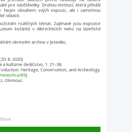
í pro návštěvníky. Druhou institucí, která přináší
ice. Nejen obsahem svých expozic, ale i samotnou
ké oblasti.
ožstvím rozličných témat. Zajímavé jsou expozice
uzeum kočárků v Albrechticích nebo na lázeňství
átním okresním archivu v Jeseníku.
(20. 8. 2020)
 a kultúrne dedičstvo, 1: 21–38.
roduction. Heritage, Conservation, and Archeology.
g/news/hca/89
].
ci, Olomouc.
tituce