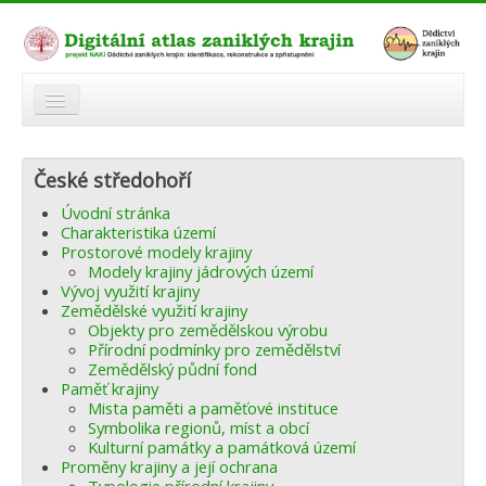
O atlasu
České středohoří
Modelová území
Úvodní stránka
Zaniklé krajiny
Charakteristika území
Prostorové modely krajiny
Odkazy
Modely krajiny jádrových území
Vývoj využití krajiny
Zemědělské využití krajiny
Fórum
Objekty pro zemědělskou výrobu
Přírodní podmínky pro zemědělství
Autoři
Zemědělský půdní fond
Paměť krajiny
Mista paměti a paměťové instituce
Symbolika regionů, míst a obcí
Kulturní památky a památková území
Proměny krajiny a její ochrana