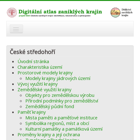
O atlasu
České středohoří
Modelová území
Úvodní stránka
Zaniklé krajiny
Charakteristika území
Prostorové modely krajiny
Odkazy
Modely krajiny jádrových území
Vývoj využití krajiny
Zemědělské využití krajiny
Fórum
Objekty pro zemědělskou výrobu
Přírodní podmínky pro zemědělství
Autoři
Zemědělský půdní fond
Paměť krajiny
Mista paměti a paměťové instituce
Symbolika regionů, míst a obcí
Kulturní památky a památková území
Proměny krajiny a její ochrana