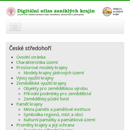
O atlasu
České středohoří
Modelová území
Úvodní stránka
Zaniklé krajiny
Charakteristika území
Prostorové modely krajiny
Odkazy
Modely krajiny jádrových území
Vývoj využití krajiny
Zemědělské využití krajiny
Fórum
Objekty pro zemědělskou výrobu
Přírodní podmínky pro zemědělství
Autoři
Zemědělský půdní fond
Paměť krajiny
Mista paměti a paměťové instituce
Symbolika regionů, míst a obcí
Kulturní památky a památková území
Proměny krajiny a její ochrana