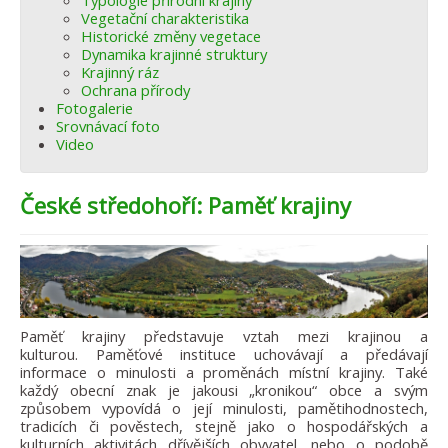
Typologie přírodní krajiny
Vegetační charakteristika
Historické změny vegetace
Dynamika krajinné struktury
Krajinný ráz
Ochrana přírody
Fotogalerie
Srovnávací foto
Video
České středohoří: Paměť krajiny
Paměť krajiny představuje vztah mezi krajinou a
kulturou. Paměťové instituce uchovávají a předávají
informace o minulosti a proměnách místní krajiny. Také
každý obecní znak je jakousi „kronikou“ obce a svým
způsobem vypovídá o její minulosti, pamětihodnostech,
tradicích či pověstech, stejně jako o hospodářských a
kulturních aktivitách dřívějších obyvatel, nebo o podobě