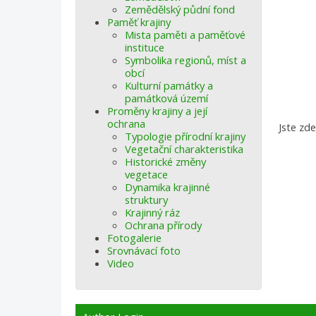
Zemědělský půdní fond
Paměť krajiny
Mista paměti a paměťové
instituce
Symbolika regionů, míst a
obcí
Kulturní památky a
památková území
Proměny krajiny a její
ochrana
Jste zd
Typologie přírodní krajiny
Vegetační charakteristika
Historické změny
vegetace
Dynamika krajinné
struktury
Krajinný ráz
Ochrana přírody
Fotogalerie
Srovnávací foto
Video