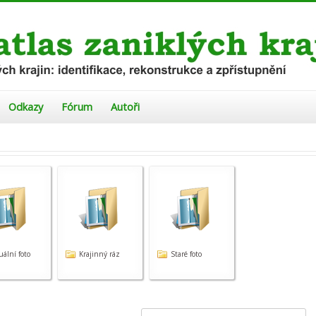
Odkazy
Fórum
Autoři
uální foto
Krajinný ráz
Staré foto