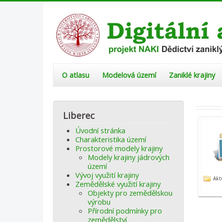
O atlasu
Modelová území
Zaniklé krajiny
Liberec
Úvodní stránka
Charakteristika území
Prostorové modely krajiny
Modely krajiny jádrových
území
Vývoj využití krajiny
Akt
Zemědělské využití krajiny
Objekty pro zemědělskou
výrobu
Přírodní podmínky pro
zemědělství