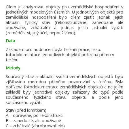
Cílem je analyzovat objekty pro zemědělské hospodaření v
jednotlivých modelových územích. U jednotlivých objektů pro
zemědělské hospodaření bylo cílem zjistit jednak jejich
aktuální fyzický stav (rekonstruované, zanedbané ale
používané, zchátralé) a jednak jejich aktuální využití
(zemědělství, jiný účel, nepoužíváno).
Data
Základem pro hodnocení byla terénní práce, resp.
fotodokumentace jednotlivých objektů pořízená přímo v
terénu.
Metody
Současný stav a aktuální využití zemědělských objektů bylo
zjišťováno metodou přímého pozorování v terénu. Byla
pořízena fotodokumentace zemědělských objektů a na jejím
základě byly jednotlivé objekty zařazeny do typů podle
současného fyzického stavu objektu a podle jeho
současného využití.
Stav
(před lomítkem)
A – opravené, po rekonstrukci
B – zanedbalé, ale používané
C – zchátralé (abrobrownfield)