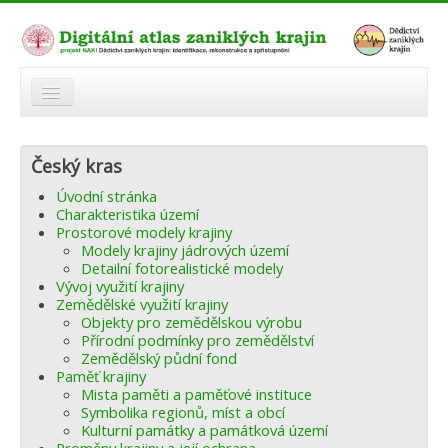
O atlasu
Český kras
Modelová území
Úvodní stránka
Zaniklé krajiny
Charakteristika území
Prostorové modely krajiny
Odkazy
Modely krajiny jádrových území
Detailní fotorealistické modely
Vývoj využití krajiny
Fórum
Zemědělské využití krajiny
Objekty pro zemědělskou výrobu
Autoři
Přírodní podmínky pro zemědělství
Zemědělský půdní fond
Paměť krajiny
Mista paměti a paměťové instituce
Symbolika regionů, míst a obcí
Kulturní památky a památková území