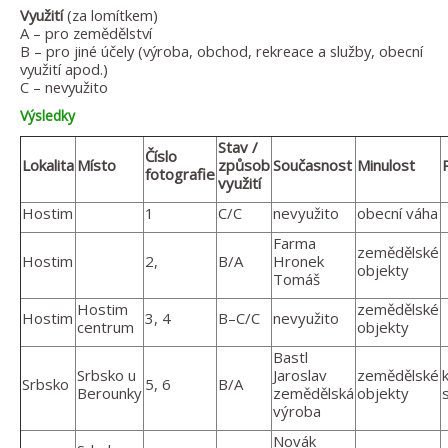
Využití
(za lomítkem)
A – pro zemědělství
B – pro jiné účely (výroba, obchod, rekreace a služby, obecní
využití apod.)
C – nevyužito
Výsledky
Stav /
Číslo
Lokalita
Místo
způsob
Současnost
Minulost
fotografie
využití
Hostim
1
C/C
nevyužito
obecní váha
Farma
zemědělské
Hostim
2,
B/A
Hronek
objekty
Tomáš
Hostim
zemědělské
Hostim
3, 4
B–C/C
nevyužito
centrum
objekty
Bastl
Srbsko u
Jaroslav
zemědělské
Srbsko
5, 6
B/A
Berounky
zemědělská
objekty
výroba
Novák