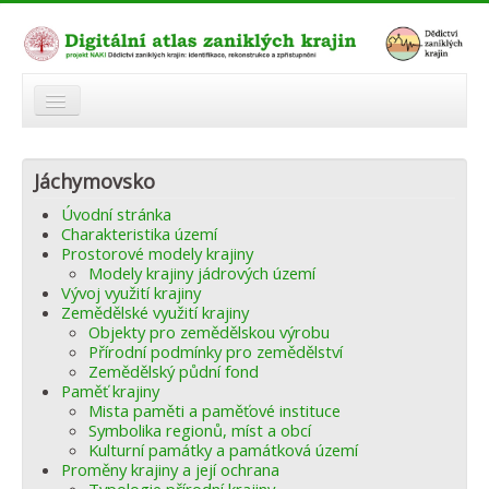
O atlasu
Jáchymovsko
Modelová území
Úvodní stránka
Zaniklé krajiny
Charakteristika území
Prostorové modely krajiny
Odkazy
Modely krajiny jádrových území
Vývoj využití krajiny
Zemědělské využití krajiny
Fórum
Objekty pro zemědělskou výrobu
Přírodní podmínky pro zemědělství
Autoři
Zemědělský půdní fond
Paměť krajiny
Mista paměti a paměťové instituce
Symbolika regionů, míst a obcí
Kulturní památky a památková území
Proměny krajiny a její ochrana