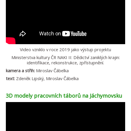
Video vzniklo v roce 2019 jako výstup projektu
Ministerstva kultury ČR NAKI II: Dědictví zaniklých krajin:
identifikace, rekonstrukce, zpřístupnění.
kamera a střih:
Miroslav Čábelka
text:
Zdeněk Lipský, Miroslav Čábelka
3D modely pracovních táborů na Jáchymovsku