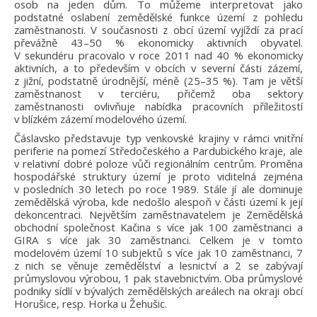
osob na jeden dům. To můžeme interpretovat jako
podstatné oslabení zemědělské funkce území z pohledu
zaměstnanosti. V současnosti z obcí území vyjíždí za prací
převážně 43–50 % ekonomicky aktivních obyvatel.
V sekundéru pracovalo v roce 2011 nad 40 % ekonomicky
aktivních, a to především v obcích v severní části zázemí,
z jižní, podstatně úrodnější, méně (25–35 %). Tam je větší
zaměstnanost v terciéru, přičemž oba sektory
zaměstnanosti ovlivňuje nabídka pracovních příležitostí
v blízkém zázemí modelového území.
Čáslavsko představuje typ venkovské krajiny v rámci vnitřní
periferie na pomezí Středočeského a Pardubického kraje, ale
v relativní dobré poloze vůči regionálním centrům. Proměna
hospodářské struktury území je proto viditelná zejména
v posledních 30 letech po roce 1989. Stále jí ale dominuje
zemědělská výroba, kde nedošlo alespoň v části území k její
dekoncentraci. Největším zaměstnavatelem je Zemědělská
obchodní společnost Kačina s více jak 100 zaměstnanci a
GIRA s více jak 30 zaměstnanci. Celkem je v tomto
modelovém území 10 subjektů s více jak 10 zaměstnanci, 7
z nich se věnuje zemědělství a lesnictví a 2 se zabývají
průmyslovou výrobou, 1 pak stavebnictvím. Oba průmyslové
podniky sídlí v bývalých zemědělských areálech na okraji obcí
Horušice, resp. Horka u Žehušic.