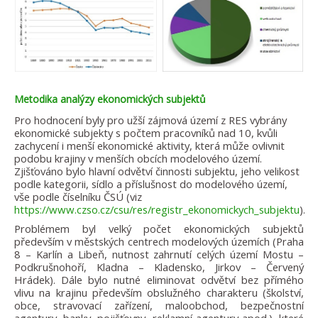
Metodika analýzy ekonomických subjektů
Pro hodnocení byly pro užší zájmová území z RES vybrány
ekonomické subjekty s počtem pracovníků nad 10, kvůli
zachycení i menší ekonomické aktivity, která může ovlivnit
podobu krajiny v menších obcích modelového území.
Zjišťováno bylo hlavní odvětví činnosti subjektu, jeho velikost
podle kategorii, sídlo a příslušnost do modelového území,
vše podle číselníku ČSÚ (viz
https://www.czso.cz/csu/res/registr_ekonomickych_subjektu
).
Problémem byl velký počet ekonomických subjektů
především v městských centrech modelových územích (Praha
8 – Karlín a Libeň, nutnost zahrnutí celých území Mostu –
Podkrušnohoří, Kladna – Kladensko, Jirkov – Červený
Hrádek). Dále bylo nutné eliminovat odvětví bez přímého
vlivu na krajinu především obslužného charakteru (školství,
obce, stravovací zařízení, maloobchod, bezpečnostní