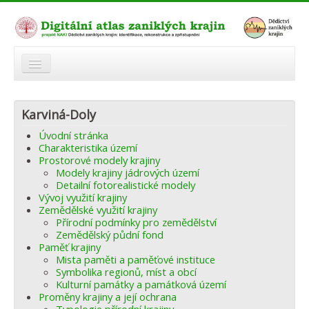
O atlasu
Karviná-Doly
Modelová území
Úvodní stránka
Zaniklé krajiny
Charakteristika území
Prostorové modely krajiny
Odkazy
Modely krajiny jádrových území
Detailní fotorealistické modely
Vývoj využití krajiny
Fórum
Zemědělské využití krajiny
Přírodní podmínky pro zemědělství
Autoři
Zemědělský půdní fond
Paměť krajiny
Mista paměti a paměťové instituce
Symbolika regionů, míst a obcí
Kulturní památky a památková území
Proměny krajiny a její ochrana