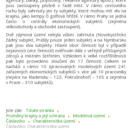
agentury, banky, pojišťovny, reklamní agentury apod.), které
jsou zastoupeny plošně v řadě míst. V rámci cestovního
ruchu byly zahrnuty jen ty subjekty, které mohou mít vliv na
krajinu, jako kempy či golfová hřiště. V rámci Prahy se jedná
často o centrály ekonomických subjektů (zejména
velkoobchody a obchodní zastoupení).
Dvě zájmová území nebyla vůbec zahrnuta (Novobystřicko
žádný subjekt, Prášily pouze jeden subjekt) a na Nymbursku
pak jsou dva subjekty. Hlavní obor činnosti byl v případě
nejasnosti (více činností) ověřován dále z veřejně přístupných
zdrojů a místním šetřením. Vzhledem k velké roztříštěnosti
pak bylo provedeno sloučení do 17 činností. Celkem se
nachází v rámci 10 zpracovaných modelových území 241
zařazených ekonomických subjektů s více jak 10 pracovníky
(nejvíce na Kladensku – 123, Pokrušnohoří – 105 a zejména
v Praze – 310 subjektů).
Jste zde:
Titulní stránka
Proměny krajiny a její ochrana
Modelová území
Čáslavsko
Charakteristika území
Čáslavsko: Charakteristika území