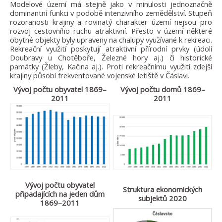
Modelové území má stejně jako v minulosti jednoznačně
dominantní funkci v podobě intenzivního zemědělství. Stupeň
rozoranosti krajiny a rovinatý charakter území nejsou pro
rozvoj cestovního ruchu atraktivní. Přesto v území některé
obytné objekty byly upraveny na chalupy využívané k rekreaci.
Rekreační využití poskytují atraktivní přírodní prvky (údolí
Doubravy u Chotěboře, Železné hory aj.) či historické
památky (Žleby, Kačina aj.). Proti rekreačnímu využití zdejší
krajiny působí frekventované vojenské letiště v Čáslavi.
Vývoj počtu obyvatel 1869–
Vývoj počtu domů 1869–
2011
2011
Vývoj počtu obyvatel
Struktura ekonomických
připadajících na jeden dům
subjektů 2020
1869–2011