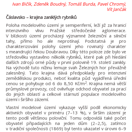
Ivan Bičík, Zdeněk Boudný, Tomáš Burda, Pavel Chromý,
Vít Jančák
Čáslavsko – krajina zaniklých rybníků
Poloha modelového území je semiperiferní, leží již za hranicí
intenzivního vlivu Pražské středočeské aglomerace.
V blízkosti území procházejí významné železniční a silniční
tahy, přímo ho ale neprotínají. Podstatná je pro
charakterizování polohy území jeho rovinatý charakter
s meandrující řekou Doubravou. Díky této poloze zde bylo ve
středověku vystavěno několik rybníků, které pak při hledání
dalších zdrojů orné půdy v první polovině 19. století zanikly.
Na východě tuto nížinu lemuje svah Železných hor převážně
zalesněný. Tato krajina dává předpoklady pro intenzivní
zemědělskou produkci, neboť kvalita půd vyjádřená úřední
2
cenou se pohybuje od 6 do 8,50 Kč/m
. Krajina nemá větší
průmyslové provozy, což ovlivňuje odchod obyvatel za prací
do jiných oblastí a celkové stárnutí populace modelového
území i širšího zázemí.
Vlastní modelové území vykazuje vyšší podíl ekonomicky
aktivních obyvatel v priméru (7–13 %), v širším zázemí je
tento podíl většinou poloviční. Tomu odpovídá také počet
obyvatel připadajících na jeden dům (2–2,5), zatímco
v tradiční společnosti (1869) byl tento ukazatel v úrovni 6–9