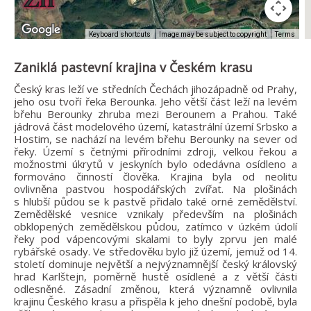
Image may be subject to copyright
Terms
Keyboard shortcuts
Zaniklá pastevní krajina v Českém krasu
Český kras leží ve středních Čechách jihozápadně od Prahy,
jeho osu tvoří řeka Berounka. Jeho větší část leží na levém
břehu Berounky zhruba mezi Berounem a Prahou. Také
jádrová část modelového území, katastrální území Srbsko a
Hostim, se nachází na levém břehu Berounky na sever od
řeky. Území s četnými přírodními zdroji, velkou řekou a
možnostmi úkrytů v jeskyních bylo odedávna osídleno a
formováno činností člověka. Krajina byla od neolitu
ovlivněna pastvou hospodářských zvířat. Na plošinách
s hlubší půdou se k pastvě přidalo také orné zemědělství.
Zemědělské vesnice vznikaly především na plošinách
obklopených zemědělskou půdou, zatímco v úzkém údolí
řeky pod vápencovými skalami to byly zprvu jen malé
rybářské osady. Ve středověku bylo již území, jemuž od 14.
století dominuje největší a nejvýznamnější český královský
hrad Karlštejn, poměrně hustě osídlené a z větší části
odlesněné. Zásadní změnou, která významně ovlivnila
krajinu Českého krasu a přispěla k jeho dnešní podobě, byla