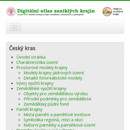
O atlasu
Český kras
Modelová území
Úvodní stránka
Zaniklé krajiny
Charakteristika území
Prostorové modely krajiny
Odkazy
Modely krajiny jádrových území
Detailní fotorealistické modely
Vývoj využití krajiny
Fórum
Zemědělské využití krajiny
Objekty pro zemědělskou výrobu
Autoři
Přírodní podmínky pro zemědělství
Zemědělský půdní fond
Paměť krajiny
Mista paměti a paměťové instituce
Symbolika regionů, míst a obcí
Kulturní památky a památková území