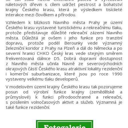
náletových dřevin s cílem udržet pestrost a bohatství
krajiny Českého krasu, která je výsledkem tisícileté
interakce mezi člověkem a přírodou.
Vzhledem k blízkosti hlavního města Prahy je území
Českého krasu vystavené turistickému a rekreačnímu tlaku,
protože představuje důležité rekreační zázemí hlavního
města. Důležitá je ovšem i jeho funkce pro tranzitní
dopravu, protože podél Berounky vede významný
železniční koridor z Prahy na Plzeň a dál do Německa a po
severní hranici CHKO Český kras vede stejným směrem
frekventovaná dálnice D5. Dobrá dopravní dostupnost
z hlavního města učinila hlavně ze severovýchodních
okrajových částí Českého krasu atraktivní lokality rezidenční
i komerční suburbanizace, které jsou po roce 1990
vystaveny velkému tlaku developerů.
V modelovém území krajiny Českého krasu tak pozorujeme
posun od výrobní funkce krajiny (zemědělské a
průmyslové) k funkci přírodoochranné a rekreační,
s posílením volnočasových aktivit a služeb. Významná je
také funkce rezidenční.