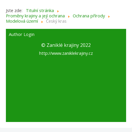
Jste zde:
Titulní stránka
Proměny krajiny a její ochrana
Ochrana přírody
Modelová území
Český kras
Author Login
© Zaniklé krajiny 2022
http://www.zaniklekrajiny.cz