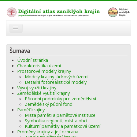
O atlasu
Šumava
Modelová území
Úvodní stránka
Zaniklé krajiny
Charakteristika území
Prostorové modely krajiny
Odkazy
Modely krajiny jádrových území
Detailní fotorealistické modely
Vývoj využití krajiny
Fórum
Zemědělské využití krajiny
Přírodní podmínky pro zemědělství
Autoři
Zemědělský půdní fond
Paměť krajiny
Mista paměti a paměťové instituce
Symbolika regionů, míst a obcí
Kulturní památky a památková území
Proměny krajiny a její ochrana