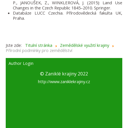
P., JANOUŠEK, Z., WINKLEROVÁ, J. (2015): Land Use
Changes in the Czech Republic 1845–2010. Springer.
Databáze LUCC Czechia. Přírodovědecká fakulta UK,
Praha.
Jste zde:
Titulní stránka
Zemědělské využití krajiny
Přírodní podmínky pro zemědělství
Author Login
© Zaniklé krajiny 2022
http://www.zaniklekrajiny.cz