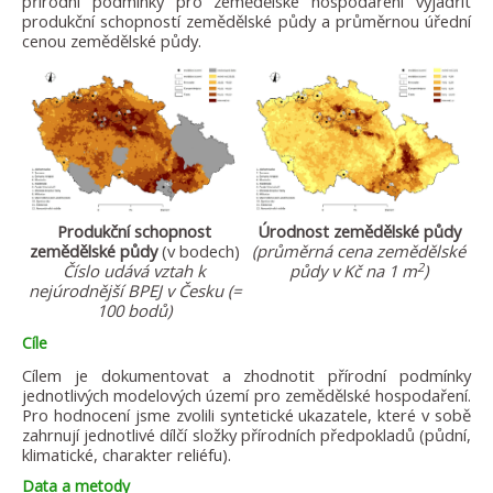
přírodní podmínky pro zemědělské hospodaření vyjádřit
produkční schopností zemědělské půdy a průměrnou úřední
cenou zemědělské půdy.
Produkční schopnost
Úrodnost zemědělské půdy
zemědělské půdy
(v bodech)
(průměrná cena zemědělské
2
Číslo udává vztah k
půdy v Kč na 1 m
)
nejúrodnější BPEJ v Česku (=
100 bodů)
Cíle
Cílem je dokumentovat a zhodnotit přírodní podmínky
jednotlivých modelových území pro zemědělské hospodaření.
Pro hodnocení jsme zvolili syntetické ukazatele, které v sobě
zahrnují jednotlivé dílčí složky přírodních předpokladů (půdní,
klimatické, charakter reliéfu).
Data a metody