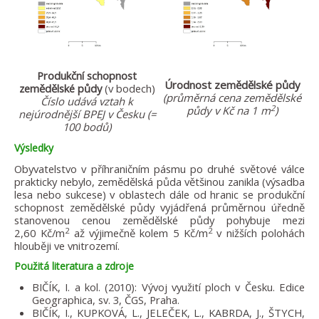
Produkční schopnost
Úrodnost zemědělské půdy
zemědělské půdy
(v bodech)
(průměrná cena zemědělské
Číslo udává vztah k
2
půdy v Kč na 1 m
)
nejúrodnější BPEJ v Česku (=
100 bodů)
Výsledky
Obyvatelstvo v příhraničním pásmu po druhé světové válce
prakticky nebylo, zemědělská půda většinou zanikla (výsadba
lesa nebo sukcese) v oblastech dále od hranic se produkční
schopnost zemědělské půdy vyjádřená průměrnou úředně
stanovenou cenou zemědělské půdy pohybuje mezi
2
2
2,60 Kč/m
až výjimečně kolem 5 Kč/m
v nižších polohách
hlouběji ve vnitrozemí.
Použitá literatura a zdroje
BIČÍK, I. a kol. (2010): Vývoj využití ploch v Česku. Edice
Geographica, sv. 3, ČGS, Praha.
BIČÍK, I., KUPKOVÁ, L., JELEČEK, L., KABRDA, J., ŠTYCH,