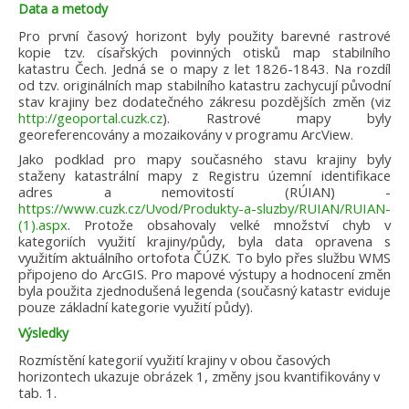
Data a metody
Pro první časový horizont byly použity barevné rastrové
kopie tzv. císařských povinných otisků map stabilního
katastru Čech. Jedná se o mapy z let 1826-1843. Na rozdíl
od tzv. originálních map stabilního katastru zachycují původní
stav krajiny bez dodatečného zákresu pozdějších změn (viz
http://geoportal.cuzk.cz
). Rastrové mapy byly
georeferencovány a mozaikovány v programu ArcView.
Jako podklad pro mapy současného stavu krajiny byly
staženy katastrální mapy z Registru územní identifikace
adres a nemovitostí (RÚIAN) -
https://www.cuzk.cz/Uvod/Produkty-a-sluzby/RUIAN/RUIAN-
(1).aspx
. Protože obsahovaly velké množství chyb v
kategoriích využití krajiny/půdy, byla data opravena s
využitím aktuálního ortofota ČÚZK. To bylo přes službu WMS
připojeno do ArcGIS. Pro mapové výstupy a hodnocení změn
byla použita zjednodušená legenda (současný katastr eviduje
pouze základní kategorie využití půdy).
Výsledky
Rozmístění kategorií využití krajiny v obou časových
horizontech ukazuje obrázek 1, změny jsou kvantifikovány v
tab. 1.