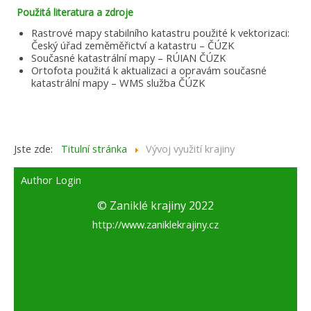
Použitá literatura a zdroje
Rastrové mapy stabilního katastru použité k vektorizaci:
Český úřad zeměměřictví a katastru – ČÚZK
Současné katastrální mapy – RÚIAN ČÚZK
Ortofota použitá k aktualizaci a opravám současné
katastrální mapy – WMS služba ČÚZK
Jste zde:
Titulní stránka
Vývoj využití krajiny
Author Login
© Zaniklé krajiny 2022
http://www.zaniklekrajiny.cz