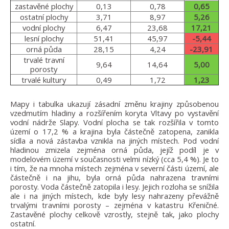
zastavěné plochy
0,13
0,78
0,65
ostatní plochy
3,71
8,97
5,26
vodní plochy
6,47
23,68
17,21
lesní plochy
51,41
45,97
-5,44
orná půda
28,15
4,24
-23,91
trvalé travní
9,64
14,64
5,00
porosty
trvalé kultury
0,49
1,72
1,23
Mapy i tabulka ukazují zásadní změnu krajiny způsobenou
vzedmutím hladiny a rozšířením koryta Vltavy po vystavění
vodní nádrže Slapy. Vodní plocha se tak rozšířila v tomto
území o 17,2 % a krajina byla částečně zatopena, zanikla
sídla a nová zástavba vznikla na jiných místech. Pod vodní
hladinou zmizela zejména orná půda, jejíž podíl je v
modelovém území v současnosti velmi nízký (cca 5,4 %). Je to
i tím, že na mnoha místech zejména v severní části území, ale
částečně i na jihu, byla orná půda nahrazena travními
porosty. Voda částečně zatopila i lesy. Jejich rozloha se snížila
ale i na jiných místech, kde byly lesy nahrazeny převážně
trvalými travními porosty – zejména v katastru Křeničné.
Zastavěné plochy celkově vzrostly, stejně tak, jako plochy
ostatní.