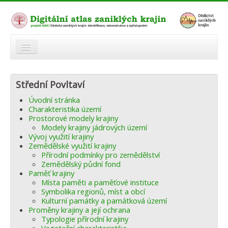
O atlasu
Střední Povltaví
Modelová území
Úvodní stránka
Zaniklé krajiny
Charakteristika území
Prostorové modely krajiny
Odkazy
Modely krajiny jádrových území
Vývoj využití krajiny
Zemědělské využití krajiny
Fórum
Přírodní podmínky pro zemědělství
Zemědělský půdní fond
Autoři
Paměť krajiny
Místa paměti a paměťové instituce
Symbolika regionů, míst a obcí
Kulturní památky a památková území
Proměny krajiny a její ochrana
Typologie přírodní krajiny