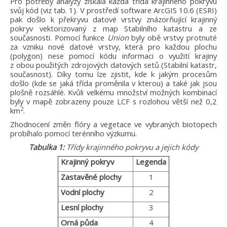
Pro potřeby analýzy získala každá třída krajinného pokryvu
svůj kód (viz tab. 1). V prostředí software ArcGIS 10.6 (ESRI)
pak došlo k překryvu datové vrstvy znázorňující krajinný
pokryv vektorizovaný z map Stabilního katastru a ze
současnosti. Pomocí funkce
Union
byly obě vrstvy protnuté
za vzniku nové datové vrstvy, která pro každou plochu
(polygon) nese pomocí kódu informaci o využití krajiny
z obou použitých zdrojových datových setů (Stabilní katastr,
současnost). Díky tomu lze zjistit, kde k jakým procesům
došlo (kde se jaká třída proměnila v kterou) a také jak jsou
plošně rozsáhlé. Kvůli velkému množství možných kombinací
byly v mapě zobrazeny pouze LCF s rozlohou větší než 0,2
2
km
.
Zhodnocení změn flóry a vegetace ve vybraných biotopech
probíhalo pomocí terénního výzkumu.
Tabulka 1:
Třídy krajinného pokryvu a jejich kódy
Krajinný pokryv
Legenda
Zastavěné plochy
1
Vodní plochy
2
Lesní plochy
3
Orná půda
4