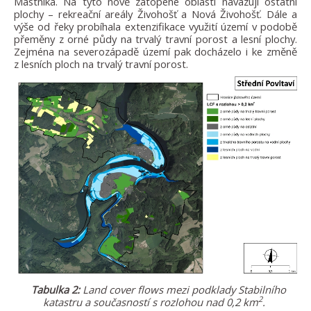
Mastníka. Na tyto nově zatopené oblasti navazují ostatní
plochy – rekreační areály Živohošť a Nová Živohošť. Dále a
výše od řeky probíhala extenzifikace využití území v podobě
přeměny z orné půdy na trvalý travní porost a lesní plochy.
Zejména na severozápadě území pak docházelo i ke změně
z lesních ploch na trvalý travní porost.
Tabulka 2:
Land cover flows mezi podklady Stabilního
2
katastru a současností
s rozlohou nad 0,2 km
.