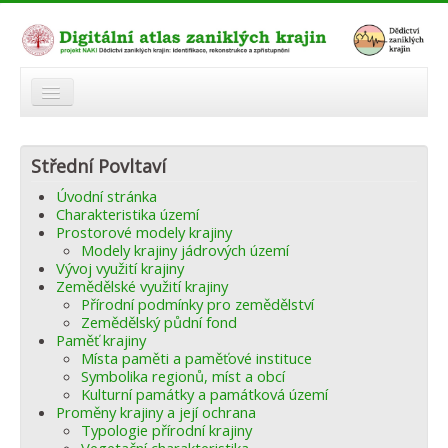
O atlasu
Střední Povltaví
Modelová území
Úvodní stránka
Zaniklé krajiny
Charakteristika území
Prostorové modely krajiny
Odkazy
Modely krajiny jádrových území
Vývoj využití krajiny
Zemědělské využití krajiny
Fórum
Přírodní podmínky pro zemědělství
Zemědělský půdní fond
Autoři
Paměť krajiny
Místa paměti a paměťové instituce
Symbolika regionů, míst a obcí
Kulturní památky a památková území
Proměny krajiny a její ochrana
Typologie přírodní krajiny