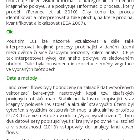
umožňuje nejen získat informaci o kategoriálních změnách
krajinného pokryvu, ale poskytuje i informaci o procesu, který
proběhl (Feranec et al. 2010). Díky tomu lze proces
identifikovat a interpretovat a také plochu, na které probíhá,
kvantifikovat a lokalizovat (EEA 2007).
Cíle
Použitím LCF lze názorně vizualizovat a dále také
interpretovat krajinné procesy probíhající v daném území
mezi dvěma či více časovými horizonty. Cílem analýz LCF je
tak interpretovat vývoj krajinného pokryvu ve sledovaném
období. Dále byla provedena interpretace změny vegetace
ve vybraných biotopech.
Data a metody
Land cover flows byly hodnoceny na základě dat vytvořených
vektorizací barevných rastrových kopií tzv. císařských
povinných otisků map Stabilního katastru popisující stav
krajiny v polovině 19. století a aktuální stav využití území byl
vytvořen s využitím katastrálních map a aktuálního ortofota
ČÚZK (blíže viz metodika v oddílu „Vývoj využití území“). Tyto
dva datové sety popisující využití krajiny v polovině 19. století
a v současnosti (2018) vstupovaly do analýzy land cover
flows.