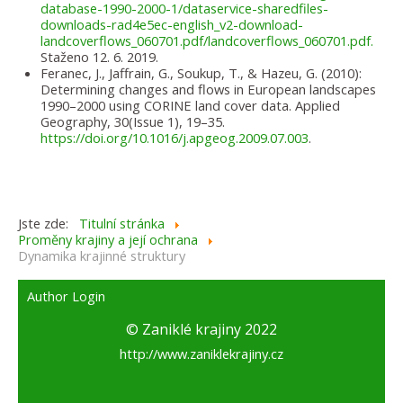
database-1990-2000-1/dataservice-sharedfiles-
downloads-rad4e5ec-english_v2-download-
landcoverflows_060701.pdf/landcoverflows_060701.pdf.
Staženo 12. 6. 2019.
Feranec, J., Jaffrain, G., Soukup, T., & Hazeu, G. (2010):
Determining changes and flows in European landscapes
1990–2000 using CORINE land cover data. Applied
Geography, 30(Issue 1), 19–35.
https://doi.org/10.1016/j.apgeog.2009.07.003
.
Jste zde:
Titulní stránka
Proměny krajiny a její ochrana
Dynamika krajinné struktury
Author Login
© Zaniklé krajiny 2022
http://www.zaniklekrajiny.cz