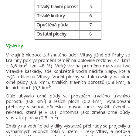
Trvalý travní porost
5
Trvalé kultury
6
Opuštěná půda
7
Ostatní plochy
8
Výsledky
V krajině hluboce zaříznutého údolí Vltavy jižně od Prahy se
2
krajinný pokryv proměnil téměř na polovině rozlohy (4,1 km
2
z 8,6 km
, tzn. 48 %). Velký vliv na proměnu má vznik tzv.
Vltavské kaskády, zde konkrétně vodní nádrže Slapy, která
zvýšila hladinu Vltavy. Vodní plochy se tak rozšířily na úkor
2
2
orné půdy (0,6 km
), trvalých travních porostů (0,8 km
) a
2
lesních ploch (0,3 km
).
Dále ubývalo orné půdy ve prospěch trvalého travního
2
2
porostu (0,8 km
) a lesích ploch (0,2 km
). Vybudování
přehrady s sebou přineslo i novou funkci využití území –
rekreaci, která je v LCF přítomna jako změna orné půdy
2
v ostatní plochy (0,5 km
).
Změny na vodní plochy díky výstavbě přehrady se projevily u
významných vodních toků v území – řeky Vltavy a potoka