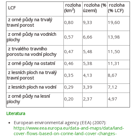
rozloha
rozloha (%
rozloha
LCF
2
(km
)
území)
(% LCF)
z orné půdy na trvalý
0,80
9,33
19,60
travní porost
z orné půdy na vodních
0,57
6,66
13,98
plochy
z trvalého travního
0,47
5,48
11,50
porostu na vodní plochy
z orné půdy na ostatní
0,46
5,38
11,31
z lesních ploch na trvalý
0,35
4,13
8,67
travní porost
z lesních ploch na vodní
0,29
3,39
7,12
z orné půdy na lesní
0,20
2,37
4,97
plochy
Literatura
European environmental agency (EEA) (2007):
https://www.eea.europa.eu/data-and-maps/data/land-
cover-flows-based-on-corine-land-cover-changes-