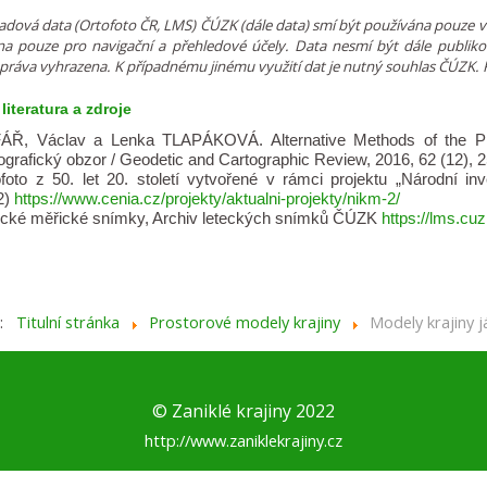
adová data (Ortofoto ČR, LMS) ČÚZK (dále data) smí být používána pouze v
na pouze pro navigační a přehledové účely. Data nesmí být dále publik
práva vyhrazena. K případnému jinému využití dat je nutný souhlas ČÚZK.
literatura a zdroje
ÁŘ, Václav a Lenka TLAPÁKOVÁ. Alternative Methods of the Proc
ografický obzor / Geodetic and Cartographic Review, 2016, 62 (12),
ofoto z 50. let 20. století vytvořené v rámci projektu „Národní 
2)
https://www.cenia.cz/projekty/aktualni-projekty/nikm-2/
ecké měřické snímky, Archiv leteckých snímků ČÚZK
https://lms.cu
e:
Titulní stránka
Prostorové modely krajiny
Modely krajiny 
© Zaniklé krajiny 2022
http://www.zaniklekrajiny.cz