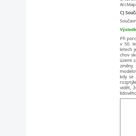
ArcMap
C) Souč
Současn
Výsled
Při por
v 50. l
letech 
chov sk
území za
změny 
modelov
kdy se 
rozptýl
vidět, 
lidového