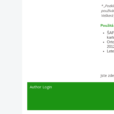
* „Podkl
používá
Veškerá 
Použitá 
ŠAF
kart
Ort
201
Let
Jste zd
Author Login