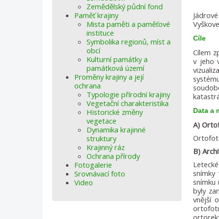
Zemědělský půdní fond
Paměť krajiny
Jádrové
Mista paměti a paměťové
Vyškove
instituce
Cíle
Symbolika regionů, míst a
obcí
Cílem z
Kulturní památky a
v jeho 
památková území
vizuali
Proměny krajiny a její
systému
ochrana
soudob
Typologie přírodní krajiny
katastrá
Vegetační charakteristika
Data a
Historické změny
vegetace
A) Ortof
Dynamika krajinné
Ortofot
struktury
Krajinný ráz
B) Arch
Ochrana přírody
Letecké
Fotogalerie
snímky 
Srovnávací foto
snímku 
Video
byly za
vnější 
ortofo
ortore