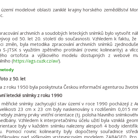
 území modelové oblasti zaniklé krajiny horského zemědělství Mo
c.
pracování archivních a soudobých leteckých snímků bylo vytvořit 
vývoji od 50. let 20. století do současnosti. Vzhledem k faktu, že
zaci změn, byla metodika zpracování archivních snímků zjednoduš
 S-JTSK s využitím zpětného protínání (rovnic kolinearity) a vlí
ého ortofota a výškového modelu dostupných z webové ma
lního (
https://ags.cuzk.cz/av/
).
 metody
oto z 50. let
a z roku 1950 byla poskytnuta Českou informační agenturou životní
ivní letecké snímky z roku 1990
 měřické snímky zachycující stav území v roce 1990 pocházejí z A
velikosti 23 cm x 23 cm byly naskenovány s rozlišením 0,015 
nebyly známy prvky vnitřní orientace (tj. poloha hlavního snímkovéh
nedbány. Vzhledem k interpretačnímu účelu užití byla vzniklá geome
orientace byly v každém snímku nalezeny alespoň 4 body identifi
tu. Pomocí rovnic kolinearity byly dopočteny souřadnice stře
ktifikovány nad výškovým vrstevnicovým modelem ZABAGED. Pro 