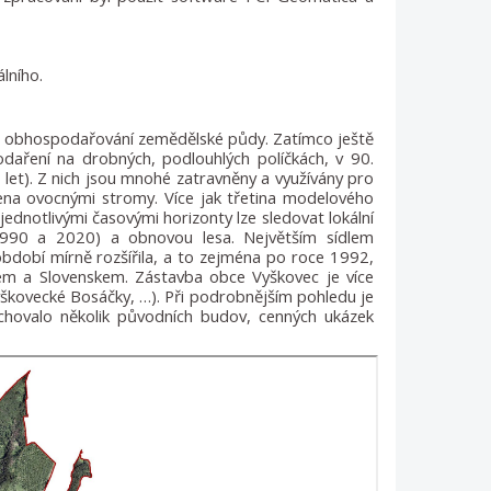
lního.
na obhospodařování zemědělské půdy. Zatímco ještě
daření na drobných, podlouhlých políčkách, v 90.
. let). Z nich jsou mnohé zatravněny a využívány pro
zena ovocnými stromy. Více jak třetina modelového
 jednotlivými časovými horizonty lze sledovat lokální
990 a 2020) a obnovou lesa. Největším sídlem
dobí mírně rozšířila, a to zejména po roce 1992,
kem a Slovenskem. Zástavba obce Vyškovec je více
yškovecké Bosáčky, …). Při podrobnějším pohledu je
dochovalo několik původních budov, cenných ukázek