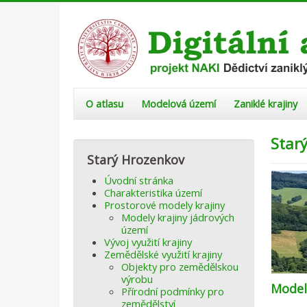
O atlasu
Modelová území
Zaniklé krajiny
Star
Starý Hrozenkov
Úvodní stránka
Charakteristika území
Prostorové modely krajiny
Modely krajiny jádrových
území
Vývoj využití krajiny
Zemědělské využití krajiny
Objekty pro zemědělskou
výrobu
Model
Přírodní podmínky pro
zemědělství