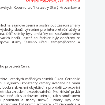
Markéta Potůčková, Eva Štefanová
ravských Kopanic tvoří katastry Starý Hrozenkov a
náhled na zájmové území a postihnout zásadní změny
 výsledky slouží výhradně pro interpretační účely a
ena. Dílčí snímky byly umístěny do souřadnicového
covacích bodů, jejichž souřadnice byly odečteny ze
pové služby Českého úřadu zeměměřického a
ho prostředí Cenia.
rchivu leteckých měřických snímků ČÚZK. Černobílé
mm. S výjimkou konstanty kamery uvedené na rámu
o bodu a zkreslení objektivu) a pro další zpracování
trická zkreslení akceptovatelná. Pro získání prvků
kovatelné jak v archivním snímku, tak v současném
du promítání a sklony snímků. Snímky byly dále
zpracování byl použit software PCI Geomatica a