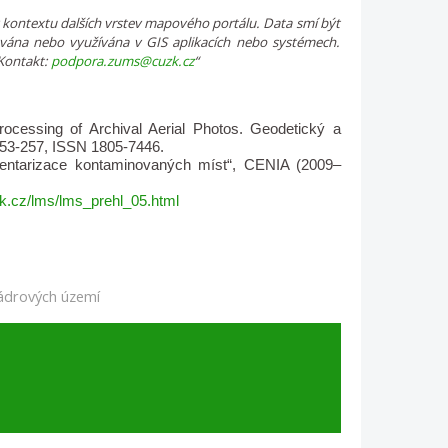
 kontextu dalších vrstev mapového portálu. Data smí být
ována nebo využívána v GIS aplikacích nebo systémech.
 Kontakt:
podpora.zums@cuzk.cz
“
essing of Archival Aerial Photos. Geodetický a
 253-257, ISSN 1805-7446.
inventarizace kontaminovaných míst“, CENIA (2009–
zk.cz/lms/lms_prehl_05.html
jádrových území