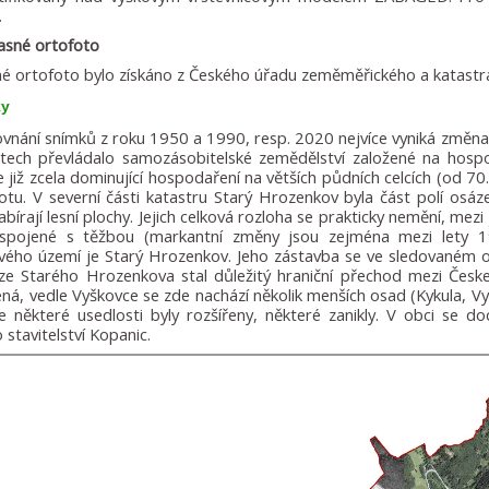
.
asné ortofoto
é ortofoto bylo získáno z Českého úřadu zeměměřického a katastrá
ky
ovnání snímků z roku 1950 a 1990, resp. 2020 nejvíce vyniká změ
etech převládalo samozásobitelské zemědělství založené na hospo
je již zcela dominující hospodaření na větších půdních celcích (od 70
otu. V severní části katastru Starý Hrozenkov byla část polí osá
bírají lesní plochy. Jejich celková rozloha se prakticky nemění, mezi
spojené s těžbou (markantní změny jsou zejména mezi lety 1
ého území je Starý Hrozenkov. Jeho zástavba se ve sledovaném ob
ze Starého Hrozenkova stal důležitý hraniční přechod mezi Čes
ená, vedle Vyškovce se zde nachází několik menších osad (Kykula, V
že některé usedlosti byly rozšířeny, některé zanikly. V obci se 
 stavitelství Kopanic.