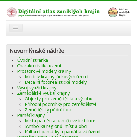
O atlasu
Novomlýnské nádrže
Modelová území
Úvodní stránka
Zaniklé krajiny
Charakteristika území
Prostorové modely krajiny
Odkazy
Modely krajiny jádrových území
Detailní fotorealistické modely
Vývoj využití krajiny
Fórum
Zemědělské využití krajiny
Objekty pro zemědělskou výrobu
Autoři
Přírodní podmínky pro zemědělství
Zemědělský půdní fond
Paměť krajiny
Mista paměti a paměťové instituce
Symbolika regionů, míst a obcí
Kulturní památky a památková území