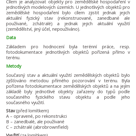
Cílem je analyzovat objekty pro zemědělské hospodaření v
jednotlivých modelových územích. U jednotlivých objektů pro
zemědělské hospodaření bylo cílem zjistit jednak jejich
aktuální fyzický stav (rekonstruované, zanedbané ale
používané, zchátralé) a jednak jejich aktuální využití
(zemědělství, jiný účel, nepoužíváno).
Data
Základem pro hodnocení byla terénní práce, resp.
fotodokumentace jednotlivých objektů pořízená přímo v
terénu.
Metody
Současný stav a aktuální využití zemědělských objektů bylo
zjišťováno metodou přímého pozorování v terénu. Byla
pořízena fotodokumentace zemědělských objektů a na jejím
základě byly jednotlivé objekty zařazeny do typů podle
současného fyzického stavu objektu a podle jeho
současného využití.
Stav
(před lomítkem)
A – opravené, po rekonstrukci
B – zanedbalé, ale používané
C – zchátralé (abrobrownfield)
Využití
(za lomítkem)