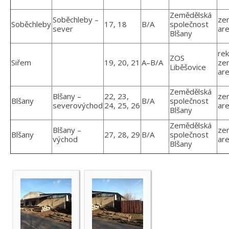
Zemědělská
Soběchleby –
ze
Soběchleby
17, 18
B/A
společnost
sever
are
Blšany
re
ZOS
Siřem
19, 20, 21
A–B/A
ze
Liběšovice
are
Zemědělská
Blšany –
22, 23,
ze
Blšany
B/A
společnost
severovýchod
24, 25, 26
are
Blšany
Zemědělská
Blšany –
ze
Blšany
27, 28, 29
B/A
společnost
východ
are
Blšany