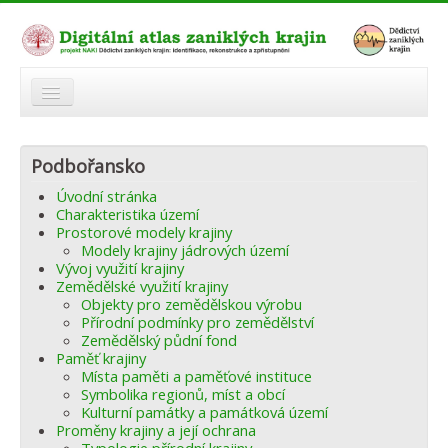
O atlasu
Podbořansko
Modelová území
Úvodní stránka
Zaniklé krajiny
Charakteristika území
Prostorové modely krajiny
Odkazy
Modely krajiny jádrových území
Vývoj využití krajiny
Zemědělské využití krajiny
Fórum
Objekty pro zemědělskou výrobu
Přírodní podmínky pro zemědělství
Autoři
Zemědělský půdní fond
Paměť krajiny
Místa paměti a paměťové instituce
Symbolika regionů, míst a obcí
Kulturní památky a památková území
Proměny krajiny a její ochrana