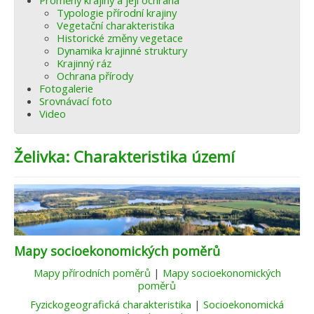
Proměny krajiny a její ochrana
Typologie přírodní krajiny
Vegetační charakteristika
Historické změny vegetace
Dynamika krajinné struktury
Krajinný ráz
Ochrana přírody
Fotogalerie
Srovnávací foto
Video
Želivka: Charakteristika území
Mapy socioekonomických poměrů
Mapy přírodních poměrů
|
Mapy socioekonomických
poměrů
Fyzickogeografická charakteristika
|
Socioekonomická