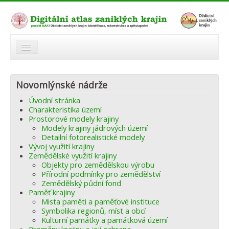
O atlasu
Novomlýnské nádrže
Modelová území
Úvodní stránka
Zaniklé krajiny
Charakteristika území
Prostorové modely krajiny
Odkazy
Modely krajiny jádrových území
Detailní fotorealistické modely
Vývoj využití krajiny
Fórum
Zemědělské využití krajiny
Objekty pro zemědělskou výrobu
Autoři
Přírodní podmínky pro zemědělství
Zemědělský půdní fond
Paměť krajiny
Mista paměti a paměťové instituce
Symbolika regionů, míst a obcí
Kulturní památky a památková území