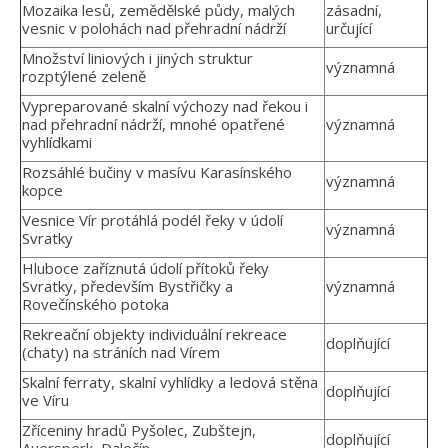
Mozaika lesů, zemědělské půdy, malých
zásadní,
vesnic v polohách nad přehradní nádrží
určující
Množství liniových i jiných struktur
významná
rozptýlené zeleně
Vypreparované skalní výchozy nad řekou i
nad přehradní nádrží, mnohé opatřené
významná
vyhlídkami
Rozsáhlé bučiny v masívu Karasínského
významná
kopce
Vesnice Vír protáhlá podél řeky v údolí
významná
Svratky
Hluboce zaříznutá údolí přítoků řeky
Svratky, především Bystřičky a
významná
Rovečínského potoka
Rekreační objekty individuální rekreace
doplňující
(chaty) na stráních nad Vírem
Skalní ferraty, skalní vyhlídky a ledová stěna
doplňující
ve Víru
Zříceniny hradů Pyšolec, Zubštejn,
doplňující