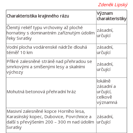
Zdeněk Lipský
Význam
Charakteristika krajinného rázu
charakteristiky
Členitý reliéf typu vrchoviny až ploché
zásadní,
hornatiny s dominantním zaříznutým údolím
určující
řeky Svratky
Vodní plocha vodárenské nádrže dlouhá
zásadní,
téměř 10 km
určující
Příkré zalesněné stráně nad přehradou se
zásadní,
smrkovými a smíšenými lesy a skalními
určující
výchozy
lokálně
zásadní a
Mohutná betonová přehradní hráz
určující,
celkově
významná
Masivní zalesněné kopce Horního lesa,
Karasínský kopec, Dubovice, Povrchnice a
zásadní,
další s převýšením 200 – 300 m nad údolím
určující
Svratky