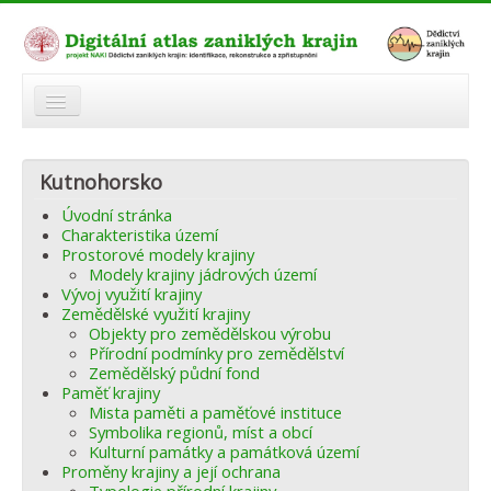
O atlasu
Kutnohorsko
Modelová území
Úvodní stránka
Zaniklé krajiny
Charakteristika území
Prostorové modely krajiny
Odkazy
Modely krajiny jádrových území
Vývoj využití krajiny
Zemědělské využití krajiny
Fórum
Objekty pro zemědělskou výrobu
Přírodní podmínky pro zemědělství
Autoři
Zemědělský půdní fond
Paměť krajiny
Mista paměti a paměťové instituce
Symbolika regionů, míst a obcí
Kulturní památky a památková území
Proměny krajiny a její ochrana