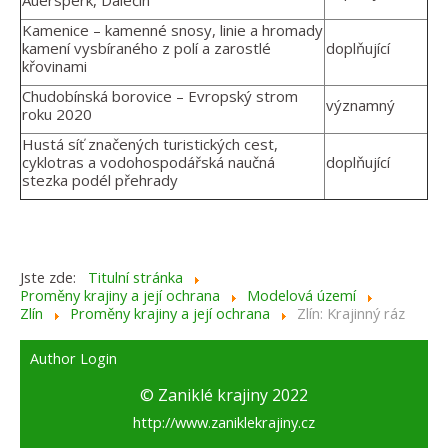
Auersperk, Dalečín
Kamenice – kamenné snosy, linie a hromady
kamení vysbíraného z polí a zarostlé
doplňující
křovinami
Chudobínská borovice – Evropský strom
významný
roku 2020
Hustá síť značených turistických cest,
cyklotras a vodohospodářská naučná
doplňující
stezka podél přehrady
Jste zde:
Titulní stránka
Proměny krajiny a její ochrana
Modelová území
Zlín
Proměny krajiny a její ochrana
Zlín: Krajinný ráz
Author Login
© Zaniklé krajiny 2022
http://www.zaniklekrajiny.cz