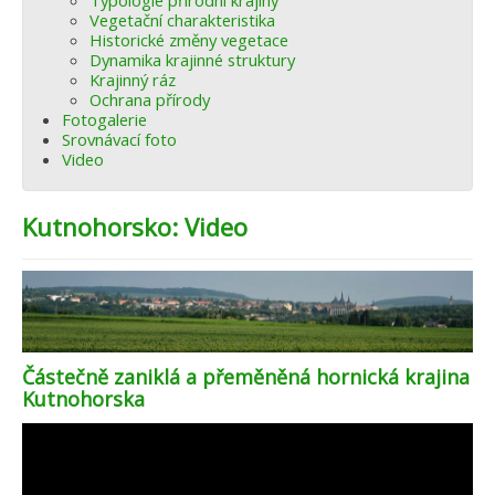
Typologie přírodní krajiny
Vegetační charakteristika
Historické změny vegetace
Dynamika krajinné struktury
Krajinný ráz
Ochrana přírody
Fotogalerie
Srovnávací foto
Video
Kutnohorsko: Video
Částečně zaniklá a přeměněná hornická krajina
Kutnohorska