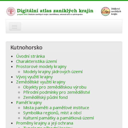
O atlasu
Kutnohorsko
Modelová území
Úvodní stránka
Zaniklé krajiny
Charakteristika území
Prostorové modely krajiny
Odkazy
Modely krajiny jádrových území
Vývoj využití krajiny
Zemědělské využití krajiny
Fórum
Objekty pro zemědělskou výrobu
Přírodní podmínky pro zemědělství
Autoři
Zemědělský půdní fond
Paměť krajiny
Mista paměti a paměťové instituce
Symbolika regionů, míst a obcí
Kulturní památky a památková území
Proměny krajiny a její ochrana