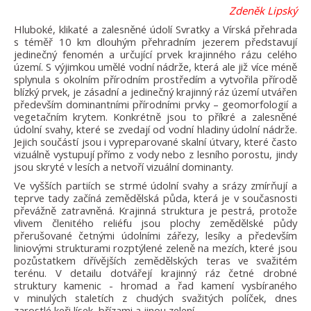
Zdeněk Lipský
Hluboké, klikaté a zalesněné údolí Svratky a Vírská přehrada
s téměř 10 km dlouhým přehradním jezerem představují
jedinečný fenomén a určující prvek krajinného rázu celého
území. S výjimkou umělé vodní nádrže, která ale již více méně
splynula s okolním přírodním prostředím a vytvořila přírodě
blízký prvek, je zásadní a jedinečný krajinný ráz území utvářen
především dominantními přírodními prvky – geomorfologií a
vegetačním krytem. Konkrétně jsou to příkré a zalesněné
údolní svahy, které se zvedají od vodní hladiny údolní nádrže.
Jejich součástí jsou i vypreparované skalní útvary, které často
vizuálně vystupují přímo z vody nebo z lesního porostu, jindy
jsou skryté v lesích a netvoří vizuální dominanty.
Ve vyšších partiích se strmé údolní svahy a srázy zmírňují a
teprve tady začíná zemědělská půda, která je v současnosti
převážně zatravněná. Krajinná struktura je pestrá, protože
vlivem členitého reliéfu jsou plochy zemědělské půdy
přerušované četnými údolními zářezy, lesíky a především
liniovými strukturami rozptýlené zeleně na mezích, které jsou
pozůstatkem dřívějších zemědělských teras ve svažitém
terénu. V detailu dotvářejí krajinný ráz četné drobné
struktury kamenic - hromad a řad kamení vysbíraného
v minulých staletích z chudých svažitých políček, dnes
zarostlé keři lísek, břízami a jinou zelení.