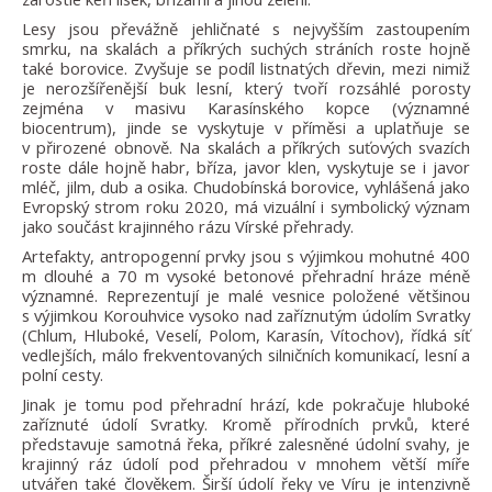
Lesy jsou převážně jehličnaté s nejvyšším zastoupením
smrku, na skalách a příkrých suchých stráních roste hojně
také borovice. Zvyšuje se podíl listnatých dřevin, mezi nimiž
je nerozšířenější buk lesní, který tvoří rozsáhlé porosty
zejména v masivu Karasínského kopce (významné
biocentrum), jinde se vyskytuje v příměsi a uplatňuje se
v přirozené obnově. Na skalách a příkrých suťových svazích
roste dále hojně habr, bříza, javor klen, vyskytuje se i javor
mléč, jilm, dub a osika. Chudobínská borovice, vyhlášená jako
Evropský strom roku 2020, má vizuální i symbolický význam
jako součást krajinného rázu Vírské přehrady.
Artefakty, antropogenní prvky jsou s výjimkou mohutné 400
m dlouhé a 70 m vysoké betonové přehradní hráze méně
významné. Reprezentují je malé vesnice položené většinou
s výjimkou Korouhvice vysoko nad zaříznutým údolím Svratky
(Chlum, Hluboké, Veselí, Polom, Karasín, Vítochov), řídká síť
vedlejších, málo frekventovaných silničních komunikací, lesní a
polní cesty.
Jinak je tomu pod přehradní hrází, kde pokračuje hluboké
zaříznuté údolí Svratky. Kromě přírodních prvků, které
představuje samotná řeka, příkré zalesněné údolní svahy, je
krajinný ráz údolí pod přehradou v mnohem větší míře
utvářen také člověkem. Širší údolí řeky ve Víru je intenzivně