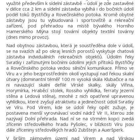
využité především k sídelní zástavbě – údolí je zde zastavěné
v délce cca 2 km a sídelní zástavba vybíhá i do bočních údolí
podél toků Bystřičky a Rovečínského potoka. Kromě obytné
zástavby jsou tu vybudovaná i sportoviště a rekreační
zařízení, pod přehradou na místě bývalého Horního
Hamerského Mlýna stojí tovární objekty textilní továrny
(dnes mimo provoz).
Nad obytnou zástavbou, která je soustředěna dole v údolí,
se na svazích až po okraj lesních porostů vyskytuje chatová
zástavba indviduálních rekreačních objektů. Údolím řeky
Svratky i zaříznutými bočními údolími jejích přítoků Bystřičky
a Rovečínského potoka vedou silniční komunikace. Přímo ve
Víru a v jeho bezprostředním okolí vystupují nad řekou skalní
útvary (dominantní téměř 100 m vysoká skála Klubačice a na
ni navazující skalní defilé Vírské skalky, skály Vířina,
Horymírka, Hraběcí stolek, Rossiho vyhlídka, ferraty Jezerní
stěna a Ledová stěna), mnohé z nich opatřené upravenou
vyhlídkou, které zvyšují atraktivitu a jedinečnost údolí Svratky
ve Víru. Pod Vírem, kde se údolí řeky opět zužuje, je
postavena menší vyrovnávací vodní nádrž Vír II, kterou zde
nazývají Dolní přehrada. Nad ní se na strmém kopci zvedá
zřícenin středověkého hradu Pyšolec, v blízkosti Víru jsou
dále zříceniny středověkých hradů Zubštejn a Aueršperk.
V širším zájmovém území nad Vírem a nad Vírskou