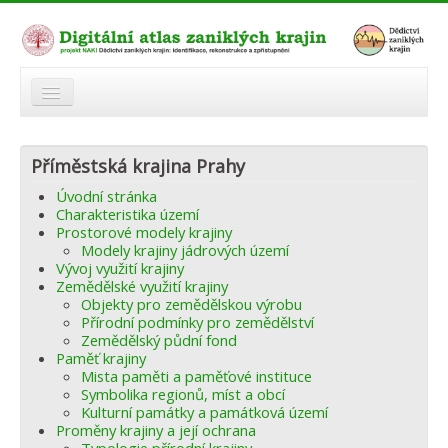
O atlasu
Příměstská krajina Prahy
Modelová území
Úvodní stránka
Zaniklé krajiny
Charakteristika území
Prostorové modely krajiny
Odkazy
Modely krajiny jádrových území
Vývoj využití krajiny
Zemědělské využití krajiny
Fórum
Objekty pro zemědělskou výrobu
Přírodní podmínky pro zemědělství
Autoři
Zemědělský půdní fond
Paměť krajiny
Mista paměti a paměťové instituce
Symbolika regionů, míst a obcí
Kulturní památky a památková území
Proměny krajiny a její ochrana