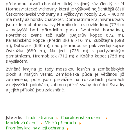
přehradou utváří charakteristický krajinný ráz členitý reliéf
Hornosvratecké vrchoviny, která je výškově nejčlenitější částí
Českomoravské vrchoviny a s výškovými rozdíly 250 – 400 m
má místy až horský charakter. Dominatními krajinnými útvary
jsou zde mohutné masívy Horního lesa s rozhlednou (774 m
– nejvyšší bod přírodního parku Svratecká hornatina),
Povrchnice zvané též Kača (Bajerův kopec 672 m),
Karasínského kopce (Přední skála 716 m), Zubštejna (688
m), Dubovice (640 m), nad přehradou se pak zvedají kopce
Ostražka (680 m), Na jedli (728 m) s partyzánským
památníkem, Hromobitek (712 m) a Kočího kopec (756 m)
s vysílačem.
Zvlněná krajina je tady mozaikou lesních a zemědělských
ploch a malých vesnic. Zemědělská půda je většinou již
zatravněná, pole jsou převážně na rozvodních plošinách
v nejvyšších polohách, zatímco příkré svahy do údolí Svratky
a jejích přítoků jsou zalesněné.
Jste zde:
Titulní stránka
Charakteristika území
Modelová území
Vírská přehrada
Proměny krajiny a její ochrana