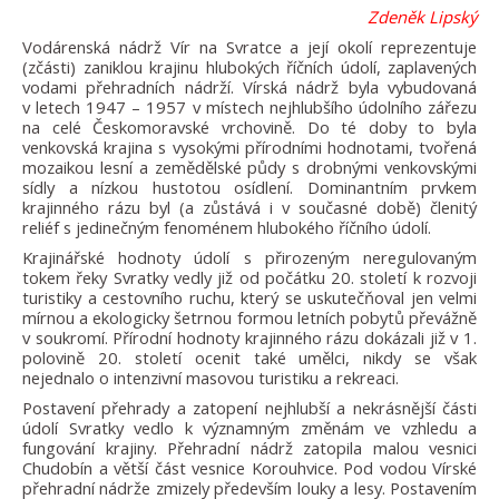
Zdeněk Lipský
Vodárenská nádrž Vír na Svratce a její okolí reprezentuje
(zčásti) zaniklou krajinu hlubokých říčních údolí, zaplavených
vodami přehradních nádrží. Vírská nádrž byla vybudovaná
v letech 1947 – 1957 v místech nejhlubšího údolního zářezu
na celé Českomoravské vrchovině. Do té doby to byla
venkovská krajina s vysokými přírodními hodnotami, tvořená
mozaikou lesní a zemědělské půdy s drobnými venkovskými
sídly a nízkou hustotou osídlení. Dominantním prvkem
krajinného rázu byl (a zůstává i v současné době) členitý
reliéf s jedinečným fenoménem hlubokého říčního údolí.
Krajinářské hodnoty údolí s přirozeným neregulovaným
tokem řeky Svratky vedly již od počátku 20. století k rozvoji
turistiky a cestovního ruchu, který se uskutečňoval jen velmi
mírnou a ekologicky šetrnou formou letních pobytů převážně
v soukromí. Přírodní hodnoty krajinného rázu dokázali již v 1.
polovině 20. století ocenit také umělci, nikdy se však
nejednalo o intenzivní masovou turistiku a rekreaci.
Postavení přehrady a zatopení nejhlubší a nekrásnější části
údolí Svratky vedlo k významným změnám ve vzhledu a
fungování krajiny. Přehradní nádrž zatopila malou vesnici
Chudobín a větší část vesnice Korouhvice. Pod vodou Vírské
přehradní nádrže zmizely především louky a lesy. Postavením