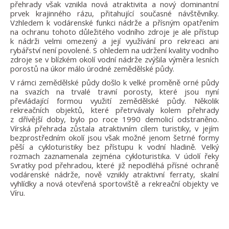
přehrady však vznikla nová atraktivita a nový dominantní
prvek krajinného rázu, přitahující současné návštěvníky.
Vzhledem k vodárenské funkci nádrže a přísným opatřením
na ochranu tohoto důležitého vodního zdroje je ale přístup
k nádrži velmi omezený a její využívání pro rekreaci ani
rybářství není povolené. S ohledem na udržení kvality vodního
zdroje se v blízkém okolí vodní nádrže zvýšila výměra lesních
porostů na úkor málo úrodné zemědělské půdy.
V rámci zemědělské půdy došlo k velké proměně orné půdy
na svazích na trvalé travní porosty, které jsou nyní
převládající formou využití zemědělské půdy. Několik
rekreačních objektů, které přetrvávaly kolem přehrady
z dřívější doby, bylo po roce 1990 demolicí odstraněno.
Vírská přehrada zůstala atraktivním cílem turistiky, v jejím
bezprostředním okolí jsou však možné jenom šetrné formy
pěší a cykloturistiky bez přístupu k vodní hladině. Velký
rozmach zaznamenala zejména cykloturistika. V údolí řeky
Svratky pod přehradou, které již nepodléhá přísné ochraně
vodárenské nádrže, nově vznikly atraktivní ferraty, skalní
vyhlídky a nová otevřená sportoviště a rekreační objekty ve
Víru.