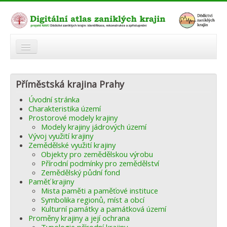
O atlasu
Příměstská krajina Prahy
Modelová území
Úvodní stránka
Zaniklé krajiny
Charakteristika území
Prostorové modely krajiny
Odkazy
Modely krajiny jádrových území
Vývoj využití krajiny
Zemědělské využití krajiny
Fórum
Objekty pro zemědělskou výrobu
Přírodní podmínky pro zemědělství
Autoři
Zemědělský půdní fond
Paměť krajiny
Mista paměti a paměťové instituce
Symbolika regionů, míst a obcí
Kulturní památky a památková území
Proměny krajiny a její ochrana