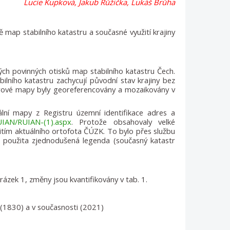
Lucie Kupková, Jakub Růžička, Lukáš Brůha
dě map stabilního katastru a současné využití krajiny
kých povinných otisků map stabilního katastru Čech.
ilního katastru zachycují původní stav krajiny bez
trové mapy byly georeferencovány a mozaikovány v
lní mapy z Registru územní identifikace adres a
UIAN/RUIAN-(1).aspx
. Protože obsahovaly velké
žitím aktuálního ortofota ČÚZK. To bylo přes službu
použita zjednodušená legenda (současný katastr
rázek 1, změny jsou kvantifikovány v tab. 1.
u (1830) a v současnosti (2021)