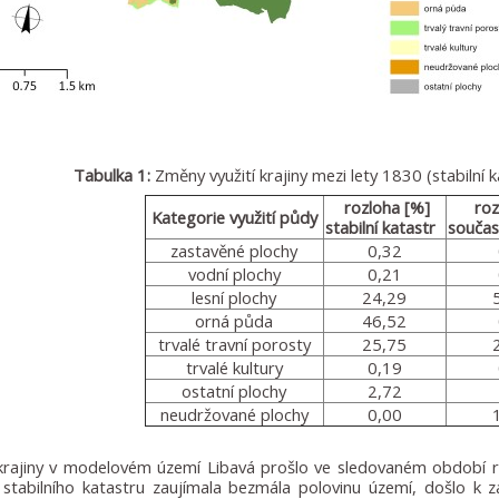
Tabulka 1:
Změny využití krajiny mezi lety 1830 (stabilní 
rozloha
[%]
roz
Kategorie využití půdy
stabilní katastr
součas
zastavěné plochy
0,32
vodní plochy
0,21
lesní plochy
24,29
orná půda
46,52
trvalé travní porosty
25,75
trvalé kultury
0,19
ostatní plochy
2,72
neudržované plochy
0,00
 krajiny v modelovém území Libavá prošlo ve sledovaném období ro
stabilního katastru zaujímala bezmála polovinu území, došlo k z