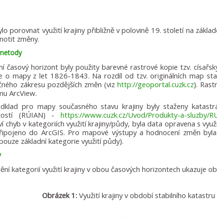
lo porovnat využití krajiny přibližně v polovině 19. století na zákla
notit změny.
 metody
ní časový horizont byly použity barevné rastrové kopie tzv. císařs
e o mapy z let 1826-1843. Na rozdíl od tzv. originálních map stab
ného zákresu pozdějších změn (viz
http://geoportal.cuzk.cz
). Ras
mu ArcView.
dklad pro mapy současného stavu krajiny byly staženy katastrá
tostí (RÚIAN) -
https://www.cuzk.cz/Uvod/Produkty-a-sluzby/R
í chyb v kategoriích využití krajiny/půdy, byla data opravena s vyu
ipojeno do ArcGIS. Pro mapové výstupy a hodnocení změn byla 
pouze základní kategorie využití půdy).
y
ění kategorií využití krajiny v obou časových horizontech ukazuje ob
Obrázek 1:
Využití krajiny v období stabilního katastr