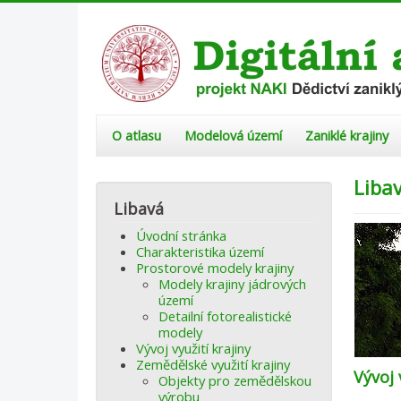
O atlasu
Modelová území
Zaniklé krajiny
Libav
Libavá
Úvodní stránka
Charakteristika území
Prostorové modely krajiny
Modely krajiny jádrových
území
Detailní fotorealistické
modely
Vývoj využití krajiny
Zemědělské využití krajiny
Vývoj 
Objekty pro zemědělskou
výrobu