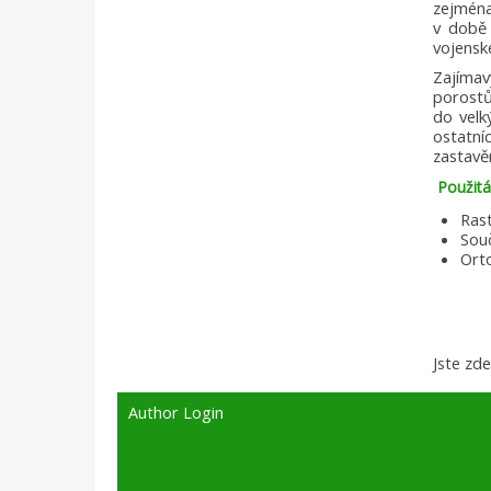
zejména
v době 
vojensk
Zajímav
porostů
do velk
ostatní
zastavě
Použitá 
Rast
Sou
Ort
Jste zd
Author Login