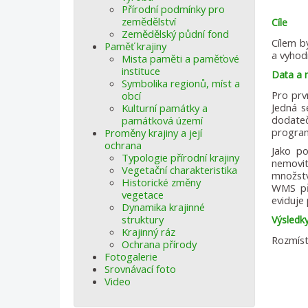
Přírodní podmínky pro
zemědělství
Cíle
Zemědělský půdní fond
Cílem by
Paměť krajiny
a vyhod
Mista paměti a paměťové
instituce
Data a
Symbolika regionů, míst a
Pro prv
obcí
Jedná s
Kulturní památky a
dodateč
památková území
progra
Proměny krajiny a její
ochrana
Jako po
Typologie přírodní krajiny
nemovi
Vegetační charakteristika
množstv
Historické změny
WMS př
vegetace
eviduje 
Dynamika krajinné
struktury
Výsledk
Krajinný ráz
Rozmíst
Ochrana přírody
Fotogalerie
Srovnávací foto
Video