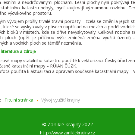
 lesními a neudržovanými plochami. Lesní plochy nyní pokrývají 
stabilního katastru nebyly, nyní zaujímají významnou rozlohu. T
ého výcvikového prostoru.
ým vývojem prošly trvalé travní porosty – zcela se změnila jejich s
, které se vyskytovaly v pásech například na mezích a podél vodníc
ých bloků v místech, kde se dříve nevyskytovaly. Celková rozloha s
ch ploch (opět je příčinou výše zmíněná změna využití území) a
ných a vodních ploch se téměř nezměnila.
literatura a zdroje
rové mapy stabilního katastru použité k vektorizaci: Český úřad ze
časné katastrální mapy – RÚIAN ČÚZK.
ofota použitá k aktualizaci a opravám současné katastrální mapy 
e:
Titulní stránka
Vývoj využití krajiny
© Zaniklé krajiny 2022
http://www.zaniklekrajiny.cz