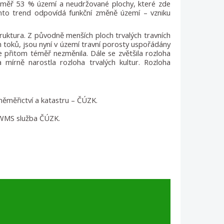
téměř 53 % území a neudržované plochy, které zde
ento trend odpovídá funkční změně území – vzniku
truktura. Z původně menších ploch trvalých travních
h toků, jsou nyní v území travní porosty uspořádány
e přitom téměř nezměnila. Dále se zvětšila rozloha
 mírně narostla rozloha trvalých kultur. Rozloha
měměřictví a katastru – ČÚZK.
– WMS služba ČÚZK.