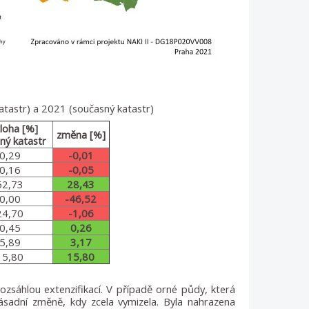
katastr) a 2021 (současný katastr)
loha
[%]
změna [%]
ný katastr
0,29
-0,01
0,16
-0,05
52,73
28,43
0,00
-46,52
24,70
-1,06
0,45
0,26
5,89
3,17
15,80
15,80
zsáhlou extenzifikací. V případě orné půdy, která
ásadní změně, kdy zcela vymizela. Byla nahrazena