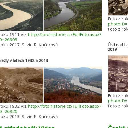
Foto z ro
photoID=
Foto z rok
roku 1911 viz
http://fotohistorie.cz/FullFoto.aspx?
ID=26903
roku 2017: Silvie R. Kučerová
Ústí nad L
2019
lezly v letech 1932 a 2013
Foto z ro
photoID=
Foto z rok
roku 1932 viz
http://fotohistorie.cz/FullFoto.aspx?
ID=26920
roku 2013: Silvie R. Kučerová