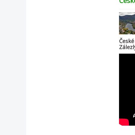
Česk
České
Zálezl