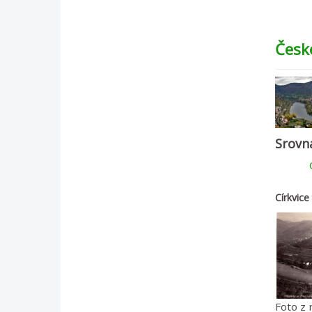
Česk
Srovn
Církvice
Foto z 