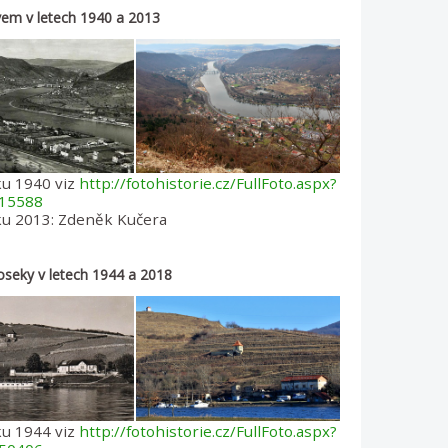
em v letech 1940 a 2013
ku 1940 viz
http://fotohistorie.cz/FullFoto.aspx?
15588
ku 2013: Zdeněk Kučera
oseky v letech 1944 a 2018
ku 1944 viz
http://fotohistorie.cz/FullFoto.aspx?