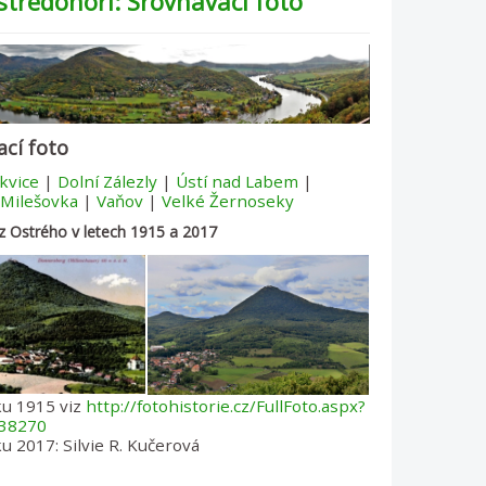
středohoří: Srovnávací foto
ací foto
kvice
|
Dolní Zálezly
|
Ústí nad Labem
|
Milešovka
|
Vaňov
|
Velké Žernoseky
z Ostrého v letech 1915 a 2017
ku 1915 viz
http://fotohistorie.cz/FullFoto.aspx?
38270
u 2017: Silvie R. Kučerová