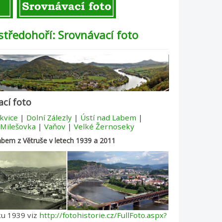
středohoří: Srovnávací foto
ací foto
kvice
|
Dolní Zálezly
|
Ústí nad Labem
|
Milešovka
|
Vaňov
|
Velké Žernoseky
abem z Větruše v letech 1939 a 2011
ku 1939 viz
http://fotohistorie.cz/FullFoto.aspx?