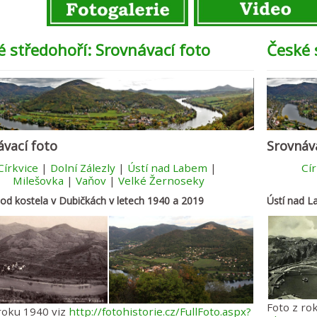
é středohoří: Srovnávací foto
České 
ávací foto
Srovnáv
Církvice
|
Dolní Zálezly
|
Ústí nad Labem
|
Cír
Milešovka
|
Vaňov
|
Velké Žernoseky
 od kostela v Dubičkách v letech 1940 a 2019
Ústí nad L
Foto z ro
roku 1940 viz
http://fotohistorie.cz/FullFoto.aspx?