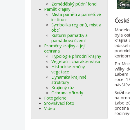
Zemědělský půdní fond
Paměť krajiny
Mista paměti a paměťové
instituce
České
Symbolika regionů, míst a
Modelov
obcí
byla os
Kulturní památky a
krajina
památková území
labskéh
Proměny krajiny a její
podmínk
ochrana
koridor
Typologie přírodní krajiny
Vegetační charakteristika
Po Mnic
Historické změny
války d
vegetace
Labem a
Dynamika krajinné
roce 19
struktury
návštěv
Krajinný ráz
Snížil 
Ochrana přírody
na orno
Fotogalerie
Labe zů
Srovnávací foto
protín
Video
rodinn