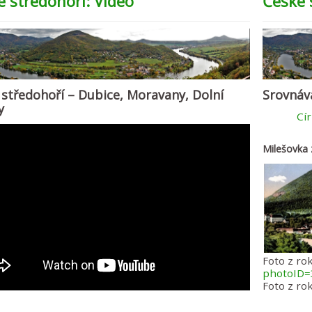
é středohoří: Video
České 
 středohoří – Dubice, Moravany, Dolní
Srovnáv
y
Cír
Milešovka 
Foto z ro
photoID=
Foto z rok