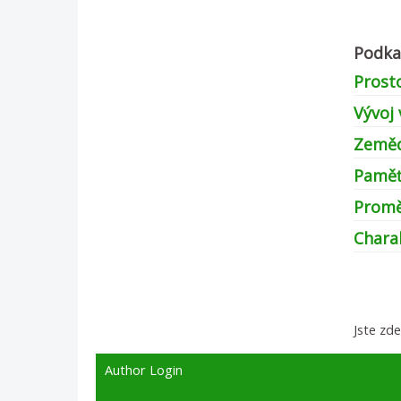
Podka
Prost
Vývoj 
Zemědě
Paměť
Proměn
Chara
Jste zd
Author Login