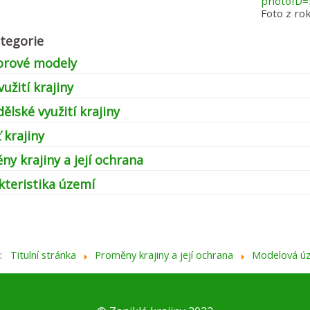
photoID=
Foto z ro
tegorie
orové modely
vužití krajiny
lské využití krajiny
 krajiny
y krajiny a její ochrana
kteristika území
e:
Titulní stránka
Proměny krajiny a její ochrana
Modelová ú