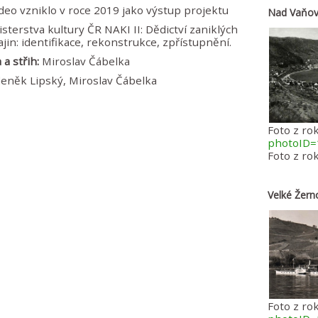
deo vzniklo v roce 2019 jako výstup projektu
Nad Vaňov
sterstva kultury ČR NAKI II: Dědictví zaniklých
ajin: identifikace, rekonstrukce, zpřístupnění.
a střih:
Miroslav Čábelka
eněk Lipský, Miroslav Čábelka
Foto z ro
photoID=
Foto z ro
Velké Žern
Foto z ro