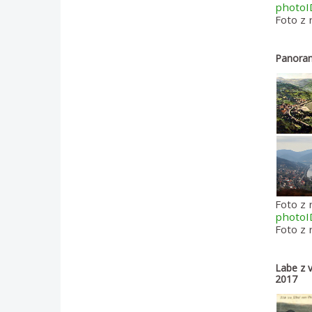
photo
Foto z 
Panoram
Foto z 
photo
Foto z
Labe z v
2017