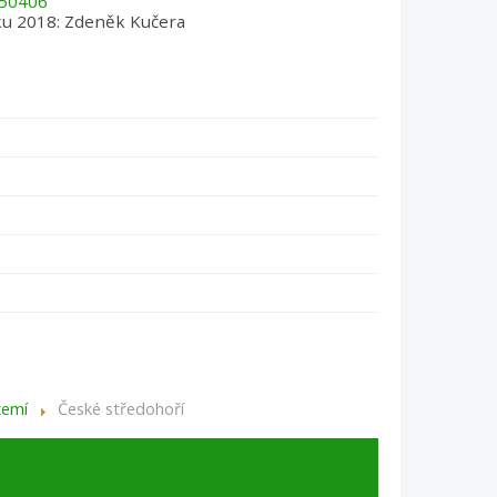
50406
ku 2018: Zdeněk Kučera
zemí
České středohoří