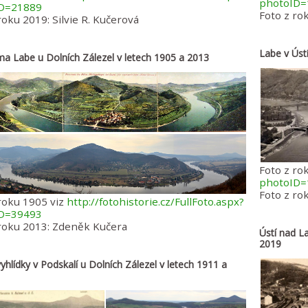
photoID=
ID=21889
Foto z rok
roku 2019: Silvie R. Kučerová
Labe v Úst
a Labe u Dolních Zálezel v letech 1905 a 2013
Foto z ro
photoID=
Foto z rok
roku 1905 viz
http://fotohistorie.cz/FullFoto.aspx?
ID=39493
 roku 2013: Zdeněk Kučera
Ústí nad L
2019
yhlídky v Podskalí u Dolních Zálezel v letech 1911 a