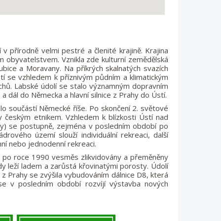
přírodně velmi pestré a členité krajině. Krajina
ým obyvatelstvem. Vznikla zde kulturní zemědělská
Dubice a Moravany. Na příkrých skalnatých svazích
letí se vzhledem k příznivým půdním a klimatickým
řechů. Labské údolí se stalo významným dopravním
a dál do Německa a hlavní silnice z Prahy do Ústí.
o součástí Německé říše. Po skončení 2. světové
y českým etnikem. Vzhledem k blízkosti Ústí nad
kály) se postupně, zejména v posledním období po
drového území slouží individuální rekreaci, další
nní nebo jednodenní rekreaci.
y po roce 1990 vesměs zlikvidovány a přeměněny
y leží ladem a zarůstá křovinatými porosty. Údolí
 Prahy se zvýšila vybudováním dálnice D8, která
se v posledním období rozvíjí výstavba nových