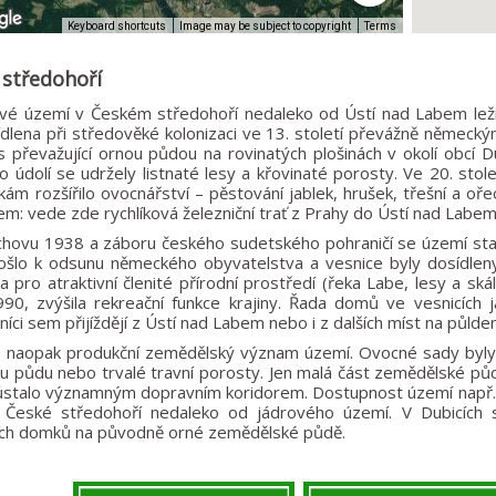
Image may be subject to copyright
Terms
Keyboard shortcuts
 středohoří
é území v Českém středohoří nedaleko od Ústí nad Labem leží v 
ídlena při středověké kolonizaci ve 13. století převážně německ
 s převažující ornou půdou na rovinatých plošinách v okolí obcí 
o údolí se udržely listnaté lesy a křovinaté porosty. Ve 20. sto
ám rozšířilo ovocnářství – pěstování jablek, hrušek, třešní a o
em: vede zde rychlíková železniční trať z Prahy do Ústí nad Labem 
hovu 1938 a záboru českého sudetského pohraničí se území stal
ošlo k odsunu německého obyvatelstva a vesnice byly dosídlen
 pro atraktivní členité přírodní prostředí (řeka Labe, lesy a s
90, zvýšila rekreační funkce krajiny. Řada domů ve vesnicích já
níci sem přijíždějí z Ústí nad Labem nebo i z dalších míst na půlde
se naopak produkční zemědělský význam území. Ovocné sady byl
u půdu nebo trvalé travní porosty. Jen malá část zemědělské půd
stalo významným dopravním koridorem. Dostupnost území např. z
á České středohoří nedaleko od jádrového území. V Dubicích 
ých domků na původně orné zemědělské půdě.