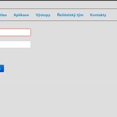
atlas
Aplikace
Výstupy
Řešitelský tým
Kontakty
n