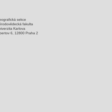
ografická sekce
írodovědecká fakulta
iverzita Karlova
bertov 6, 12800 Praha 2