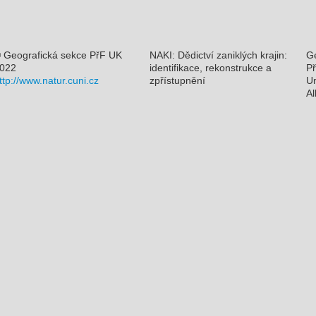
 Geografická sekce PřF UK
NAKI: Dědictví zaniklých krajin:
Ge
022
identifikace, rekonstrukce a
Př
ttp://www.natur.cuni.cz
zpřístupnění
Un
Al