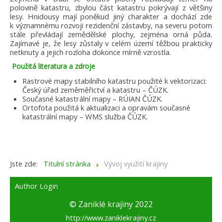
polovině katastru, zbylou část katastru pokrývají z většiny
lesy. Hnidousy mají poněkud jiný charakter a dochází zde
k významnému rozvoji rezidenční zástavby, na severu potom
stále převládají zemědělské plochy, zejména orná půda.
Zajímavé je, že lesy zůstaly v celém území těžbou prakticky
netknuty a jejich rozloha dokonce mírně vzrostla.
Použitá literatura a zdroje
Rastrové mapy stabilního katastru použité k vektorizaci:
Český úřad zeměměřictví a katastru – ČÚZK.
Současné katastrální mapy – RÚIAN ČÚZK.
Ortofota použitá k aktualizaci a opravám současné
katastrální mapy – WMS služba ČÚZK.
Jste zde:
Titulní stránka
Vývoj využití krajiny
Author Login
© Zaniklé krajiny 2022
http://www.zaniklekrajiny.cz