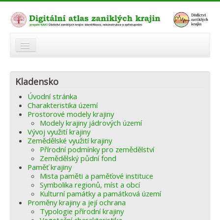
O atlasu
Kladensko
Modelová území
Úvodní stránka
Zaniklé krajiny
Charakteristika území
Prostorové modely krajiny
Odkazy
Modely krajiny jádrových území
Vývoj využití krajiny
Zemědělské využití krajiny
Fórum
Přírodní podmínky pro zemědělství
Zemědělský půdní fond
Autoři
Paměť krajiny
Mista paměti a paměťové instituce
Symbolika regionů, míst a obcí
Kulturní památky a památková území
Proměny krajiny a její ochrana
Typologie přírodní krajiny