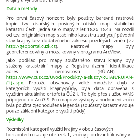
Data a metody
Pro první časový horizont byly použity barevné rastrové
kopie tzv. císařských povinných otisků map stabilního
katastru Čech. Jedná se o mapy z let 1826-1843. Na rozdíl
od tzv. originálních map stabilního katastru zachycují původní
stav krajiny bez dodatečného zákresu pozdějších změn (viz
http://geoportal.cuzk.cz
). Rastrové mapy byly
georeferencovány a mozaikovány v programu ArcView.
Jako podklad pro mapy současného stavu krajiny byly
staženy katastrální mapy z Registru územní identifikace
adres a nemovitostí (RÚIAN) -
https://www.cuzk.cz/Uvod/Produkty-a-sluzby/RUIAN/RUIAN-
(1).aspx
. Protože obsahovaly velké množství chyb v
kategoriích využití krajiny/půdy, byla data opravena s
využitím aktuálního ortofota ČÚZK. To bylo přes službu WMS
připojeno do ArcGIS. Pro mapové výstupy a hodnocení změn
byla použita zjednodušená legenda (současný katastr eviduje
pouze základní kategorie využití půdy).
Výsledky
Rozmístění kategorií využití krajiny v obou časových
horizontech ukazuje obrázek 1, změny jsou kvantifikovány v