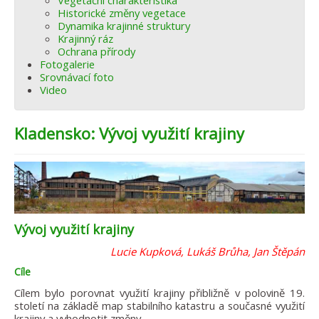
Vegetační charakteristika
Historické změny vegetace
Dynamika krajinné struktury
Krajinný ráz
Ochrana přírody
Fotogalerie
Srovnávací foto
Video
Kladensko: Vývoj využití krajiny
Vývoj využití krajiny
Lucie Kupková, Lukáš Brůha, Jan Štěpán
Cíle
Cílem bylo porovnat využití krajiny přibližně v polovině 19.
století na základě map stabilního katastru a současné využití
krajiny a vyhodnotit změny.