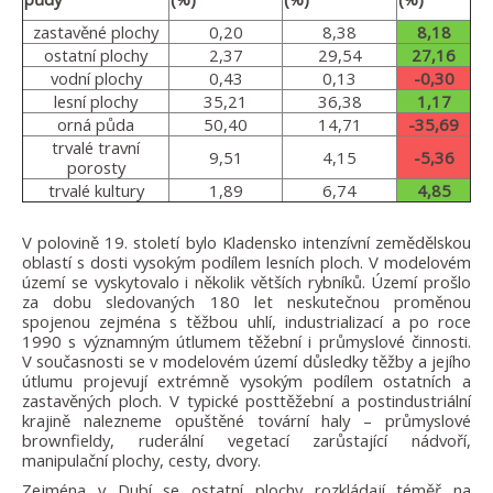
zastavěné plochy
0,20
8,38
8,18
ostatní plochy
2,37
29,54
27,16
vodní plochy
0,43
0,13
-0,30
lesní plochy
35,21
36,38
1,17
orná půda
50,40
14,71
-35,69
trvalé travní
9,51
4,15
-5,36
porosty
trvalé kultury
1,89
6,74
4,85
V polovině 19. století bylo Kladensko intenzívní zemědělskou
oblastí s dosti vysokým podílem lesních ploch. V modelovém
území se vyskytovalo i několik větších rybníků. Území prošlo
za dobu sledovaných 180 let neskutečnou proměnou
spojenou zejména s těžbou uhlí, industrializací a po roce
1990 s významným útlumem těžební i průmyslové činnosti.
V současnosti se v modelovém území důsledky těžby a jejího
útlumu projevují extrémně vysokým podílem ostatních a
zastavěných ploch. V typické posttěžební a postindustriální
krajině nalezneme opuštěné tovární haly – průmyslové
brownfieldy, ruderální vegetací zarůstající nádvoří,
manipulační plochy, cesty, dvory.
Zejména v Dubí se ostatní plochy rozkládají téměř na