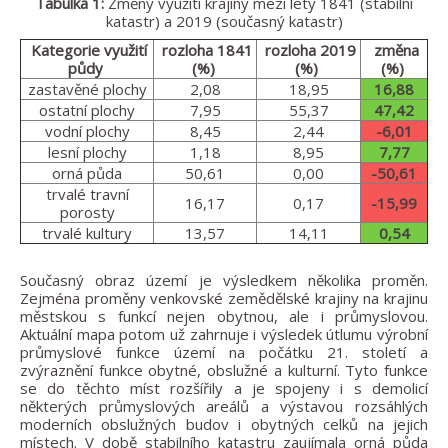
Tabulka 1:
Změny využití krajiny mezi lety 1841 (stabilní
katastr) a 2019 (současný katastr)
Kategorie využití
rozloha 1841
rozloha 2019
změna
půdy
(%)
(%)
(%)
zastavěné plochy
2,08
18,95
16,88
ostatní plochy
7,95
55,37
47,42
vodní plochy
8,45
2,44
-6,01
lesní plochy
1,18
8,95
7,77
orná půda
50,61
0,00
-50,61
trvalé travní
16,17
0,17
-15,99
porosty
trvalé kultury
13,57
14,11
0,54
Současný obraz území je výsledkem několika proměn.
Zejména proměny venkovské zemědělské krajiny na krajinu
městskou s funkcí nejen obytnou, ale i průmyslovou.
Aktuální mapa potom už zahrnuje i výsledek útlumu výrobní
průmyslové funkce území na počátku 21. století a
zvýraznění funkce obytné, obslužné a kulturní. Tyto funkce
se do těchto míst rozšířily a je spojeny i s demolicí
některých průmyslových areálů a výstavou rozsáhlých
moderních obslužných budov i obytných celků na jejich
místech. V době stabilního katastru zaujímala orná půda