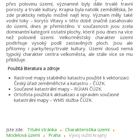
přes polovinu území, významné byly dále trvalé travní
porosty a trvalé kultury. Krajina byla natolik zemědělská, že
zde prakticky nebylo možné najít lesy. Význam měly také
vodní toky – koryto Vltavy v této době značně zasahovalo
do území, dnes je přemístěno. V současnosti jsou zcela
dominantní kategorií ostatní plochy, které jsou dnes na více
než polovině území. Velko/městský charakter území
podtrhuje vysoký podíl zastavěných ploch. Jsou ale
přítomny i parky/lesy/trvalé kultury. Území dosud nemá
typický charakter centra velkoměsta, ale stále více se mu
přibližuje.
Použitá literatura a zdroje
Rastrové mapy stabilního katastru použité k vektorizaci:
Český úřad zeměměřictví a katastru – ČÚZK.
Současné katastrální mapy – RÚIAN ČÚZK.
Ortofota použitá k aktualizaci a opravám současné
katastrální mapy – WMS služba ČÚZK.
Jste zde:
Titulní stránka
Charakteristika území
Modelová území
Praha
Vývoj vužití krajiny