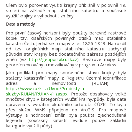
Cílem bylo porovnat využití krajiny přibližně v polovině 19.
století na základě map stabilního katastru a současné
využití krajiny a vyhodnotit změny.
Data a metody
Pro první časový horizont byly použity barevné rastrové
kopie tzv. císařských povinných otisků map stabilního
katastru Čech. Jedná se o mapy z let 1826-1843. Na rozdíl
od tzv. originálních map stabilního katastru zachycují
původní stav krajiny bez dodatečného zákresu pozdějších
změn (viz
http://geoportal.cuzk.cz
). Rastrové mapy byly
georeferencovány a mozaikovány v programu ArcView.
Jako podklad pro mapy současného stavu krajiny byly
staženy katastrální mapy z Registru územní identifikace
adres a nemovitostí (RÚIAN) -
https://www.cuzk.cz/Uvod/Produkty-a-
sluzby/RUIAN/RUIAN-(1).aspx
. Protože obsahovaly velké
množství chyb v kategoriích využití krajiny/půdy, byla data
opravena s využitím aktuálního ortofota ČÚZK. To bylo
přes službu WMS připojeno do ArcGIS. Pro mapové
výstupy a hodnocení změn byla použita zjednodušená
legenda (současný katastr eviduje pouze základní
kategorie využití půdy).