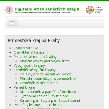
O atlasu
Příměstská krajina Prahy
Modelová území
Úvodní stránka
Zaniklé krajiny
Charakteristika území
Prostorové modely krajiny
Odkazy
Modely krajiny jádrových území
Vývoj využití krajiny
Zemědělské využití krajiny
Fórum
Objekty pro zemědělskou výrobu
Přírodní podmínky pro zemědělství
Autoři
Zemědělský půdní fond
Paměť krajiny
Mista paměti a paměťové instituce
Symbolika regionů, míst a obcí
Kulturní památky a památková území
Proměny krajiny a její ochrana