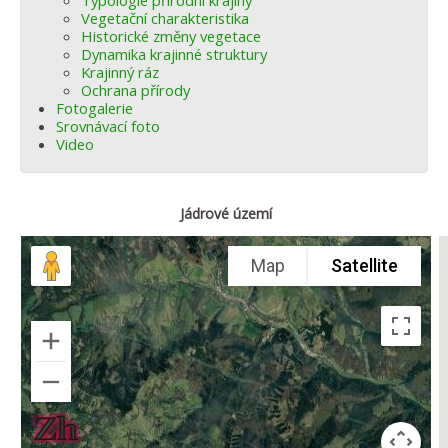
Typologie přírodní krajiny
Vegetační charakteristika
Historické změny vegetace
Dynamika krajinné struktury
Krajinný ráz
Ochrana přírody
Fotogalerie
Srovnávací foto
Video
Jádrové území
Map
Satellite