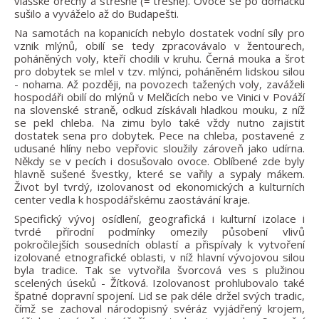
vlašské ořechy a střešně (= třešně). Ovoce se po domácku
sušilo a vyváželo až do Budapešti.
Na samotách na kopanicích nebylo dostatek vodní síly pro
vznik mlýnů, obilí se tedy zpracovávalo v žentourech,
poháněných voly, kteří chodili v kruhu. Černá mouka a šrot
pro dobytek se mlel v tzv. mlýnci, poháněném lidskou silou
- nohama. Až později, na povozech tažených voly, zaváželi
hospodáři obilí do mlýnů v Melčicích nebo ve Vinici v Pováží
na slovenské straně, odkud získávali hladkou mouku, z níž
se pekl chleba. Na zimu bylo také vždy nutno zajistit
dostatek sena pro dobytek. Pece na chleba, postavené z
udusané hlíny nebo vepřovic sloužily zároveň jako udírna.
Někdy se v pecích i dosušovalo ovoce. Oblíbené zde byly
hlavně sušené švestky, které se vařily a sypaly mákem.
Život byl tvrdý, izolovanost od ekonomických a kulturních
center vedla k hospodářskému zaostávání kraje.
Specifický vývoj osídlení, geografická i kulturní izolace i
tvrdé přírodní podmínky omezily působení vlivů
pokročilejších sousedních oblastí a přispívaly k vytvoření
izolované etnografické oblasti, v níž hlavní vývojovou silou
byla tradice. Tak se vytvořila švorcová ves s plužinou
scelených úseků - Žítková. Izolovanost prohlubovalo také
špatné dopravní spojení. Lid se pak déle držel svých tradic,
čímž se zachoval národopisný svéráz vyjádřený krojem,