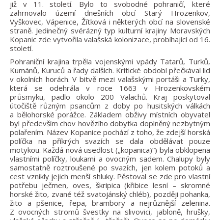
již v 11. století. Bylo to svobodné pohraničí, které
zahrnovalo území dnešních obcí Starý Hrozenkov,
Vyškovec, Vápenice, Žítková i některých obcí na slovenské
straně. Jedinečný svérázný typ kulturní krajiny Moravských
Kopanic zde vytvořila valašská kolonizace, probíhající od 16.
století.
Pohraniční krajina trpěla vojenskými vpády Tatarů, Turků,
Kumánů, Kuruců a řady dalších. Kritické období přečkával lid
v okolních horách. V bitvě mezi valašskými portáši a Turky,
která se odehrála v roce 1663 v Hrozenkovském
průsmyku, padlo okolo 200 Valachů. Kraj poskytoval
útočiště různým psancům z doby po husitských válkách
a bělohorské porážce. Základem obživy místních obyvatel
byl především chov hovězího dobytka doplněný nezbytným
polařením. Název Kopanice pochází z toho, že zdejší horská
políčka na příkrých svazích se dala obdělávat pouze
motykou. Každá nová usedlost („kopanica)“) byla obklopena
vlastními políčky, loukami a ovocným sadem. Chalupy byly
samostatně roztroušené po svazích, jen kolem potoků a
cest vznikly jejich menší shluky. Pěstoval se zde pro vlastní
potřebu ječmen, oves, škripica (křibice lesní – skromné
horské žito, zvané též svatojánský chléb), později pohanka,
žito a pšenice, řepa, brambory a nejrůznější zelenina.
Z ovocných stromů švestky na slivovici, jabloně, hrušky,