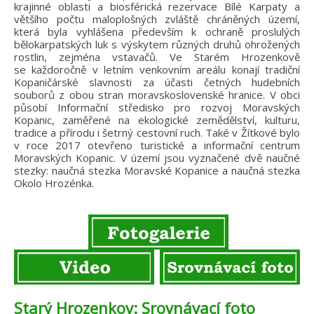
krajinné oblasti a biosférická rezervace Bílé Karpaty a
většího počtu maloplošných zvláště chráněných území,
která byla vyhlášena především k ochraně proslulých
bělokarpatských luk s výskytem různých druhů ohrožených
rostlin, zejména vstavačů. Ve Starém Hrozenkově
se každoročně v letním venkovním areálu konají tradiční
Kopaničárské slavnosti za účasti četných hudebních
souborů z obou stran moravskoslovenské hranice. V obci
působí Informační středisko pro rozvoj Moravských
Kopanic, zaměřené na ekologické zemědělství, kulturu,
tradice a přírodu i šetrný cestovní ruch. Také v Žítkové bylo
v roce 2017 otevřeno turistické a informační centrum
Moravských Kopanic. V území jsou vyznačené dvě naučné
stezky: naučná stezka Moravské Kopanice a naučná stezka
Okolo Hrozénka.
Starý Hrozenkov: Srovnávací foto