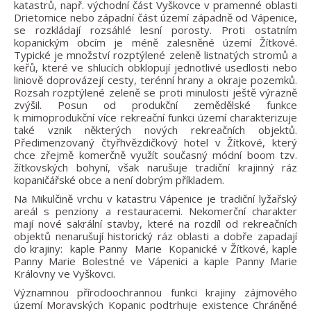
katastrů, např. východní část Vyškovce v pramenné oblasti
Drietomice nebo západní část území západně od Vápenice,
se rozkládají rozsáhlé lesní porosty. Proti ostatním
kopanickým obcím je méně zalesněné území Žítkové.
Typické je množství rozptýlené zeleně listnatých stromů a
keřů, které ve shlucích obklopují jednotlivé usedlosti nebo
liniově doprovázejí cesty, terénní hrany a okraje pozemků.
Rozsah rozptýlené zeleně se proti minulosti ještě výrazně
zvýšil. Posun od produkční zemědělské funkce
k mimoprodukční více rekreační funkci území charakterizuje
také vznik některých nových rekreačních objektů.
Předimenzovaný čtyřhvězdičkový hotel v Žítkové, který
chce zřejmě komerčně využít současný módní boom tzv.
žítkovských bohyní, však narušuje tradiční krajinný ráz
kopaničářské obce a není dobrým příkladem.
Na Mikulčině vrchu v katastru Vápenice je tradiční lyžařský
areál s penziony a restauracemi. Nekomerční charakter
mají nové sakrální stavby, které na rozdíl od rekreačních
objektů nenarušují historický ráz oblasti a dobře zapadají
do krajiny: kaple Panny Marie Kopanické v Žítkové, kaple
Panny Marie Bolestné ve Vápenici a kaple Panny Marie
Královny ve Vyškovci.
Významnou přírodoochrannou funkci krajiny zájmového
území Moravských Kopanic podtrhuje existence Chráněné