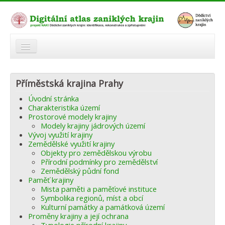
O atlasu
Příměstská krajina Prahy
Modelová území
Úvodní stránka
Zaniklé krajiny
Charakteristika území
Prostorové modely krajiny
Odkazy
Modely krajiny jádrových území
Vývoj využití krajiny
Zemědělské využití krajiny
Fórum
Objekty pro zemědělskou výrobu
Přírodní podmínky pro zemědělství
Autoři
Zemědělský půdní fond
Paměť krajiny
Mista paměti a paměťové instituce
Symbolika regionů, míst a obcí
Kulturní památky a památková území
Proměny krajiny a její ochrana