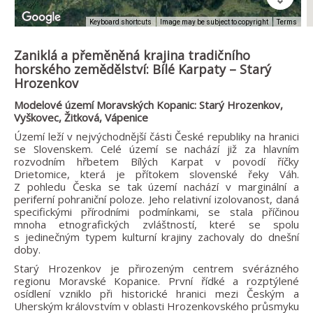
Image may be subject to copyright
Terms
Keyboard shortcuts
Zaniklá a přeměněná krajina tradičního
horského zemědělství: Bílé Karpaty – Starý
Hrozenkov
Modelové území Moravských Kopanic: Starý Hrozenkov,
Vyškovec, Žitková, Vápenice
Území leží v nejvýchodnější části České republiky na hranici
se Slovenskem. Celé území se nachází již za hlavním
rozvodním hřbetem Bílých Karpat v povodí říčky
Drietomice, která je přítokem slovenské řeky Váh.
Z pohledu Česka se tak území nachází v marginální a
periferní pohraniční poloze. Jeho relativní izolovanost, daná
specifickými přírodními podmínkami, se stala příčinou
mnoha etnografických zvláštností, které se spolu
s jedinečným typem kulturní krajiny zachovaly do dnešní
doby.
Starý Hrozenkov je přirozeným centrem svérázného
regionu Moravské Kopanice. První řídké a rozptýlené
osídlení vzniklo při historické hranici mezi Českým a
Uherským královstvím v oblasti Hrozenkovského průsmyku