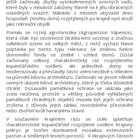
ještě zachovaly zbytky vysokokmenných ovocných sadů,
které byly v minulosti založeny hlavně na k jihu obrácených
osluněných svazích. Málokdo z místních obyvatel dnes
hospodaří. Desítky domů rozptýlených po krajině nyní slouží
jako rekreační obydlí.
Pomalu se rozvíjí agroturistika (Agropenzion Vápenice),
která však trpí sezónností (krátká letní sezóna) a značnou
odlehlostí území od velkých měst, z nichž vychází hlavní
poptávka po tomto typu rekreace. Se změnou funkce
domovního fondu se změnil i vzhled domů. Zůstal
zachovaný celkový charakteristický ráz rozptýleného
kopaničářského osídlení, ale jednotlivé domy se
modernizovaly a přestavěly často velmi necitlivě s ohledem
na původní lidovou architekturu. Zachovalo se jenom několik
cenných ukázek lidové architektury, které je třeba důsledně
chránit. Dosavadní památková ochrana se ukázala jako
zcela neúčinná, protože u většiny původně vyhlášených
památkově chráněných objektů musela být jejich ochrana
zrušena z důvodu jejich zániku, novodobého přestavění
nebo zboření kvůli havarijnímu stavu!
V současném krajinném rázu se stále uplatňuje
charakteristické kopaničářské rozptýlené osídlení. Krajinný
pokryv je tvořen dominantně mozaikou extenzivních
pastvin a smíšených lesních porostů. V okrajových částech