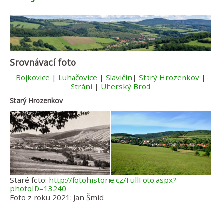
Srovnávací foto
Bojkovice
|
Luhačovice
|
Slavičín
|
Starý Hrozenkov
|
Strání
|
Uherský Brod
Starý Hrozenkov
Staré foto:
http://fotohistorie.cz/FullFoto.aspx?
photoID=13240
Foto z roku 2021: Jan Šmíd