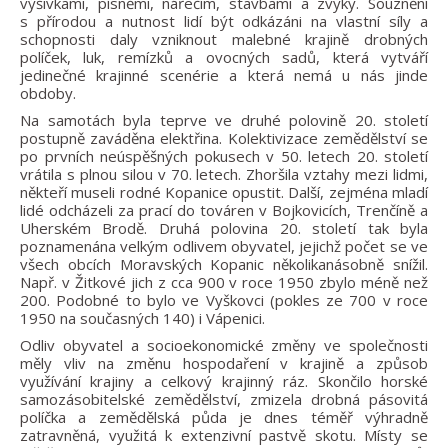
výšivkami, písněmi, nářečím, stavbami a zvyky. Souznění
s přírodou a nutnost lidí být odkázáni na vlastní síly a
schopnosti daly vzniknout malebné krajině drobných
políček, luk, remízků a ovocných sadů, která vytváří
jedinečné krajinné scenérie a která nemá u nás jinde
obdoby.
Na samotách byla teprve ve druhé polovině 20. století
postupně zaváděna elektřina. Kolektivizace zemědělství se
po prvních neúspěšných pokusech v 50. letech 20. století
vrátila s plnou silou v 70. letech. Zhoršila vztahy mezi lidmi,
někteří museli rodné Kopanice opustit. Další, zejména mladí
lidé odcházeli za prací do továren v Bojkovicích, Trenčíně a
Uherském Brodě. Druhá polovina 20. století tak byla
poznamenána velkým odlivem obyvatel, jejichž počet se ve
všech obcích Moravských Kopanic několikanásobně snížil.
Např. v Žitkové jich z cca 900 v roce 1950 zbylo méně než
200. Podobné to bylo ve Vyškovci (pokles ze 700 v roce
1950 na současných 140) i Vápenici.
Odliv obyvatel a socioekonomické změny ve společnosti
měly vliv na změnu hospodaření v krajině a způsob
využívání krajiny a celkový krajinný ráz. Skončilo horské
samozásobitelské zemědělství, zmizela drobná pásovitá
políčka a zemědělská půda je dnes téměř výhradně
zatravněná, využitá k extenzivní pastvě skotu. Místy se