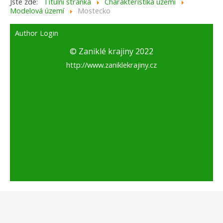
Jste zde:
Titulní stránka
Charakteristika území
Modelová území
Mostecko
Author Login
© Zaniklé krajiny 2022
http://www.zaniklekrajiny.cz