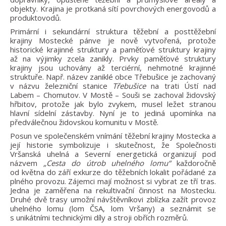
objekty. Krajina je protkaná sítí povrchových energovodů a
produktovodů.
Primární i sekundární struktura těžební a posttěžební
krajiny Mostecké pánve je nově vytvořená, protože
historické krajinné struktury a paměťové struktury krajiny
až na výjimky zcela zanikly. Prvky paměťové struktury
krajiny jsou uchovány až terciérní, nehmotné krajinné
struktuře. Např. název zaniklé obce Třebušice je zachovaný
v názvu železniční stanice
Třebušice
na trati Ústí nad
Labem – Chomutov. V Mostě – Souši se zachoval židovský
hřbitov, protože jak bylo zvykem, musel ležet stranou
hlavní sídelní zástavby. Nyní je to jediná upomínka na
předválečnou židovskou komunitu v Mostě.
Posun ve společenském vnímání těžební krajiny Mostecka a
její historie symbolizuje i skutečnost, že Společnosti
Vršanská uhelná a Severní energetická organizují pod
názvem
„Cesta do útrob uhelného lomu“
každoročně
od května do září exkurze do těžebních lokalit pořádané za
plného provozu. Zájemci mají možnost si vybrat ze tří tras.
Jedna je zaměřena na rekultivační činnost na Mostecku.
Druhé dvě trasy umožní návštěvníkovi zblízka zažít provoz
uhelného lomu (lom ČSA, lom Vršany) a seznámit se
s unikátními technickými díly a stroji obřích rozměrů.