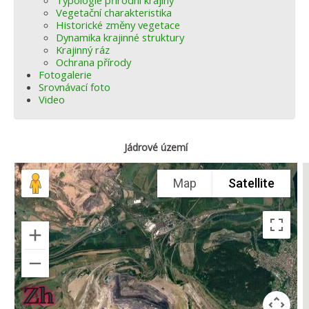
Typologie přírodní krajiny
Vegetační charakteristika
Historické změny vegetace
Dynamika krajinné struktury
Krajinný ráz
Ochrana přírody
Fotogalerie
Srovnávací foto
Video
Jádrové území
Map
Satellite