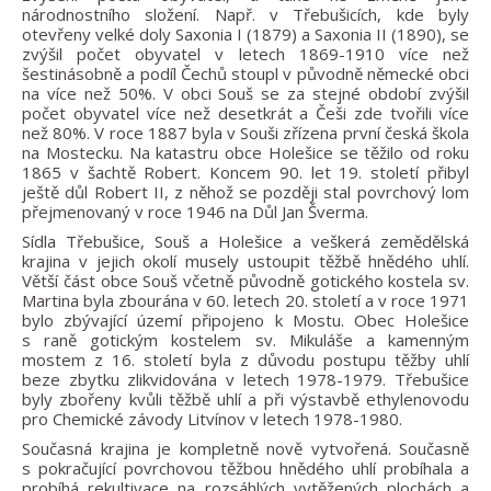
národnostního složení. Např. v Třebušicích, kde byly
otevřeny velké doly Saxonia I (1879) a Saxonia II (1890), se
zvýšil počet obyvatel v letech 1869-1910 více než
šestinásobně a podíl Čechů stoupl v původně německé obci
na více než 50%. V obci Souš se za stejné období zvýšil
počet obyvatel více než desetkrát a Češi zde tvořili více
než 80%. V roce 1887 byla v Souši zřízena první česká škola
na Mostecku. Na katastru obce Holešice se těžilo od roku
1865 v šachtě Robert. Koncem 90. let 19. století přibyl
ještě důl Robert II, z něhož se později stal povrchový lom
přejmenovaný v roce 1946 na Důl Jan Šverma.
Sídla Třebušice, Souš a Holešice a veškerá zemědělská
krajina v jejich okolí musely ustoupit těžbě hnědého uhlí.
Větší část obce Souš včetně původně gotického kostela sv.
Martina byla zbourána v 60. letech 20. století a v roce 1971
bylo zbývající území připojeno k Mostu. Obec Holešice
s raně gotickým kostelem sv. Mikuláše a kamenným
mostem z 16. století byla z důvodu postupu těžby uhlí
beze zbytku zlikvidována v letech 1978-1979. Třebušice
byly zbořeny kvůli těžbě uhlí a při výstavbě ethylenovodu
pro Chemické závody Litvínov v letech 1978-1980.
Současná krajina je kompletně nově vytvořená. Současně
s pokračující povrchovou těžbou hnědého uhlí probíhala a
probíhá rekultivace na rozsáhlých vytěžených plochách a