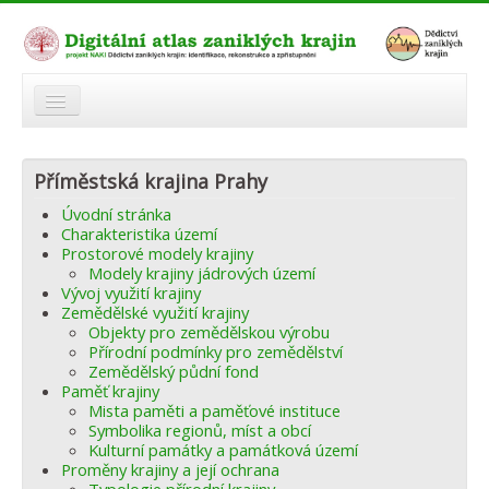
O atlasu
Příměstská krajina Prahy
Modelová území
Úvodní stránka
Zaniklé krajiny
Charakteristika území
Prostorové modely krajiny
Odkazy
Modely krajiny jádrových území
Vývoj využití krajiny
Zemědělské využití krajiny
Fórum
Objekty pro zemědělskou výrobu
Přírodní podmínky pro zemědělství
Autoři
Zemědělský půdní fond
Paměť krajiny
Mista paměti a paměťové instituce
Symbolika regionů, míst a obcí
Kulturní památky a památková území
Proměny krajiny a její ochrana