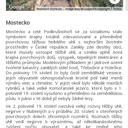
Image may be subject to copyright
Terms
Keyboard shortcuts
Mostecko
Mostecko a celé Podkrušnohoří se za socialismu stalo
symbolem krajiny totálně zdevastované a přeměněné
povrchovou těžbou hnědého uhlí s nejhorším životním
prostředím v České republice. Zanikly zde desítky obcí,
které musely ustoupit těžbě uhlí, a vznikla úplně nová
krajina povrchových dolů, výsypek, tepelných elektráren a
těžkého průmyslu. Modelovým příkladem je i jádrové území
tvořené katastry zaniklých sídel Souš, Třebušice a Holešice.
Do poloviny 19. století to byly čistě zemědělské vesnice.
Jejich obyvatelé obhospodařovali kromě polí také menší
výměru vinic a chmelnic. V jejich okolí bylo několik menších
rybníků a také velké Komořanské jezero, které bylo v 1.
polovině 19. století vysušeno a přeměněno na zemědělskou
půdu. V pánvi v té době již nebyly žádné lesy.
Ve 2. polovině 19. století nastává velký rozvoj těžby uhlí,
nejprve v hlubinných a v průběhu 20. století v otevřených
povrchových dolech ohromných rozměrů. Rozmach těžby
uhlí vedl nejprve k výraznému, až několikanásobnému
zvýšení počtu obyvatel, a také ke změně jeho