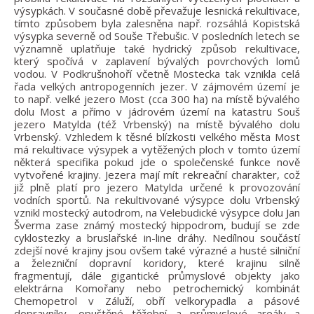
výsypkách. V současné době převažuje lesnická rekultivace,
tímto způsobem byla zalesněna např. rozsáhlá Kopistská
výsypka severně od Souše Třebušic. V posledních letech se
významně uplatňuje také hydrický způsob rekultivace,
který spočívá v zaplavení bývalých povrchových lomů
vodou. V Podkrušnohoří včetně Mostecka tak vznikla celá
řada velkých antropogenních jezer. V zájmovém území je
to např. velké jezero Most (cca 300 ha) na místě bývalého
dolu Most a přímo v jádrovém území na katastru Souš
jezero Matylda (též Vrbenský) na místě bývalého dolu
Vrbenský. Vzhledem k těsné blízkosti velkého města Most
má rekultivace výsypek a vytěžených ploch v tomto území
některá specifika pokud jde o společenské funkce nově
vytvořené krajiny. Jezera mají mít rekreační charakter, což
již plně platí pro jezero Matylda určené k provozování
vodních sportů. Na rekultivované výsypce dolu Vrbenský
vznikl mostecký autodrom, na Velebudické výsypce dolu Jan
Šverma zase známý mostecký hippodrom, budují se zde
cyklostezky a bruslařské in-line dráhy. Nedílnou součástí
zdejší nové krajiny jsou ovšem také výrazné a husté silniční
a železniční dopravní koridory, které krajinu silně
fragmentují, dále gigantické průmyslové objekty jako
elektrárna Komořany nebo petrochemický kombinát
Chemopetrol v Záluží, obří velkorypadla a pásové
dopravníky, opuštěné těžební a průmyslové areály a