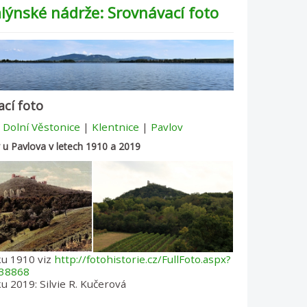
ýnské nádrže: Srovnávací foto
ací foto
Dolní Věstonice
|
Klentnice
|
Pavlov
y u Pavlova v letech 1910 a 2019
ku 1910 viz
http://fotohistorie.cz/FullFoto.aspx?
38868
u 2019: Silvie R. Kučerová