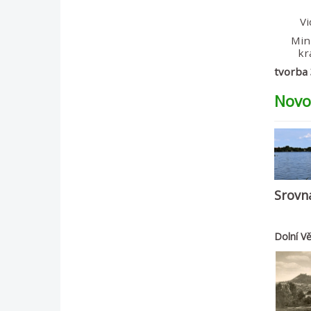
Vi
Mini
kr
tvorba 
Novo
Srovn
Dolní V