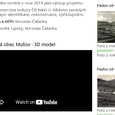
deo vzniklo v roce 2019 jako výstup projektu
Pavlov od 
sterstva kultury ČR NAKI II: Dědictví zaniklých
ajin: identifikace, rekonstrukce, zpřístupnění.
a střih:
Miroslav Čábelka
eněk Lipský, Miroslav Čábelka
lá obec Mušov - 3D model
Foto z ro
photoID=
Foto z ro
Pavlov od 
Foto z ro
photoID=