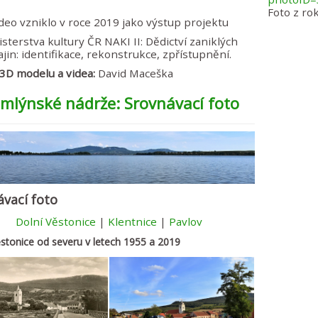
Foto z ro
deo vzniklo v roce 2019 jako výstup projektu
sterstva kultury ČR NAKI II: Dědictví zaniklých
ajin: identifikace, rekonstrukce, zpřístupnění.
3D modelu a videa:
David Maceška
mlýnské nádrže: Srovnávací foto
ávací foto
Dolní Věstonice
|
Klentnice
|
Pavlov
ěstonice od severu v letech 1955 a 2019