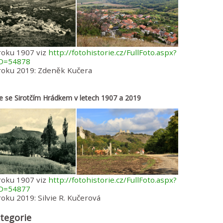
roku 1907 viz
http://fotohistorie.cz/FullFoto.aspx?
ID=54878
 roku 2019: Zdeněk Kučera
ce se Sirotčím Hrádkem v letech 1907 a 2019
roku 1907 viz
http://fotohistorie.cz/FullFoto.aspx?
ID=54877
roku 2019: Silvie R. Kučerová
tegorie