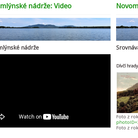
mlýnské nádrže: Video
Novoml
lýnské nádrže
Srovnáv
Dívčí hrad
Foto z ro
photoID=
Foto z rok