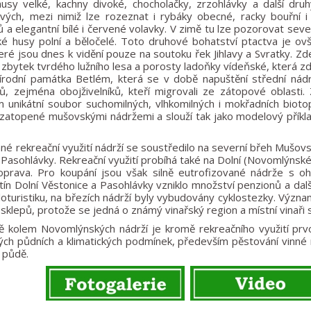
husy velké, kachny divoké, chocholačky, zrzohlávky a další dr
vých, mezi nimiž lze rozeznat i rybáky obecné, racky bouřní 
 a elegantní bílé i červené volavky. V zimě tu lze pozorovat seve
é husy polní a běločelé. Toto druhové bohatství ptactva je o
teré jsou dnes k vidění pouze na soutoku řek Jihlavy a Svratky. Z
í zbytek tvrdého lužního lesa a porosty ladoňky vídeňské, která zd
řírodní památka Betlém, která se v době napuštění střední ná
hů, zejména obojživelníků, kteří migrovali ze zátopové oblasti.
 unikátní soubor suchomilných, vlhkomilných i mokřadních biotop
y zatopené mušovskými nádržemi a slouží tak jako modelový pří
é rekreační využití nádrží se soustředilo na severní břeh Mušov
Pasohlávky. Rekreační využití probíhá také na Dolní (Novomlýnské) 
doprava. Pro koupání jsou však silně eutrofizované nádrže s 
tín Dolní Věstonice a Pasohlávky vzniklo množství penzionů a dalšíc
loturistiku, na březích nádrží byly vybudovány cyklostezky. Význa
 sklepů, protože se jedná o známý vinařský region a místní vinaři 
ně kolem Novomlýnských nádrží je kromě rekreačního využití pr
ch půdních a klimatických podmínek, především pěstování vinné ré
 půdě.