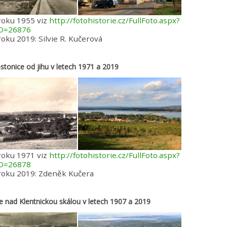
roku 1955 viz
http://fotohistorie.cz/FullFoto.aspx?
ID=26876
roku 2019: Silvie R. Kučerová
stonice od jihu v letech 1971 a 2019
roku 1971 viz
http://fotohistorie.cz/FullFoto.aspx?
ID=26878
 roku 2019: Zdeněk Kučera
ce nad Klentnickou skálou v letech 1907 a 2019