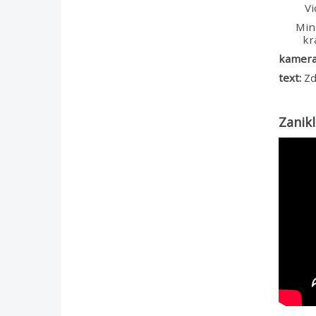
Vi
Mini
kr
kamera 
text:
Zd
Zanik