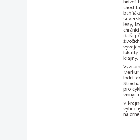
hnízdí 
chechta
bahňáků
seversk
lesy, k
chráníc
další p
živočic
vývojem
lokalit
krajiny.
Významn
Merkur 
lodní 
Stracho
pro cyk
vinných
V kraji
výhodný
na orné