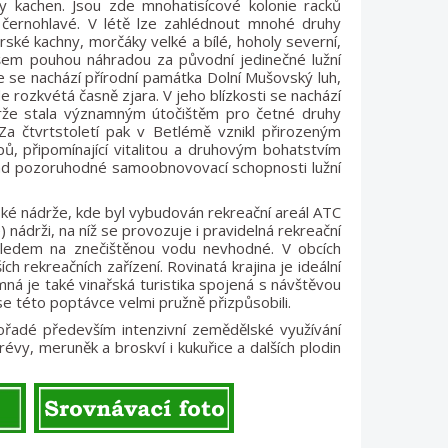
uhy kachen. Jsou zde mnohatisícové kolonie racků
i černohlavé. V létě lze zahlédnout mnohé druhy
rské kachny, morčáky velké a bílé, hoholy severní,
všem pouhou náhradou za původní jedinečné lužní
de se nachází přírodní památka Dolní Mušovský luh,
e rozkvétá časně zjara. V jeho blízkosti se nachází
drže stala významným útočištěm pro četné druhy
 Za čtvrtstoletí pak v Betlémě vznikl přirozeným
ů, připomínající vitalitou a druhovým bohatstvím
klad pozoruhodné samoobnovovací schopnosti lužní
ské nádrže, kde byl vybudován rekreační areál ATC
nádrži, na níž se provozuje i pravidelná rekreační
ohledem na znečištěnou vodu nevhodné. V obcích
h rekreačních zařízení. Rovinatá krajina je ideální
mná je také vinařská turistika spojená s návštěvou
se této poptávce velmi pružně přizpůsobili.
vořadé především intenzivní zemědělské využívání
vy, meruněk a broskví i kukuřice a dalších plodin