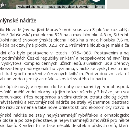
Image may be subject to copyright
Terms
Keyboard shortcuts
lýnské nádrže
ílo Nové Mlýny na jižní Moravě tvoří soustava 3 plošně rozsáhlýc
ádrž (Mušovská) má plochu 528 ha a max. hloubku 4,3 m, Střední 
Dolní nádrž (Novomlýnská) plochu 1688 ha a max. hloubku 7,8 m. 
skáda pak zaujímá plochu 32,3 km2. Průměrná hloubka je malá a č
odní dílo bylo postaveno v letech 1975-1989. Postavením a na
v podmínkách České republiky unikátní a neopakovatelné nivní kraj
 vyskytoval komplex cenných lužních lesů, aluviálních luk a břehov
 ekosystémy nadregionálního významu, v nichž se vyskytovalo mnoh
ích kategorií ohrožení v červených knihách. Pod vodou zmizela dů
tal nad vodou jediný artefakt – kostel svatého Linharta.
zde úplně nový, v regionu do té doby neznámý typ vodohospodá
zsáhlé umělé vodní plochy a jejich hráze. Všechny 3 hráze jsou s
í komunikace. Přes nespornou a velmi citelnou ztrátu ekologických 
ávštěvníků a Novomlýnské nádrže se staly významnou destinací c
ého rázu znamenala také nové příležitosti pro ekonomický rozvoj a 
nské nádrže se staly nejvýznamnější rybářskou a ornitologicko
é ploše a poloze představuje nejvýznamnější zimoviště pro někte
isíc kusů. K vidění tu je také několik desítek mořských orlů, kte