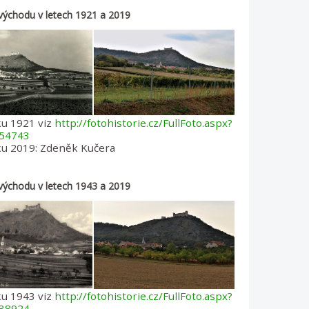
východu v letech 1921 a 2019
ku 1921 viz
http://fotohistorie.cz/FullFoto.aspx?
54743
ku 2019: Zdeněk Kučera
východu v letech 1943 a 2019
ku 1943 viz
http://fotohistorie.cz/FullFoto.aspx?
38924