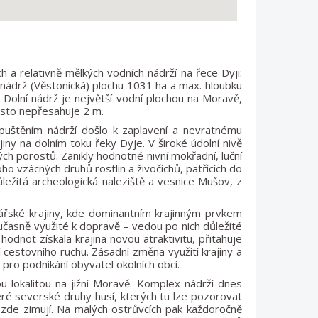
h a relativně mělkých vodních nádrží na řece Dyji:
nádrž (Věstonická) plochu 1031 ha a max. hloubku
Dolní nádrž je největší vodní plochou na Moravě,
asto nepřesahuje 2 m.
puštěním nádrží došlo k zaplavení a nevratnému
iny na dolním toku řeky Dyje. V široké údolní nivě
ých porostů. Zanikly hodnotné nivní mokřadní, luční
o vzácných druhů rostlin a živočichů, patřících do
ležitá archeologická naleziště a vesnice Mušov, z
řské krajiny, kde dominantním krajinným prvkem
oučasně využité k dopravě – vedou po nich důležité
hodnot získala krajina novou atraktivitu, přitahuje
estovního ruchu. Zásadní změna využití krajiny a
pro podnikání obyvatel okolních obcí.
u lokalitou na jižní Moravě. Komplex nádrží dnes
ré severské druhy husí, kterých tu lze pozorovat
ří zde zimují. Na malých ostrůvcích pak každoročně