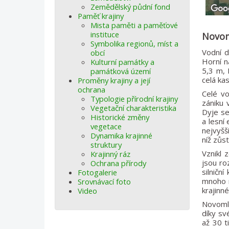
Zemědělský půdní fond
Paměť krajiny
Mista paměti a paměťové
instituce
Novom
Symbolika regionů, míst a
Vodní d
obcí
Horní n
Kulturní památky a
5,3 m, 
památková území
celá ka
Proměny krajiny a její
ochrana
Celé v
Typologie přírodní krajiny
zániku 
Vegetační charakteristika
Dyje se
Historické změny
a lesní
vegetace
nejvyšš
Dynamika krajinné
níž zůs
struktury
Vznikl 
Krajinný ráz
jsou ro
Ochrana přírody
silničn
Fotogalerie
mnoho n
Srovnávací foto
krajinn
Video
Novomlý
díky sv
až 30 t