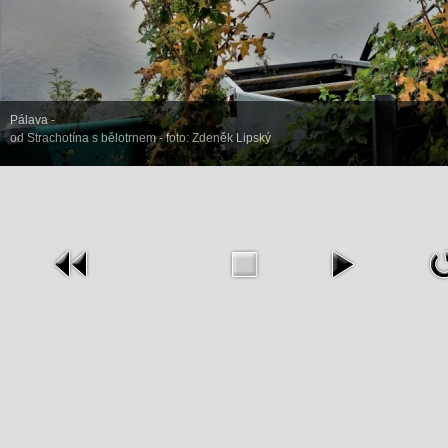
Pálava -
od Strachotína s bělotrnem - foto: Zdeněk Lipský