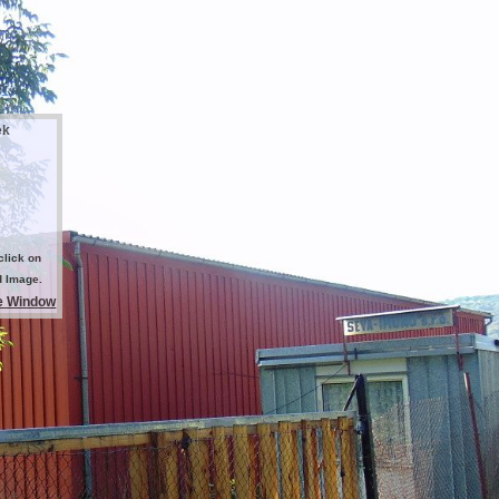
ek
click on
d Image.
e Window