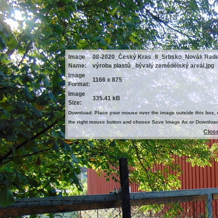
Image
08-2020_Český Kras_8_Srbsko_Novák Rad
Name:
výroba plastů _bývalý zemědělský areál.jpg
Image
1166 x 875
Format:
Image
335.41 kB
Size:
Download: Place your mouse over the image outside this box, 
the right mouse button and choose Save Image As or Downloa
Clos